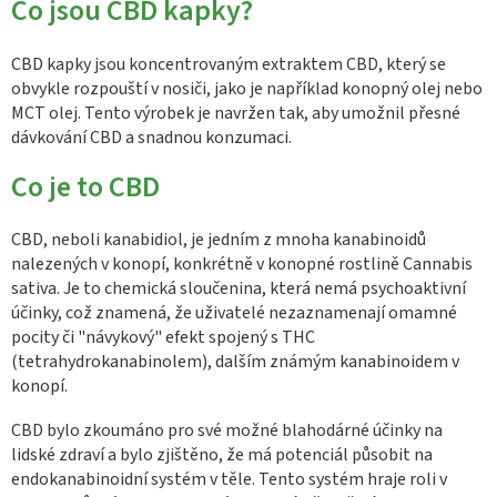
y
Co jsou CBD kapky?
v
ý
CBD kapky jsou koncentrovaným extraktem CBD, který se
p
obvykle rozpouští v nosiči, jako je například konopný olej nebo
i
MCT olej. Tento výrobek je navržen tak, aby umožnil přesné
s
dávkování CBD a snadnou konzumaci.
u
Co je to CBD
CBD, neboli kanabidiol, je jedním z mnoha kanabinoidů
nalezených v konopí, konkrétně v konopné rostlině Cannabis
sativa. Je to chemická sloučenina, která nemá psychoaktivní
účinky, což znamená, že uživatelé nezaznamenají omamné
pocity či "návykový" efekt spojený s THC
(tetrahydrokanabinolem), dalším známým kanabinoidem v
konopí.
CBD bylo zkoumáno pro své možné blahodárné účinky na
lidské zdraví a bylo zjištěno, že má potenciál působit na
endokanabinoidní systém v těle. Tento systém hraje roli v