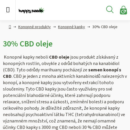
Přejít
na
Hledat
obsah
N
KO
Semena
Hlavní
Konopné produkty
Konopné kapky
30% CBD oleje
konopí
strana
30% CBD oleje
CBD,
CBG a
HHC
Konopné kapky neboli
CBD oleje
jsou produkt získávaný z
konopí
konopných rostlin, obvykle z odrůd bohatých na kanabidiol
(CBD). Tyto odrůdy marihuany pocházejí ze
semen konopí s
Konopné
CBD
. CBD je jeden z mnoha aktivních kanabinoidů nalezených v
produkty
konopí, a konopné kapky jsou vytvořeny extrakcí tohoto
sloučeniny. Tyto CBD kapky jsou často využívány pro své
potenciální blahodárné účinky, které zahrnují podporu
Hašiš
relaxace, snížení stresu a úzkosti, zmírnění bolesti a podporu
celkového pohody. Je důležité zdůraznit, že konopné kapky
Kratom
neobsahují psychoaktivní látku THC (tetrahydrokanabinol) ve
významném množství, což znamená, že nemají omamné
účinky. CBD kapky s 3000 mg CBD neboli 30 % CBD můžete