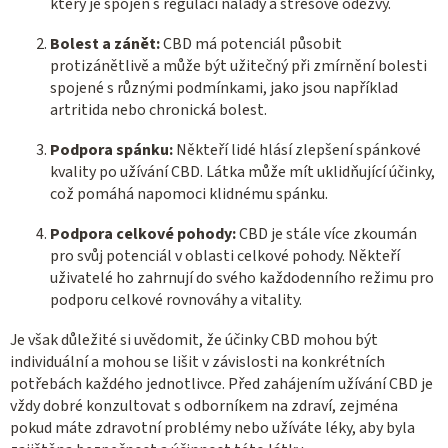
který je spojen s regulací nálady a stresové odezvy.
Bolest a zánět:
CBD má potenciál působit
protizánětlivě a může být užitečný při zmírnění bolesti
spojené s různými podmínkami, jako jsou například
artritida nebo chronická bolest.
Podpora spánku:
Někteří lidé hlásí zlepšení spánkové
kvality po užívání CBD. Látka může mít uklidňující účinky,
což pomáhá napomoci klidnému spánku.
Podpora celkové pohody:
CBD je stále více zkoumán
pro svůj potenciál v oblasti celkové pohody. Někteří
uživatelé ho zahrnují do svého každodenního režimu pro
podporu celkové rovnováhy a vitality.
Je však důležité si uvědomit, že účinky CBD mohou být
individuální a mohou se lišit v závislosti na konkrétních
potřebách každého jednotlivce. Před zahájením užívání CBD je
vždy dobré konzultovat s odborníkem na zdraví, zejména
pokud máte zdravotní problémy nebo užíváte léky, aby byla