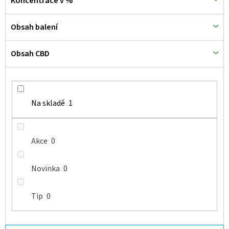
Koncentrace v %
u
k
Obsah balení
t
ů
Obsah CBD
Na skladě
1
Akce
0
Novinka
0
Tip
0