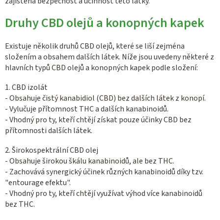
zajištěna bezpečnost a účinnost této látky.
Druhy CBD olejů a konopných kapek
Existuje několik druhů CBD olejů, které se liší zejména
složením a obsahem dalších látek. Níže jsou uvedeny některé z
hlavních typů CBD olejů a konopných kapek podle složení:
1. CBD izolát
- Obsahuje čistý kanabidiol (CBD) bez dalších látek z konopí.
- Vylučuje přítomnost THC a dalších kanabinoidů.
- Vhodný pro ty, kteří chtějí získat pouze účinky CBD bez
přítomnosti dalších látek.
2. Širokospektrální CBD olej
- Obsahuje širokou škálu kanabinoidů, ale bez THC.
- Zachovává synergický účinek různých kanabinoidů díky tzv.
"entourage efektu".
- Vhodný pro ty, kteří chtějí využívat výhod více kanabinoidů
bez THC.