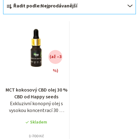
Ř
Řadit podle:
Nejprodávanější
a
z
e
n
í
(až –3
p
r
%)
o
Průměrné
hodnocení
d
MCT kokosový CBD olej 30 %
produktu
u
CBD od Happy seeds
je
Exkluzivní konopný olej s
4,2
k
vysokou koncentrací 30 %
z
t
CBD, vyrobený na bázi...
5
Skladem
ů
hvězdiček.
1 700 Kč