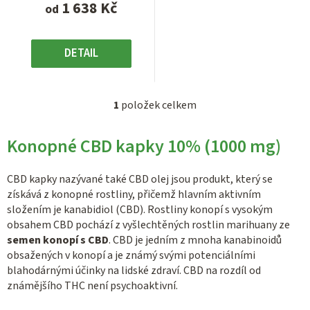
1 638 Kč
od
DETAIL
1
položek celkem
O
v
Konopné CBD kapky 10% (1000 mg)
l
á
d
CBD kapky nazývané také CBD olej jsou produkt, který se
a
získává z konopné rostliny, přičemž hlavním aktivním
c
složením je kanabidiol (CBD). Rostliny konopí s vysokým
obsahem CBD pochází z vyšlechtěných rostlin marihuany ze
í
semen konopí s CBD
. CBD je jedním z mnoha kanabinoidů
p
obsažených v konopí a je známý svými potenciálními
r
blahodárnými účinky na lidské zdraví. CBD na rozdíl od
v
známějšího THC není psychoaktivní.
k