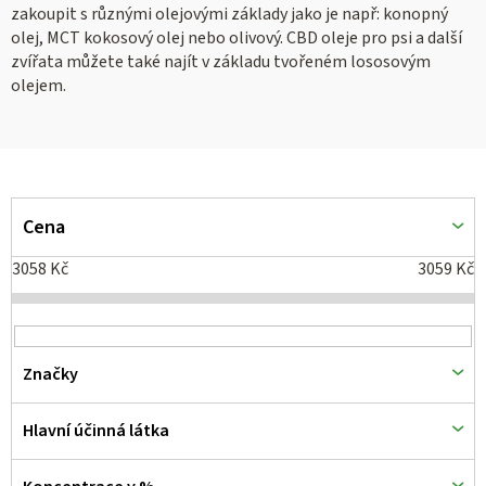
zakoupit s různými olejovými základy jako je např: konopný
olej, MCT kokosový olej nebo olivový. CBD oleje pro psi a další
zvířata můžete také najít v základu tvořeném lososovým
olejem.
V
ý
Cena
p
3058
Kč
3059
Kč
i
s
p
Značky
r
o
Hlavní účinná látka
d