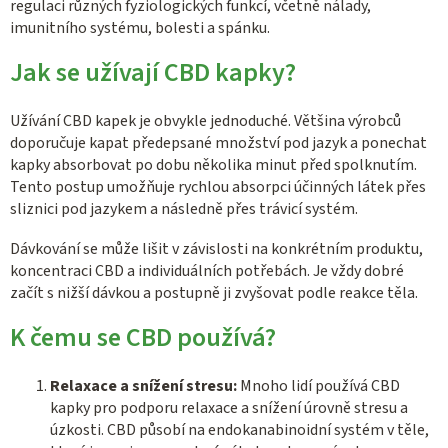
regulaci různých fyziologických funkcí, včetně nálady,
imunitního systému, bolesti a spánku.
Jak se užívají CBD kapky?
Užívání CBD kapek je obvykle jednoduché. Většina výrobců
doporučuje kapat předepsané množství pod jazyk a ponechat
kapky absorbovat po dobu několika minut před spolknutím.
Tento postup umožňuje rychlou absorpci účinných látek přes
sliznici pod jazykem a následně přes trávicí systém.
Dávkování se může lišit v závislosti na konkrétním produktu,
koncentraci CBD a individuálních potřebách. Je vždy dobré
začít s nižší dávkou a postupně ji zvyšovat podle reakce těla.
K čemu se CBD používá?
Relaxace a snížení stresu:
Mnoho lidí používá CBD
kapky pro podporu relaxace a snížení úrovně stresu a
úzkosti. CBD působí na endokanabinoidní systém v těle,