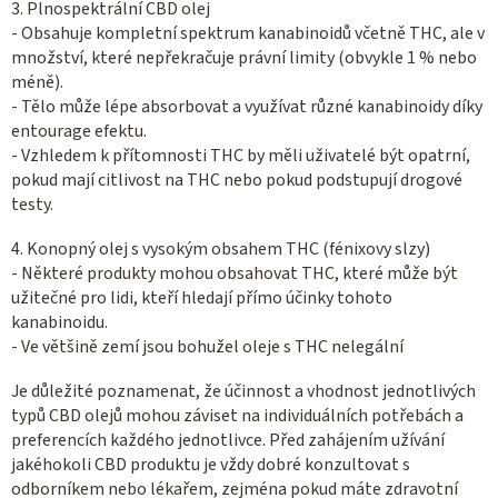
3. Plnospektrální CBD olej
- Obsahuje kompletní spektrum kanabinoidů včetně THC, ale v
množství, které nepřekračuje právní limity (obvykle 1 % nebo
méně).
- Tělo může lépe absorbovat a využívat různé kanabinoidy díky
entourage efektu.
- Vzhledem k přítomnosti THC by měli uživatelé být opatrní,
pokud mají citlivost na THC nebo pokud podstupují drogové
testy.
4. Konopný olej s vysokým obsahem THC (fénixovy slzy)
- Některé produkty mohou obsahovat THC, které může být
užitečné pro lidi, kteří hledají přímo účinky tohoto
kanabinoidu.
- Ve většině zemí jsou bohužel oleje s THC nelegální
Je důležité poznamenat, že účinnost a vhodnost jednotlivých
typů CBD olejů mohou záviset na individuálních potřebách a
preferencích každého jednotlivce. Před zahájením užívání
jakéhokoli CBD produktu je vždy dobré konzultovat s
odborníkem nebo lékařem, zejména pokud máte zdravotní