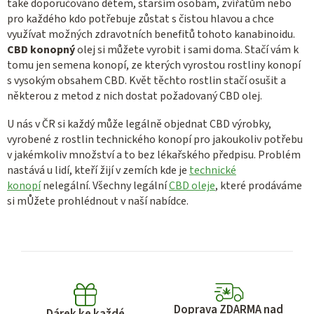
také doporučováno dětem, starším osobám, zvířatům nebo
pro každého kdo potřebuje zůstat s čistou hlavou a chce
využívat možných zdravotních benefitů tohoto kanabinoidu.
CBD konopný
olej si můžete vyrobit i sami doma. Stačí vám k
tomu jen semena konopí, ze kterých vyrostou rostliny konopí
s vysokým obsahem CBD. Květ těchto rostlin stačí osušit a
některou z metod z nich dostat požadovaný CBD olej.
U nás v ČR si každý může legálně objednat CBD výrobky,
vyrobené z rostlin technického konopí pro jakoukoliv potřebu
v jakémkoliv množství a to bez lékařského předpisu. Problém
nastává u lidí, kteří žijí v zemích kde je
technické
konopí
nelegální. Všechny legální
CBD oleje
, které prodáváme
si mŮžete prohlédnout v naší nabídce.
Doprava ZDARMA nad