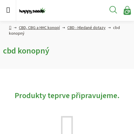
Přejít
na
Hledat
obsah
N
KO
Semena
Hlavní
CBD, CBG a HHC konopí
CBD - Hledané dotazy
cbd
konopí
strana
konopný
CBD,
cbd konopný
CBG a
HHC
konopí
Konopné
produkty
Produkty teprve připravujeme.
Hašiš
Kratom