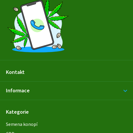
p
a
t
í
Kontakt
Informace
Kategorie
Semena konopí