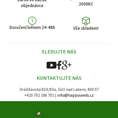
Dárek ke každé
2000Kč
objednávce
Doručení během 24-48h
Vše skladem!
SLEDUJTE NÁS
KONTAKTUJTE NÁS
Drážďanská 814/83a, Ústí nad Labem, 400 07
+420 702 186 701 |
info@happyseeds.cz
Z
á