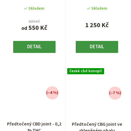
průkopnická...
balení o hmotnosti 25
5
5
Skladem
Skladem
gramů...
hvězdiček.
hvězdiček.
620 Kč
1 250 Kč
550 Kč
od
DETAIL
DETAIL
české cbd konopí!
(–4 %)
(–7 %)
Průměrné
Předtočený CBD joint - 0,2
Předtočený CBG joint ve
hodnocení
% THC
skleněném obalu