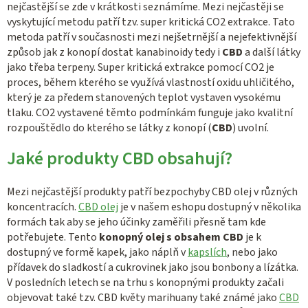
u
nejčastější se zde v krátkosti seznámíme. Mezi nejčastěji se
vyskytující metodu patří tzv. super kritická CO2 extrakce. Tato
metoda patří v současnosti mezi nejšetrnější a nejefektivnější
způsob jak z konopí dostat kanabinoidy tedy i
CBD
a další látky
jako třeba terpeny. Super kritická extrakce pomocí CO2 je
proces, během kterého se využívá vlastností oxidu uhličitého,
který je za předem stanovených teplot vystaven vysokému
tlaku. CO2 vystavené těmto podmínkám funguje jako kvalitní
rozpouštědlo do kterého se látky z konopí (
CBD
) uvolní.
Jaké produkty CBD obsahují?
Mezi nejčastější produkty patří bezpochyby CBD olej v různých
koncentracích.
CBD olej
je v našem eshopu dostupný v několika
formách tak aby se jeho účinky zaměřili přesně tam kde
potřebujete. Tento
konopný olej s obsahem CBD
je k
dostupný ve formě kapek, jako náplň v
kapslích
, nebo jako
přídavek do sladkostí a cukrovinek jako jsou bonbony a lízátka.
V posledních letech se na trhu s konopnými produkty začali
objevovat také tzv. CBD květy marihuany také známé jako
CBD