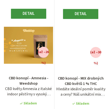
DETAIL
DETAIL
(až –26
(až –30
%)
%)
CBD konopí - Amnesia -
CBD konopí - MIX drobných
Weedshop
CBD květů 1 % THC
CBD květy Amnesia z italské
Hledáte ideální poměr kvality
indoor pěstírny s vysokým
a ceny? Náš unikátní mix
podílem 10–14 % CBD a...
drobných květů...
Skladem
Skladem