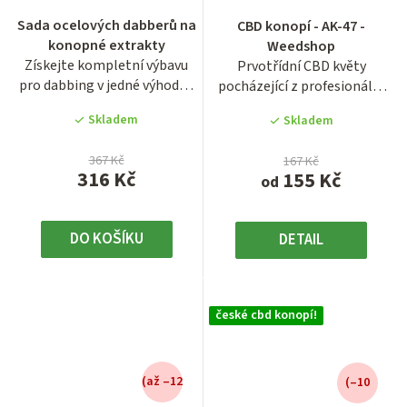
hodnocení
Průměrné
Sada ocelových dabberů na
CBD konopí - AK-47 -
produktu
hodnocení
konopné extrakty
Weedshop
je
produktu
Získejte kompletní výbavu
Prvotřídní CBD květy
3,9
je
pro dabbing v jedné výhodné
pocházející z profesionální
z
5,0
sadě. Set obsahuje tři...
české indoor pěstírny se...
5
z
Skladem
Skladem
hvězdiček.
5
hvězdiček.
367 Kč
167 Kč
316 Kč
155 Kč
od
DO KOŠÍKU
DETAIL
české cbd konopí!
(až –12
(–10