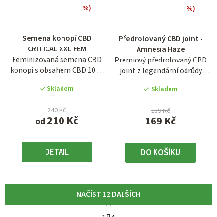
%)
%)
Průměrné
hodnocení
Průměrné
Semena konopí CBD
Předrolovaný CBD joint -
produktu
hodnocení
CRITICAL XXL FEM
Amnesia Haze
je
produktu
Feminizovaná semena CBD
Prémiový předrolovaný CBD
3,8
je
konopí s obsahem CBD 10 %
joint z legendární odrůdy
z
3,7
a THC okolo 0,5 %.
Amnesia Haze s vysokým...
5
z
Skladem
Skladem
hvězdiček.
5
hvězdiček.
240 Kč
189 Kč
210 Kč
169 Kč
od
DETAIL
DO KOŠÍKU
NAČÍST 12 DALŠÍCH
S