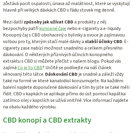
zůstává pocit ospalosti, únava až malátnost, které se vyskytují
hlavně při velkých dávkách CBD v řádu stovek mg denně.
Mezi další
způsoby
jak užívat CBD
a produkty z něj
bezpochyby patří
konopné čaje
nebo e-cigarety a e-liquidy.
Konopný čaj s CBD obohacený o bylinky a ovoce je zajímavou
volbou pro ty, kterým stačí malé dávky a
slabší účinky CBD
. E-
cigarety zase nabízí možnost snadného a celkem přesného
dávkování. O některých příznivých účincích konopného
extraktu s CBD si můžete přečíst v našem blogu. Pokud vás
zajímá
Co je to CBD
? Určitě se podívejte na náš článek
věnovaný této látce.
Dávkování CBD
je snadné a záleží vždy
také na formě ve které kanabidiol konzumujete. Na každém
balení najdete doporučené dávkování a tím by jste se také měli
řídit. CBD v kapkách se aplikuje přímo do úst pomocí kapátka
zatímco olej v kapslích se užívá vnitřně. Více informací najdete
na obalu každého výrobku.
CBD konopí a CBD extrakty