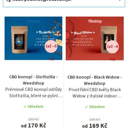
a
z
e
n
í
(až –5
(až –6
p
r
%)
%)
o
Průměrné
hodnocení
d
CBD konopí - Slothzilla -
CBD konopí - Black Widow -
produktu
u
Weedshop
Weedshop
je
Prémiové CBD konopí odrůdy
Prvotřídní CBD květy Black
5,0
k
Slothzilla, které se pyšní
Widow z italské indoor
z
t
nadstandardním obsahem...
produkce disponují vysokou...
5
Skladem
Skladem
ů
hvězdiček.
180 Kč
180 Kč
170 Kč
169 Kč
od
od