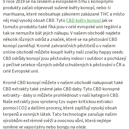
V roce 2019 se na českém a evropském trhu s konopnými
produkty začali objevovat sušené květy konopí, nebo-li
marihuana, které neobsahuje zákonem zakázané THC a místo
něj mají vysoký obsah CBD. Tyto
CBD květy konopí
jak se
tomuto produktu také říká jsou v celé evropské unii legální a
tak se nemusíte bát jejich nákupu. V našem obchodě najdete
několik různých odrůd a značek, které se na pěstování CBD
konopí zaměřují. Kromě zahraničních pěstitelů u v našem
online obchodě můžete koupit květy naší značky happy seeds.
CBD odrůdy konopí jsou pěstovány indoor i outdoor a pocházejí
z pečlivé selekce různých odrůd schválených k pěstování v ČR a
celé Evropské unii.
Kromě CBD konopí můžete v našem obchodě nakupovat také
CBD extrakty také známé jako CBD daby. Tyto CBD konopné
extrakty - daby si můžete prohlédnout v naší kategorii CBD.
Naše extrakty jsou vyrobeny tzv. super kritickou extrakci
pomocí CO2 a dalšími procesy, které zajišťují vysoký obsah
terpenů a vonných látek. Tato technologie zaručuje našim
výrobkům extrémně svěží a ovocnou vůní, která nejlépe
vynikne ve vaporizéru nebo bongu na oleje.