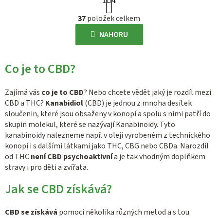
1
4
t
O
r
37
položek celkem
v
á
l
NAHORU
n
á
k
d
o
Co je to CBD?
a
v
c
á
í
Zajímá vás
co je to CBD
? Nebo chcete vědět jaký je rozdíl mezi
n
p
CBD a THC?
Kanabidiol
(CBD) je jednou z mnoha desítek
í
sloučenin, které jsou obsaženy v konopí a spolu s nimi patří do
r
skupin molekul, které se nazývají Kanabinoidy. Tyto
v
kanabinoidy nalezneme např. v oleji vyrobeném z technického
k
konopí i s dalšími látkami jako THC, CBG nebo CBDa. Narozdíl
y
od THC
není CBD psychoaktivní
a je tak vhodným doplňkem
v
stravy i pro děti a zvířata.
ý
p
Jak se CBD získává?
i
s
CBD se získává
pomocí několika různých metod a s tou