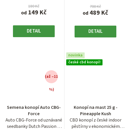
180 Kč
700 Kč
149 Kč
489 Kč
od
od
DETAIL
DETAIL
novinka
české cbd konopí!
(až –11
%)
Průměrné
Průměrné
hodnocení
hodnocení
Semena konopí Auto CBG-
Konopí na mast 25 g -
produktu
produktu
Force
Pineapple Kush
je
je
Auto CBG-Force od uznávané
CBD konopí z české indoor
3,4
3,6
seedbanky Dutch Passion je
pěstírny v ekonomickém
z
z