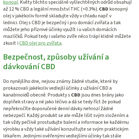
konopí
. Květy těchto speciálně vyšlechtěných odrůd obsahují
až 12 % CBD a legální množství THC (<0.3%).
CBD
konopný
olej v jakékoliv formě skladujte vždy v chladu např. v
lednici. Olej s CBD je bezpečný i pro domácí zvířata a tak
můžete jeho příznivé účinky využít i u vašich domácích
mazlíčků. Pokud tedy i vašeho zvíře něco trápí klidně můžete
zkusit i
CBD olej pro zvířata
.
Bezpečnost, způsoby užívání a
dávkování CBD
Do nynějšího dne, nejsou známy žádné studie, které by
prokazovali jakékoliv vedlejší účinky z užívání CBD a
kanabinoidů obecně. Produkty s
CBD
jsou dnes brány jako
doplňek stravy a né jako léčivo a dá se tedy říct že pokud
nepřekročíte doporučené denní dávky nehrozí žádné
nebezpečí. Každý produkt se ale může lišit svým složením a
tak vždy pečlivě prostudujte balení a informace ke každému
výrobku a vždy také užívání konzultujte se svým praktickým
lékařem. Jedinými ověřenými vedlejšími účinky tak stále