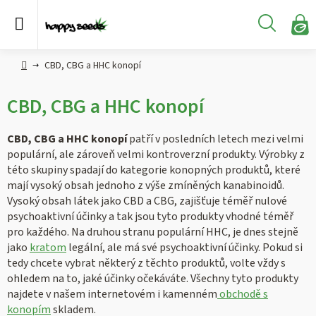
Přejít
na
Hledat
obsah
N
KO
Semena
Hlavní
CBD, CBG a HHC konopí
konopí
strana
CBD, CBG a HHC konopí
CBD,
CBG a
HHC
CBD, CBG a HHC konopí
patří v posledních letech mezi velmi
konopí
populární, ale zároveň velmi kontroverzní produkty. Výrobky z
této skupiny spadají do kategorie konopných produktů, které
Konopné
mají vysoký obsah jednoho z výše zmíněných kanabinoidů.
produkty
Vysoký obsah látek jako CBD a CBG, zajišťuje téměř nulové
psychoaktivní účinky a tak jsou tyto produkty vhodné téměř
pro každého. Na druhou stranu populární HHC, je dnes stejně
Hašiš
jako
kratom
legální, ale má své psychoaktivní účinky. Pokud si
tedy chcete vybrat některý z těchto produktů, volte vždy s
Kratom
ohledem na to, jaké účinky očekáváte. Všechny tyto produkty
najdete v našem internetovém i kamenném
obchodě s
konopím
skladem.