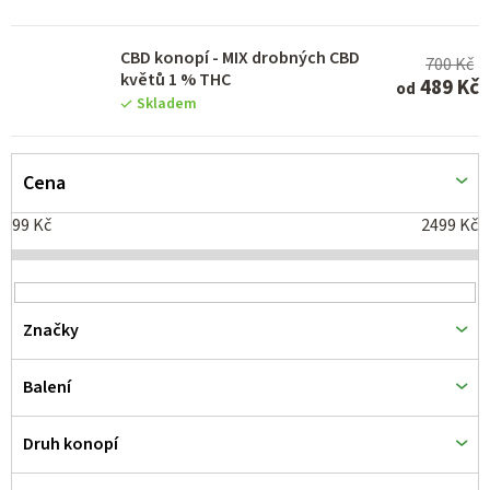
u
k
CBD konopí - MIX drobných CBD
700 Kč
t
květů 1 % THC
489 Kč
od
Skladem
ů
Cena
99
Kč
2499
Kč
Značky
Balení
Druh konopí