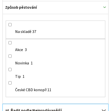
Způsob pěstování
Na skladě
37
Akce
3
Novinka
1
Tip
1
České CBD konopí!
11
Ř
Řadit podle:
Nejprodávanější