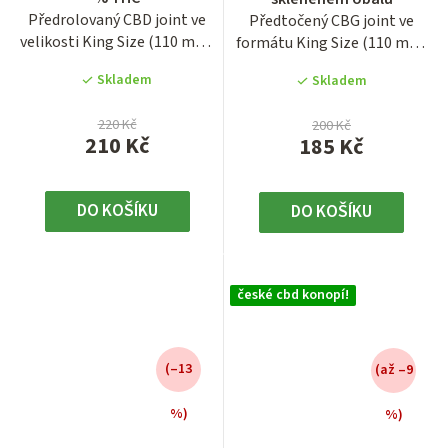
produktu
Předrolovaný CBD joint ve
Předtočený CBG joint ve
je
velikosti King Size (110 mm)
formátu King Size (110 mm)
3,9
představuje praktické...
nabízí pohodlnou cestu k...
z
Skladem
Skladem
5
hvězdiček.
220 Kč
200 Kč
210 Kč
185 Kč
DO KOŠÍKU
DO KOŠÍKU
české cbd konopí!
(–13
(až –9
%)
%)
Průměrné