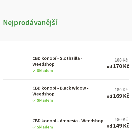
Nejprodávanější
V
CBD konopí - Slothzilla -
180 Kč
ý
Weedshop
170 Kč
od
p
Skladem
i
CBD konopí - Black Widow -
s
180 Kč
Weedshop
169 Kč
od
p
Skladem
r
o
180 Kč
CBD konopí - Amnesia - Weedshop
d
149 Kč
od
Skladem