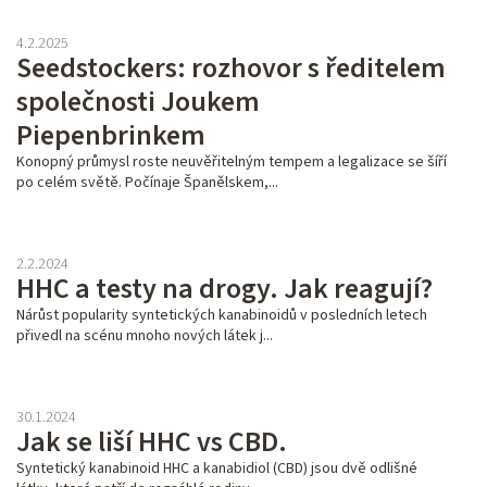
4.2.2025
Seedstockers: rozhovor s ředitelem
společnosti Joukem
Piepenbrinkem
Konopný průmysl roste neuvěřitelným tempem a legalizace se šíří
po celém světě. Počínaje Španělskem,...
2.2.2024
HHC a testy na drogy. Jak reagují?
Nárůst popularity syntetických kanabinoidů v posledních letech
přivedl na scénu mnoho nových látek j...
30.1.2024
Jak se liší HHC vs CBD.
Syntetický kanabinoid HHC a kanabidiol (CBD) jsou dvě odlišné