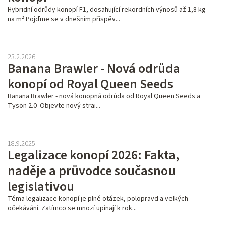
n
Hybridní odrůdy konopí F1, dosahující rekordních výnosů až 1,8 kg
k
na m² Pojďme se v dnešním příspěv...
ů
23.2.2026
Banana Brawler - Nová odrůda
konopí od Royal Queen Seeds
Banana Brawler - nová konopná odrůda od Royal Queen Seeds a
Tyson 2.0 Objevte nový strai...
18.9.2025
Legalizace konopí 2026: Fakta,
naděje a průvodce současnou
legislativou
Téma legalizace konopí je plné otázek, polopravd a velkých
očekávání. Zatímco se mnozí upínají k rok...