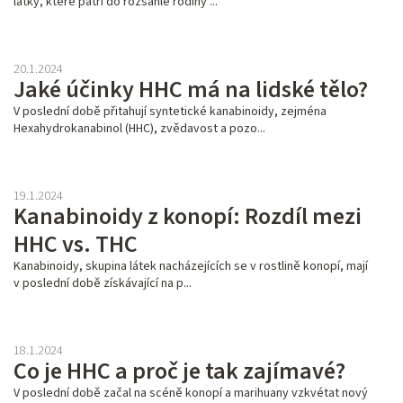
látky, které patří do rozsáhlé rodiny ...
20.1.2024
Jaké účinky HHC má na lidské tělo?
V poslední době přitahují syntetické kanabinoidy, zejména
Hexahydrokanabinol (HHC), zvědavost a pozo...
19.1.2024
Kanabinoidy z konopí: Rozdíl mezi
HHC vs. THC
Kanabinoidy, skupina látek nacházejících se v rostlině konopí, mají
v poslední době získávající na p...
18.1.2024
Co je HHC a proč je tak zajímavé?
V poslední době začal na scéně konopí a marihuany vzkvétat nový