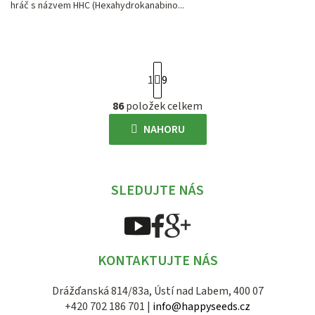
hráč s názvem HHC (Hexahydrokanabino...
S
1
9
t
r
86
položek celkem
O
á
v
NAHORU
n
l
k
á
o
d
v
SLEDUJTE NÁS
a
á
c
n
í
í
p
KONTAKTUJTE NÁS
r
v
Drážďanská 814/83a, Ústí nad Labem, 400 07
k
+420 702 186 701 |
info@happyseeds.cz
y