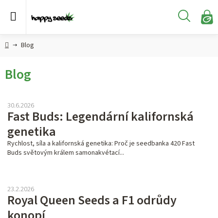
Přejít
na
Hledat
obsah
N
KO
Semena
Hlavní
Blog
konopí
strana
Blog
CBD,
CBG a
HHC
V
konopí
30.6.2026
Fast Buds: Legendární kalifornská
ý
Konopné
genetika
p
produkty
Rychlost, síla a kalifornská genetika: Proč je seedbanka 420 Fast
i
Buds světovým králem samonakvétací...
Hašiš
s
č
Kratom
23.2.2026
l
Royal Queen Seeds a F1 odrůdy
á
konopí