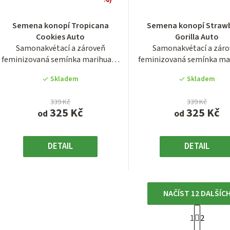
Průměrné
Průměrn
hodnocení
hodnocen
Semena konopí Tropicana
Semena konopí Straw
produktu
produktu
Cookies Auto
Gorilla Auto
je
je
Samonakvétací a zároveň
Samonakvétací a zár
3,2
4,0
feminizovaná semínka marihuany
feminizovaná semínka ma
z
z
odrůdy Tropicana...
odrůdy Strawberry..
5
5
Skladem
Skladem
hvězdiček.
hvězdiček
339 Kč
339 Kč
325 Kč
325 Kč
od
od
DETAIL
DETAIL
NAČÍST 12 DALŠÍC
S
1
2
O
t