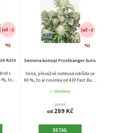
e
n
í
(až –2
(až –3
p
r
%)
%)
é
Průměrné
í
hodnocení
o
ze Auto
Semena konopí Frostbanger Auto
produktu
d
je
brid s
Silná, převážně indiková odrůda ze
4,3
u
 %, to je
60 %, to je novinka od 420 Fast Buds
z
-...
5
k
Skladem
.
hvězdiček.
t
300 Kč
289 Kč
od
ů
DETAIL