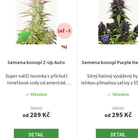
(až –3
%)
Průměrn
hodnocen
Semena konopí Z-Up Auto
Semena konopí Purple Ha
produktu
je
Super svěží novinka s příchutí
Silný fialový vyvážený hy
3,7
limetkové sody od americké
lehkou převahou sativy z 55
z
seedbanky 420 Fast...
další...
5
Skladem
Skladem
hvězdiček
300 Kč
300 Kč
289 Kč
295 Kč
od
od
DETAIL
DETAIL