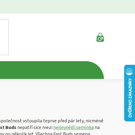
NÁKUPNÍ
KOŠÍK
o společnost vstoupila teprve před pár lety, nicméně
st Buds
nepatří sice mezi
nejlevnější semínka
na
těny po několik let. Všechna Fast Buds semena