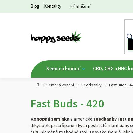
Přejít
Blog
Kontakty
Přihlášení
na
obsah
Semena konopí
CBD, CBG a HHC k
Hlavní
Semena konopí
Seedbanky
Fast Buds - 4
strana
Fast Buds - 420
Konopná semínka
z americké
seedbanky
Fast B
díky spolupráci Španělských pěstitelů marihuany s
trhu nicméně rozhodně stojí za vyzkoušení. V jejic