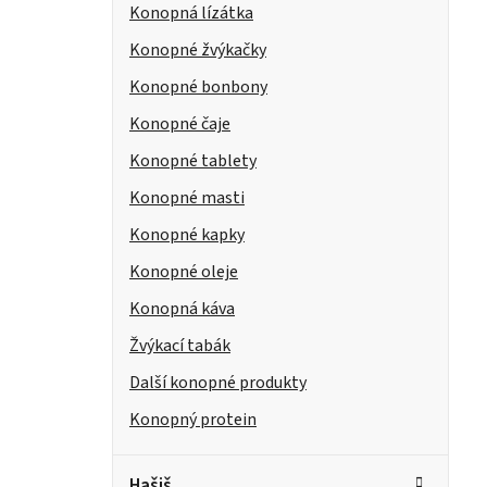
Konopná lízátka
Konopné žvýkačky
Konopné bonbony
Konopné čaje
Konopné tablety
Konopné masti
Konopné kapky
Konopné oleje
Konopná káva
Žvýkací tabák
Další konopné produkty
Konopný protein
Hašiš