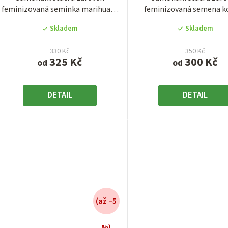
feminizovaná semínka marihuany
feminizovaná semena k
z
z
odrůdy LSD-25 Auto od...
odrůdy Strawberry Bana
5
5
Skladem
Skladem
hvězdiček.
hvězdiček
330 Kč
350 Kč
325 Kč
300 Kč
od
od
DETAIL
DETAIL
(až –5
%)