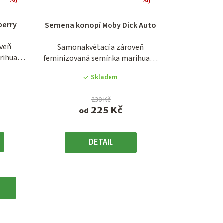
é
Průměrné
í
hodnocení
berry
Semena konopí Moby Dick Auto
produktu
je
oveň
Samonakvétací a zároveň
3,4
rihuany
feminizovaná semínka marihuany
z
.
odrůdy Moby Dick...
5
Skladem
.
hvězdiček.
230 Kč
225 Kč
od
DETAIL
H