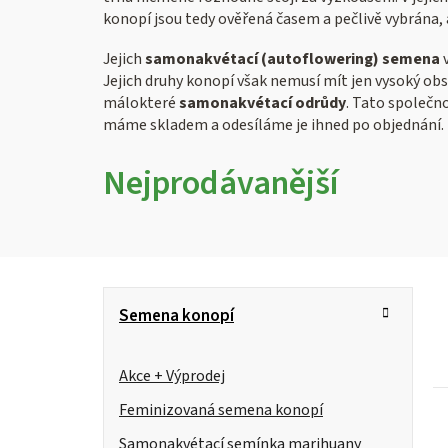
konopí jsou tedy ověřená časem a pečlivě vybrána, a
Jejich
samonakvétací (autoflowering) semena
v
Jejich druhy konopí však nemusí mít jen vysoký obs
málokteré
samonakvétací odrůdy
. Tato společn
máme skladem a odesíláme je ihned po objednání.
Nejprodávanější
P
K
Přeskočit
Semena konopí
kategorie
a
o
t
s
Akce + Výprodej
e
g
Feminizovaná semena konopí
t
i
o
Samonakvétací semínka marihuany