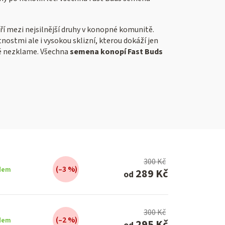
tří mezi nejsilnější druhy v konopné komunitě.
ostmi ale i vysokou sklizní, kterou dokáží jen
itě nezklame. Všechna
semena konopí Fast Buds
300 Kč
(–3 %)
dem
289 Kč
od
300 Kč
(–2 %)
dem
295 Kč