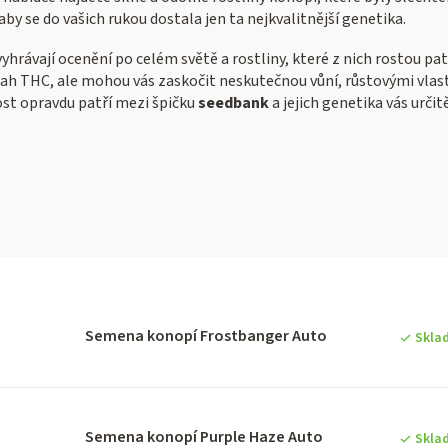
by se do vašich rukou dostala jen ta nejkvalitnější genetika.
yhrávají ocenění po celém světě a rostliny, které z nich rostou pa
ah THC, ale mohou vás zaskočit neskutečnou vůní, růstovými vlastn
ost opravdu patří mezi špičku
seedbank
a jejich genetika vás urč
V
ý
Semena konopí Frostbanger Auto
Skla
p
Semena konopí Purple Haze Auto
Skla