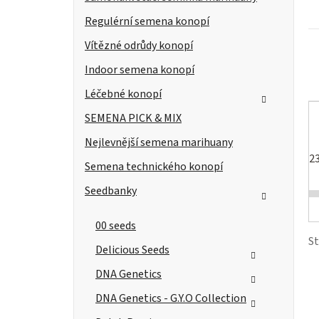
r
s
r
Regulérní semena konopí
i
a
Vítězné odrůdy konopí
e
n
r
Indoor semena konopí
n
Léčebné konopí
í
SEMENA PICK & MIX
Nejlevnější semena marihuany
p
2
Semena technického konopí
a
Seedbanky
n
t
00 seeds
e
S
Delicious Seeds
l
DNA Genetics
DNA Genetics - G.Y.O Collection