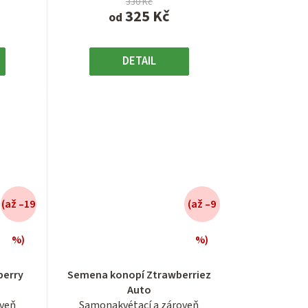
330 Kč
325 Kč
od
DETAIL
(až –19
(až –9
%)
%)
é
Průměrné
í
hodnocení
berry
Semena konopí Ztrawberriez
produktu
Auto
je
oveň
Samonakvétací a zároveň
3,7