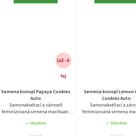
(až –5
%)
Průměrné
Průměrn
hodnocení
hodnocen
Semena konopí Papaya Cookies
Semena konopí Lemon 
produktu
produktu
Auto
Cookies Auto
je
je
Samonakvétací a zároveň
Samonakvétací a zár
3,9
3,4
feminizovaná semena marihuany
feminizovaná semena ma
z
z
odrůdy Papaya Cookies...
odrůdy Lemon Cherry.
5
5
Skladem
Skladem
hvězdiček.
hvězdiček