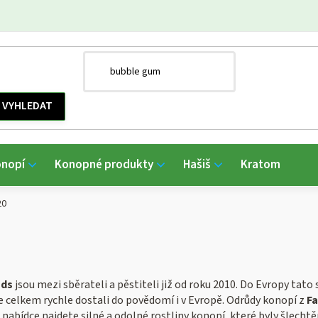
onopí
Konopné produkty
Hašiš
Kratom
20
uds
jsou mezi sběrateli a pěstiteli již od roku 2010. Do Evropy tat
e celkem rychle dostali do povědomí i v Evropě. Odrůdy konopí z
Fa
h nabídce najdete silné a odolné rostliny konopí, které byly šlech