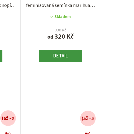
onopí
feminizovaná semínka marihuany
z
na...
odrůdy Ztrawberriez...
5
Skladem
.
hvězdiček.
330 Kč
320 Kč
od
DETAIL
(až –9
(až –5
%)
%)