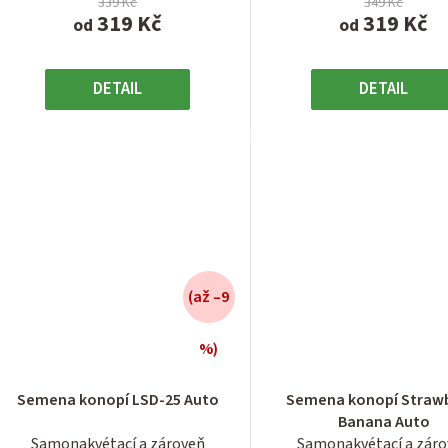
339 Kč
349 Kč
319 Kč
319 Kč
od
od
DETAIL
DETAIL
(až –9
%)
Průměrné
Průměrn
hodnocení
hodnocen
Semena konopí LSD-25 Auto
Semena konopí Straw
produktu
produktu
Banana Auto
je
je
Samonakvétací a zároveň
Samonakvétací a zár
3,7
3,2