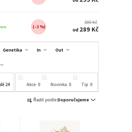
od
300 Kč
(–3 %)
dem
289 Kč
od
Genetika
In
Out
adě
24
Akce
0
Novinka
0
Tip
0
Ř
Řadit podle:
Doporučujeme
a
z