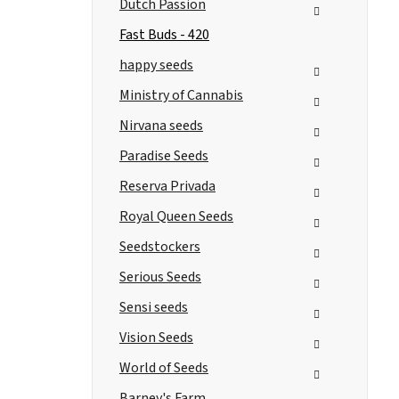
Dutch Passion
Fast Buds - 420
happy seeds
Ministry of Cannabis
Nirvana seeds
Paradise Seeds
Reserva Privada
Royal Queen Seeds
Seedstockers
Serious Seeds
Sensi seeds
Vision Seeds
World of Seeds
Barney's Farm