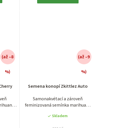
(až –8
(až –9
%)
%)
é
Průměrné
í
hodnocení
Cherry
Semena konopí Zkittlez Auto
produktu
je
oveň
Samonakvétací a zároveň
3,8
rihuany
feminizovaná semínka marihuany
z
..
odrůdy Zkittlez...
5
Skladem
.
hvězdiček.