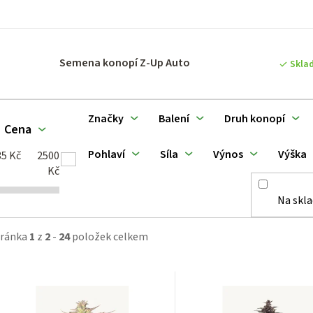
p
Semena konopí Z-Up Auto
Skla
o
d
Značky
Balení
Druh konopí
Cena
u
Pohlaví
Síla
Výnos
Výška
35
Kč
2500
k
Kč
Na skl
ů
tránka
1
z
2
-
24
položek celkem