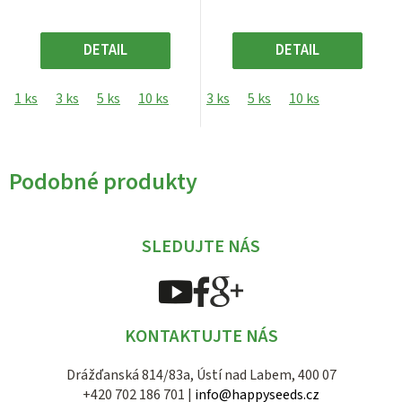
DETAIL
DETAIL
1 ks
3 ks
5 ks
10 ks
3 ks
5 ks
10 ks
Podobné produkty
SLEDUJTE NÁS
KONTAKTUJTE NÁS
Drážďanská 814/83a, Ústí nad Labem, 400 07
+420 702 186 701 |
info@happyseeds.cz