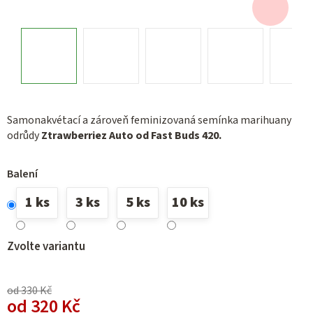
Samonakvétací a zároveň feminizovaná semínka marihuany
odrůdy
Ztrawberriez Auto od Fast Buds 420.
Balení
1 ks
3 ks
5 ks
10 ks
Zvolte variantu
od 330 Kč
od
320 Kč