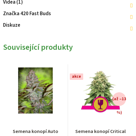
Videa (1)
Značka
420 Fast Buds
Diskuze
Související produkty
akce
(až –13
%)
Průměrné
Průměrné
Semena konopí Auto
Semena konopí Critical
hodnocení
hodnocení