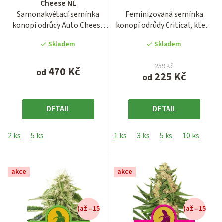
Cheese NL
produktu
produktu
Samonakvétací semínka
Feminizovaná semínka
je
je
konopí odrůdy Auto Cheese
konopí odrůdy Critical, která
4,1
3,9
NL, později přejmenované
se proslavila svým bohatým...
z
z
Skladem
Skladem
na...
5
5
hvězdiček.
hvězdiček.
259 Kč
470 Kč
od
225 Kč
od
DETAIL
DETAIL
2 ks
5 ks
1 ks
3 ks
5 ks
10 ks
25 
akce
akce
(až –15
(až –15