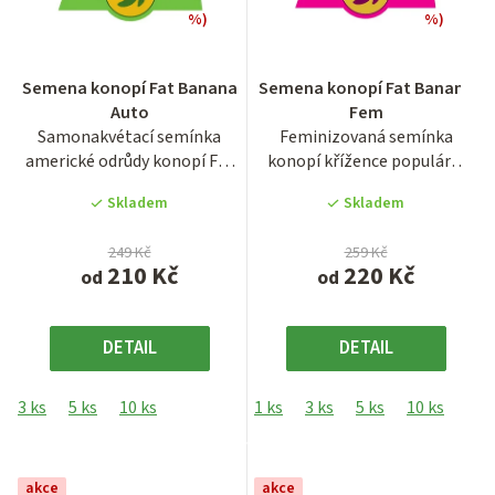
%)
%)
Průměrné
Průměrné
Semena konopí Fat Banana
Semena konopí Fat Banana
hodnocení
hodnocení
Auto
Fem
produktu
produktu
Samonakvétací semínka
Feminizovaná semínka
je
je
americké odrůdy konopí Fat
konopí křížence populární
3,9
3,6
Banana Auto.
odrůdy z USA Banana OG.
z
z
Skladem
Skladem
Autoflowering...
Jedná...
5
5
hvězdiček.
hvězdiček.
249 Kč
259 Kč
210 Kč
220 Kč
od
od
DETAIL
DETAIL
3 ks
5 ks
10 ks
1 ks
3 ks
5 ks
10 ks
akce
akce