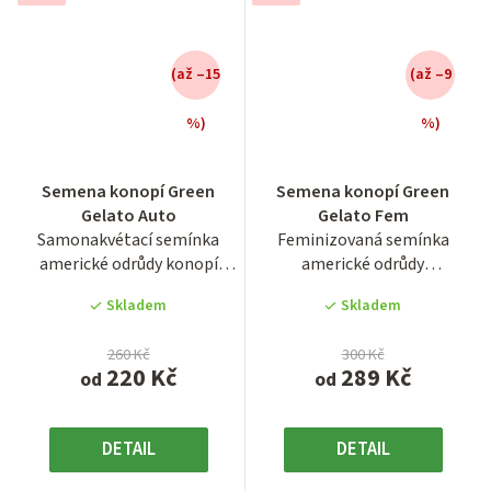
(až –15
(až –9
%)
%)
Průměrné
Průměrné
Semena konopí Green
Semena konopí Green
hodnocení
hodnocení
Gelato Auto
Gelato Fem
produktu
produktu
Samonakvétací semínka
Feminizovaná semínka
je
je
americké odrůdy konopí
americké odrůdy
4,2
3,9
Green Gelato Auto.
konopí Green Gelato.
z
z
Skladem
Skladem
Autoflowering...
Odrůda...
5
5
hvězdiček.
hvězdiček.
260 Kč
300 Kč
220 Kč
289 Kč
od
od
DETAIL
DETAIL