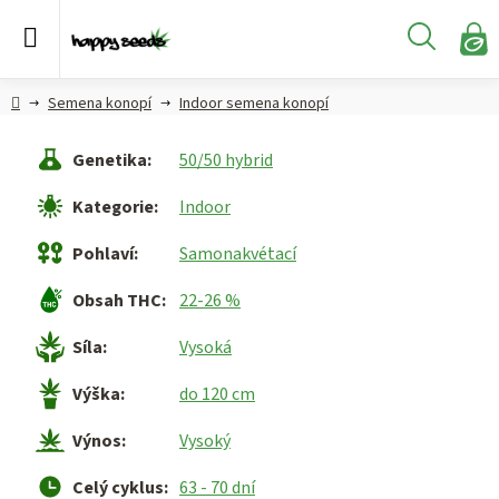
Přejít
na
Hledat
obsah
N
KO
Semena
Hlavní
Semena konopí
Indoor semena konopí
konopí
strana
Genetika
:
50/50 hybrid
CBD,
CBG a
Kategorie
:
Indoor
HHC
konopí
Pohlaví
:
Samonakvétací
Konopné
Obsah THC
:
22-26 %
produkty
Síla
:
Vysoká
Hašiš
Výška
:
do 120 cm
Kratom
Výnos
:
Vysoký
Celý cyklus
:
63 - 70 dní