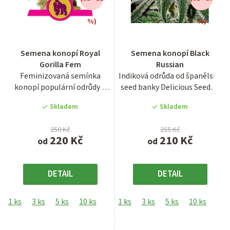
%)
%)
Průměrné
Průměrné
Semena konopí Royal
Semena konopí Black
hodnocení
hodnocení
Gorilla Fem
Russian
produktu
produktu
Feminizovaná semínka
Indiková odrůda od španělské
je
je
konopí populární odrůdy z
seed banky Delicious Seeds s
3,9
3,8
USA, Royal Gorilla. Jedná se
krátkou dobou...
z
z
Skladem
Skladem
o...
5
5
hvězdiček.
hvězdiček.
250 Kč
255 Kč
220 Kč
210 Kč
od
od
DETAIL
DETAIL
1 ks
3 ks
5 ks
10 ks
1 ks
3 ks
5 ks
10 ks