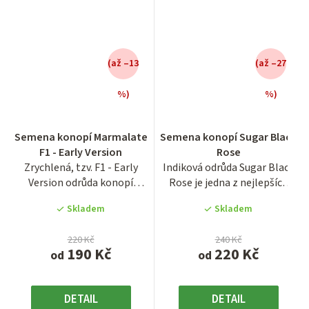
(až –13
(až –27
%)
%)
Průměrné
Průměrné
Semena konopí Marmalate
Semena konopí Sugar Black
hodnocení
hodnocení
F1 - Early Version
Rose
produktu
produktu
Zrychlená, tzv. F1 - Early
Indiková odrůda Sugar Black
je
je
Version odrůda konopí
Rose je jedna z nejlepších
4,1
4,0
Marmalate je 70% indika a
indik, které kdy firma...
z
z
Skladem
Skladem
má...
5
5
hvězdiček.
hvězdiček.
220 Kč
240 Kč
190 Kč
220 Kč
od
od
DETAIL
DETAIL