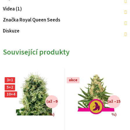
Videa (1)
Značka
Royal Queen Seeds
Diskuze
Související produkty
3+1
akce
5+2
10+4
(až –9
(až –15
%)
%)
Průměrné
Průměrné