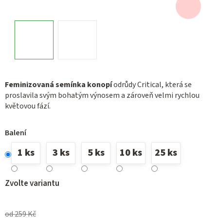
Feminizovaná semínka konopí
odrůdy Critical, která se
proslavila svým bohatým výnosem a zároveň velmi rychlou
květovou fází.
Balení
1 ks
3 ks
5 ks
10 ks
25 ks
Zvolte variantu
od 259 Kč