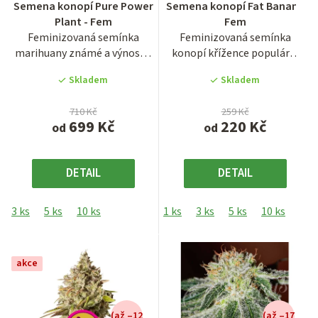
Semena konopí Pure Power
Semena konopí Fat Banana
hodnocení
hodnocení
Plant - Fem
Fem
produktu
produktu
Feminizovaná semínka
Feminizovaná semínka
je
je
marihuany známé a výnosné
konopí křížence populární
3,2
3,6
odrůdy Pure Power Plant....
odrůdy z USA Banana OG.
z
z
Skladem
Skladem
Jedná...
5
5
hvězdiček.
hvězdiček.
710 Kč
259 Kč
699 Kč
220 Kč
od
od
DETAIL
DETAIL
3 ks
5 ks
10 ks
1 ks
3 ks
5 ks
10 ks
akce
(až –12
(až –17