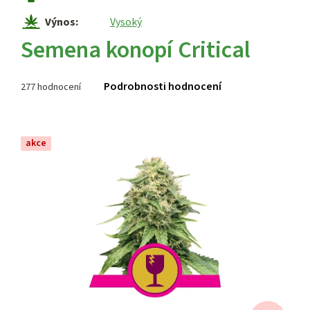
Výnos
:
Vysoký
Semena konopí Critical
Průměrné
Podrobnosti hodnocení
277 hodnocení
hodnocení
produktu
je
3,9
akce
z 5
hvězdiček.