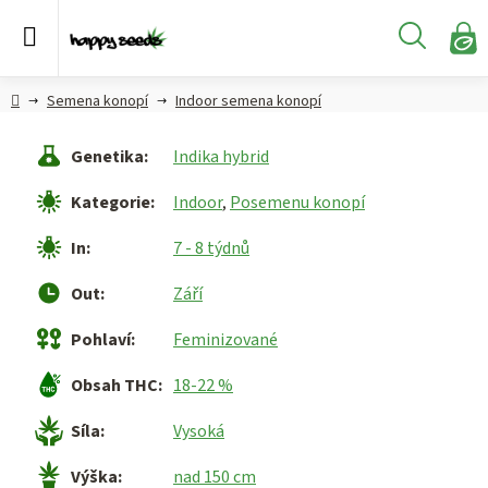
Přejít
na
Hledat
obsah
N
KO
Semena
Hlavní
Semena konopí
Indoor semena konopí
konopí
strana
Genetika
:
Indika hybrid
CBD,
CBG a
Kategorie
:
Indoor
,
Posemenu konopí
HHC
konopí
In
:
7 - 8 týdnů
Konopné
Out
:
Září
produkty
Pohlaví
:
Feminizované
Hašiš
Obsah THC
:
18-22 %
Kratom
Síla
:
Vysoká
Výška
:
nad 150 cm