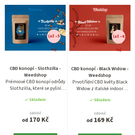
z
e
n
í
(až –5
(až –6
p
r
%)
%)
o
Průměrné
hodnocení
d
CBD konopí - Slothzilla -
CBD konopí - Black Widow -
produktu
u
Weedshop
Weedshop
je
Prémiové CBD konopí odrůdy
Prvotřídní CBD květy Black
5,0
k
Slothzilla, které se pyšní
Widow z italské indoor
z
t
nadstandardním obsahem...
produkce disponují vysokou...
5
Skladem
Skladem
ů
hvězdiček.
180 Kč
180 Kč
170 Kč
169 Kč
od
od