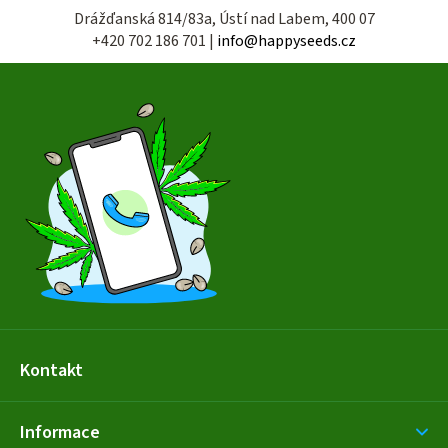
Drážďanská 814/83a, Ústí nad Labem, 400 07
+420 702 186 701 |
info@happyseeds.cz
Z
á
p
a
t
í
Kontakt
Informace