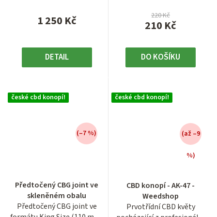
220 Kč
1 250 Kč
210 Kč
DETAIL
DO KOŠÍKU
české cbd konopí!
české cbd konopí!
(–7 %)
(až –9
%)
Průměrné
hodnocení
Průměrné
Předtočený CBG joint ve
CBD konopí - AK-47 -
produktu
hodnocení
skleněném obalu
Weedshop
je
produktu
Předtočený CBG joint ve
Prvotřídní CBD květy
3,9
je