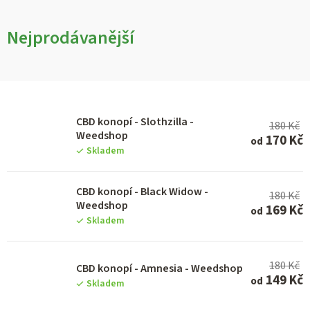
Nejprodávanější
V
CBD konopí - Slothzilla -
180 Kč
ý
Weedshop
170 Kč
od
p
Skladem
i
CBD konopí - Black Widow -
s
180 Kč
Weedshop
169 Kč
od
p
Skladem
r
o
180 Kč
CBD konopí - Amnesia - Weedshop
d
149 Kč
od
Skladem
u