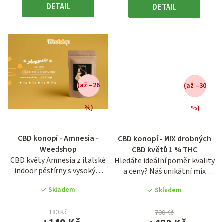
DETAIL
DETAIL
(až –26
(až –30
%)
%)
CBD konopí - Amnesia -
CBD konopí - MIX drobných
Weedshop
CBD květů 1 % THC
CBD květy Amnesia z italské
Hledáte ideální poměr kvality
indoor pěstírny s vysokým
a ceny? Náš unikátní mix
podílem 10–14 % CBD a...
drobných květů...
Skladem
Skladem
180 Kč
700 Kč