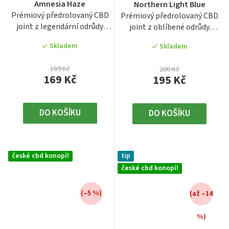
Amnesia Haze
Northern Light Blue
produktu
produktu
Prémiový předrolovaný CBD
Prémiový předrolovaný CBD
je
je
joint z legendární odrůdy
joint z oblíbené odrůdy
3,7
4,5
Amnesia Haze s vysokým...
Northern Light Blue s...
z
z
Skladem
Skladem
5
5
hvězdiček.
hvězdiček.
189 Kč
200 Kč
169 Kč
195 Kč
DO KOŠÍKU
DO KOŠÍKU
české cbd konopí!
tip
české cbd konopí!
(–5 %)
(až –14
%)
Průměrné