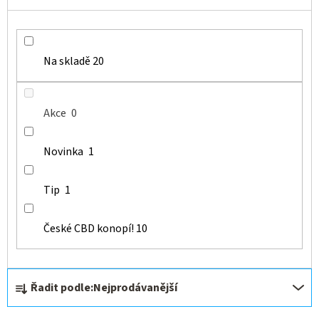
Na skladě
20
Akce
0
Novinka
1
Tip
1
České CBD konopí!
10
Ř
Řadit podle:
Nejprodávanější
a