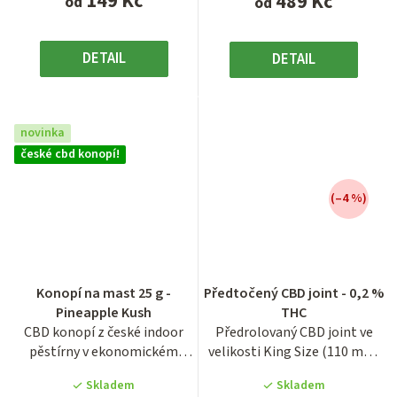
149 Kč
489 Kč
od
od
DETAIL
DETAIL
novinka
české cbd konopí!
(–4 %)
Průměrné
hodnocení
Konopí na mast 25 g -
Předtočený CBD joint - 0,2 %
produktu
Pineapple Kush
THC
je
CBD konopí z české indoor
Předrolovaný CBD joint ve
3,6
pěstírny v ekonomickém
velikosti King Size (110 mm)
z
balení o hmotnosti 25
představuje praktické...
5
Skladem
Skladem
gramů...
hvězdiček.