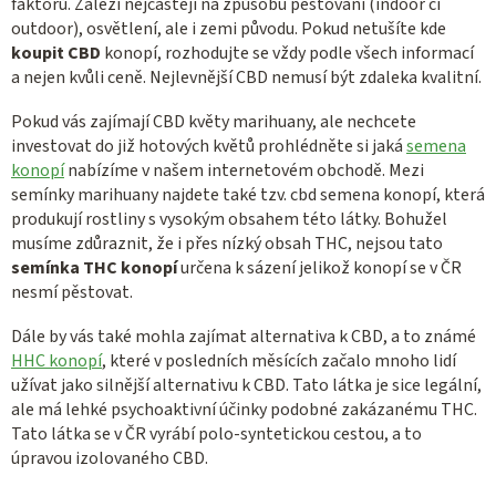
faktorů. Záleží nejčastěji na způsobu pěstování (indoor či
outdoor), osvětlení, ale i zemi původu. Pokud netušíte kde
koupit CBD
konopí, rozhodujte se vždy podle všech informací
a nejen kvůli ceně. Nejlevnější CBD nemusí být zdaleka kvalitní.
Pokud vás zajímají CBD květy marihuany, ale nechcete
investovat do již hotových květů prohlédněte si jaká
semena
konopí
nabízíme v našem internetovém obchodě. Mezi
semínky marihuany najdete také tzv. cbd semena konopí, která
produkují rostliny s vysokým obsahem této látky. Bohužel
musíme zdůraznit, že i přes nízký obsah THC, nejsou tato
semínka THC konopí
určena k sázení jelikož konopí se v ČR
nesmí pěstovat.
Dále by vás také mohla zajímat alternativa k CBD, a to známé
HHC konopí
, které v posledních měsících začalo mnoho lidí
užívat jako silnější alternativu k CBD. Tato látka je sice legální,
ale má lehké psychoaktivní účinky podobné zakázanému THC.
Tato látka se v ČR vyrábí polo-syntetickou cestou, a to
úpravou izolovaného CBD.