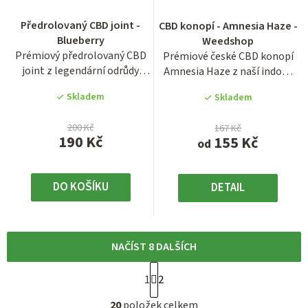
hodnocení
Průměrné
Předrolovaný CBD joint -
CBD konopí - Amnesia Haze -
produktu
hodnocení
Blueberry
Weedshop
je
produktu
Prémiový předrolovaný CBD
Prémiové české CBD konopí
3,8
je
joint z legendární odrůdy
Amnesia Haze z naší indoor
z
3,6
Blueberry s obsahem CBD...
pěstírny s vysokým...
5
z
Skladem
Skladem
hvězdiček.
5
hvězdiček.
200 Kč
167 Kč
190 Kč
155 Kč
od
DO KOŠÍKU
DETAIL
NAČÍST 8 DALŠÍCH
S
1
2
t
O
r
20
položek celkem