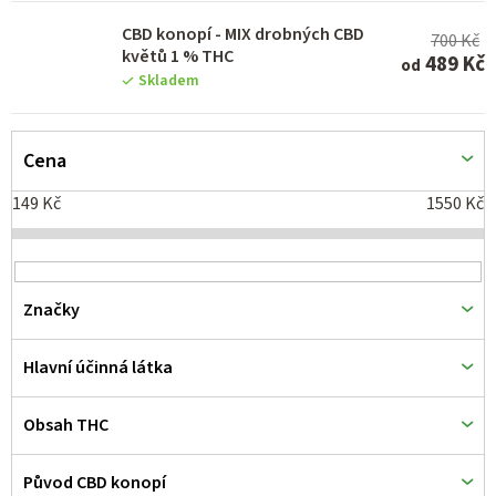
k
CBD konopí - MIX drobných CBD
700 Kč
t
květů 1 % THC
489 Kč
od
Skladem
ů
Cena
149
Kč
1550
Kč
Značky
Hlavní účinná látka
Obsah THC
Původ CBD konopí