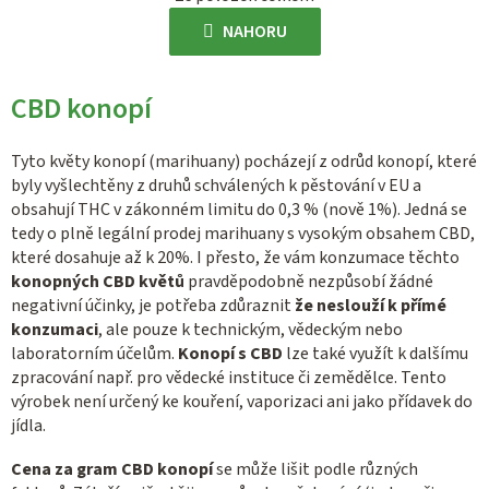
v
á
l
NAHORU
n
á
k
d
o
CBD konopí
a
v
c
á
í
Tyto květy konopí (marihuany) pocházejí z odrůd konopí, které
n
p
byly vyšlechtěny z druhů schválených k pěstování v EU a
í
obsahují THC v zákonném limitu do 0,3 % (nově 1%). Jedná se
r
tedy o plně legální prodej marihuany s vysokým obsahem CBD,
v
které dosahuje až k 20%. I přesto, že vám konzumace těchto
k
konopných CBD květů
pravděpodobně nezpůsobí žádné
y
negativní účinky, je potřeba zdůraznit
že neslouží k přímé
v
konzumaci
, ale pouze k technickým, vědeckým nebo
ý
laboratorním účelům.
Konopí s CBD
lze také využít k dalšímu
p
zpracování např. pro vědecké instituce či zemědělce. Tento
i
výrobek není určený ke kouření, vaporizaci ani jako přídavek do
s
jídla.
u
Cena za gram CBD konopí
se může lišit podle různých