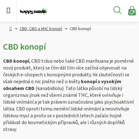
Přejít
na
Hledat
obsah
N
KO
Semena
Hlavní
CBD, CBG a HHC konopí
CBD konopí
konopí
strana
CBD konopí
CBD,
CBG a
HHC
CBD konopí
, CBD tráva nebo také CBD marihuana je poměrně
konopí
nový produkt, který se čím dál tím více začíná objevovat na
českých e-shopech s konopnými produkty. Ve skutečnosti se
Konopné
však nejedná o nic jiného než o květy
konopí s vysokým
produkty
obsahem CBD
(kanabidiolu). Tato látka působí na lidský
organizmus jinak než všemi známé THC, které ovlivňuje i
lidské vnímání a je tak právem označováno jako psychoaktivní
Hašiš
látka. CBD oproti tomu nemění lidské vnímání a neovlivňuje
lidskou mysl a proto se v posledních letech začalo hojně
Kratom
přidávat do kosmetickým přípravků, ale i různých doplňků
stravy.