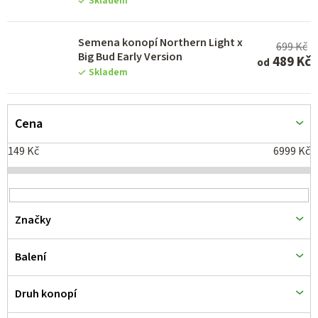
Skladem
u
k
Semena konopí Northern Light x
699 Kč
t
Big Bud Early Version
489 Kč
od
Skladem
ů
Cena
149
Kč
6999
Kč
Značky
Balení
Druh konopí