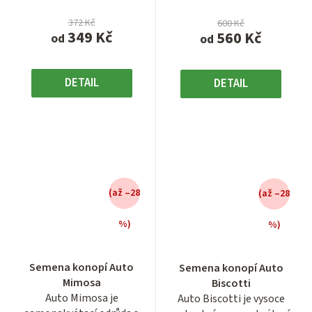
372 Kč
600 Kč
349 Kč
560 Kč
od
od
DETAIL
DETAIL
(až –28
(až –28
%)
%)
Průměrné
hodnocení
Semena konopí Auto
Semena konopí Auto
produktu
Mimosa
Biscotti
je
Auto Mimosa je
Auto Biscotti je vysoce
4,0