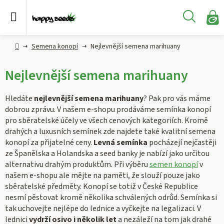
Přejít
na
Hledat
obsah
N
KO
Semena
Hlavní
Semena konopí
Nejlevnější semena marihuany
konopí
strana
Nejlevnější semena marihuany
CBD,
CBG a
HHC
Hledáte
nejlevnější semena marihuany
? Pak pro vás máme
konopí
dobrou zprávu. V našem e-shopu prodáváme semínka konopí
pro sběratelské účely ve všech cenových kategoriích. Kromě
Konopné
drahých a luxusních semínek zde najdete také kvalitní semena
produkty
konopí za přijatelné ceny.
Levná semínka
pocházejí nejčastěji
ze Španělska a Holandska a seed banky je nabízí jako určitou
alternativu drahým produktům. Při výběru
semen konopí
v
Hašiš
našem e-shopu ale mějte na paměti, že slouží pouze jako
sběratelské předměty. Konopí se totiž v České Republice
Kratom
nesmí pěstovat kromě několika schválených odrůd. Semínka si
tak uchovejte nejlépe do lednice a vyčkejte na legalizaci. V
lednici
vydrží osivo i několik let
a nezáleží na tom jak drahé