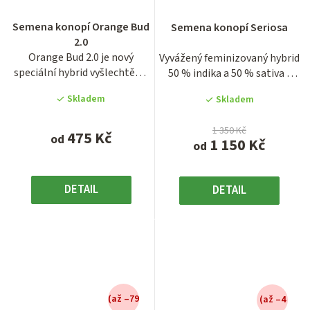
hodnocení
Semena konopí Orange Bud
Semena konopí Seriosa
produktu
2.0
je
Orange Bud 2.0 je nový
Vyvážený feminizovaný hybrid
3,0
speciální hybrid vyšlechtěn z
50 % indika a 50 % sativa s
z
oblíbené původní odrůdy...
dobou květu okolo 7...
5
Skladem
Skladem
hvězdiček.
1 350 Kč
475 Kč
od
1 150 Kč
od
DETAIL
DETAIL
(až –79
(až –4