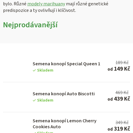
bylo. Různé
modely marihuany
mají různé genetické
predispozice a ty ovlivňují i klíčivost.
Nejprodávanější
V
189 Kč
ý
Semena konopí Special Queen 1
149 Kč
od
Skladem
p
i
s
469 Kč
Semena konopí Auto Biscotti
439 Kč
od
p
Skladem
r
o
Semena konopí Lemon Cherry
349 Kč
Cookies Auto
d
319 Kč
od