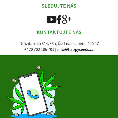
SLEDUJTE NÁS
KONTAKTUJTE NÁS
Drážďanská 814/83a, Ústí nad Labem, 400 07
+420 702 186 701 |
info@happyseeds.cz
Z
á
p
a
t
í