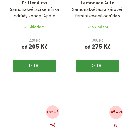
Fritter Auto
Lemonade Auto
Samonakvétací semínka
Samonakvétací a zároveň
odrůdy konopí Apple
feminizovaná odrůda s
Fritter. Pochutnejte si...
názvem Dark
Skladem
Skladem
Lemonade Auto...
228 Kč
300 Kč
205 Kč
275 Kč
od
od
DETAIL
DETAIL
(až –3
(až –21
%)
%)
Průměrné