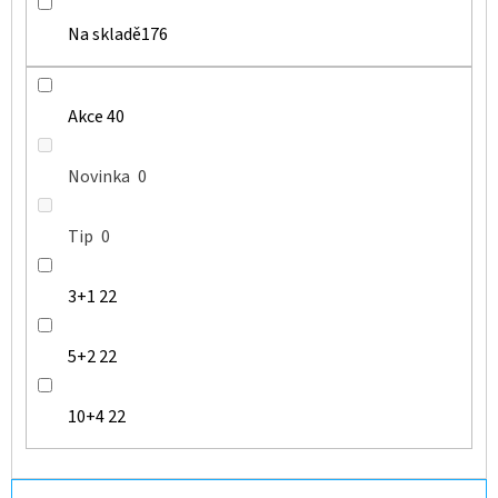
Na skladě
176
Akce
40
Novinka
0
Tip
0
3+1
22
5+2
22
10+4
22
Ř