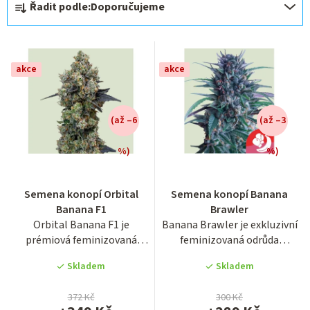
Řadit podle:
Doporučujeme
a
z
e
akce
akce
n
í
(až –6
(až –3
p
r
%)
%)
o
Průměrné
Průměrné
hodnocení
hodnocení
d
Semena konopí Orbital
Semena konopí Banana
produktu
produktu
u
Banana F1
Brawler
je
je
Orbital Banana F1 je
Banana Brawler je exkluzivní
5,0
3,5
k
prémiová feminizovaná
feminizovaná odrůda
z
z
t
fotoperiodická odrůda z
marihuany z kolekce Tyson...
5
5
Skladem
Skladem
nové...
ů
hvězdiček.
hvězdiček.
372 Kč
300 Kč