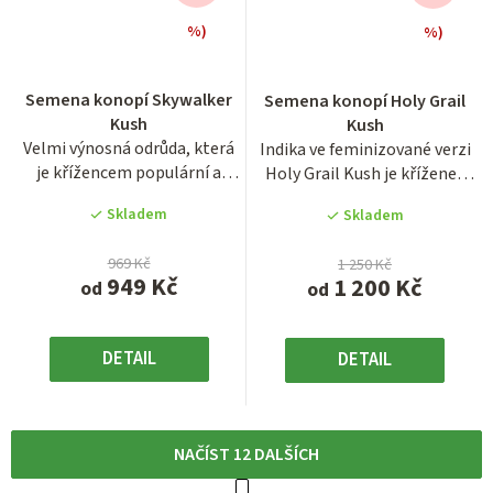
%)
%)
Průměrné
hodnocení
Semena konopí Skywalker
Semena konopí Holy Grail
produktu
Kush
Kush
je
Velmi výnosná odrůda, která
Indika ve feminizované verzi
5,0
je křížencem populární a
Holy Grail Kush je kříženec
z
velmi oblíbené odrůdy OG...
populární odrůdy...
5
Skladem
Skladem
hvězdiček.
969 Kč
1 250 Kč
949 Kč
1 200 Kč
od
od
DETAIL
DETAIL
NAČÍST 12 DALŠÍCH
S