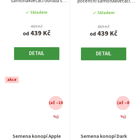
samonakvétací odrůda s
potentní samonakvétací
z
délkou životního cyklu cca 11
odrůda s obsahem THC až 26
5
Skladem
Skladem
- 12...
%,...
hvězdiček.
469 Kč
469 Kč
439 Kč
439 Kč
od
od
DETAIL
DETAIL
akce
(až –10
(až –8
%)
%)
Semena konopí Apple
Semena konopí Dark