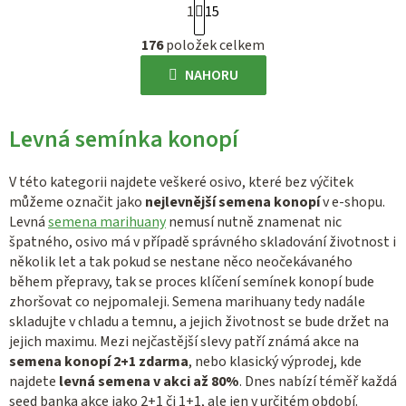
1
15
t
O
r
176
položek celkem
v
á
l
NAHORU
n
á
k
d
o
Levná semínka konopí
a
v
c
á
í
V této kategorii najdete veškeré osivo, které bez výčitek
n
p
můžeme označit jako
nejlevnější semena konopí
v e-shopu.
í
Levná
semena marihuany
nemusí nutně znamenat nic
r
špatného, osivo má v případě správného skladování životnost i
v
několik let a tak pokud se nestane něco neočekávaného
k
během přepravy, tak se proces klíčení semínek konopí bude
y
zhoršovat co nejpomaleji. Semena marihuany tedy nadále
v
skladujte v chladu a temnu, a jejich životnost se bude držet na
ý
jejich maximu. Mezi nejčastější slevy patří známá akce na
p
semena konopí 2+1 zdarma
, nebo klasický výprodej, kde
i
najdete
levná semena v akci až 80%
. Dnes nabízí téměř každá
s
seed banka akce jako 2+1 či 1+1, ale jen v určitém období.