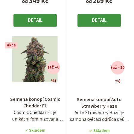
349 Kč
289 Kč
od
od
DETAIL
DETAIL
akce
(až –6
(až –10
%)
%)
Průměrné
hodnocení
Semena konopí Cosmic
Semena konopí Auto
produktu
Cheddar F1
Strawberry Haze
je
Cosmic Cheddar F1 je
Auto Strawberry Haze je
4,7
unikátní feminizovaná
samonakvétací odrůda s vůní
z
fotoperiodická odrůda z
sladkých jahod, která...
5
Skladem
Skladem
prémiové...
hvězdiček.