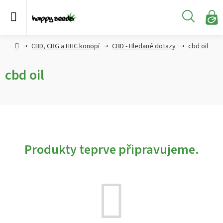
Přejít
na
Hledat
obsah
N
KO
Semena
Hlavní
CBD, CBG a HHC konopí
CBD - Hledané dotazy
cbd oil
konopí
strana
cbd oil
CBD,
CBG a
HHC
konopí
Konopné
produkty
Produkty teprve připravujeme.
Hašiš
Kratom