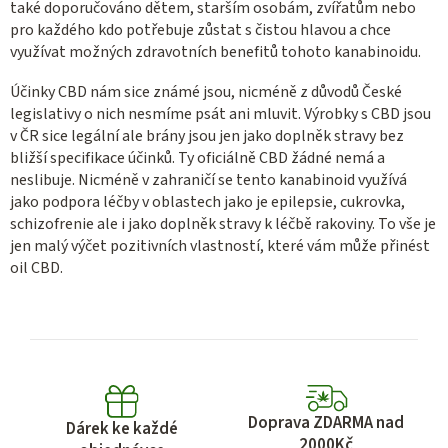
také doporučováno dětem, starším osobám, zvířatům nebo
pro každého kdo potřebuje zůstat s čistou hlavou a chce
využívat možných zdravotních benefitů tohoto kanabinoidu.
Účinky CBD nám sice známé jsou, nicméně z důvodů České
legislativy o nich nesmíme psát ani mluvit. Výrobky s CBD jsou
v ČR sice legální ale brány jsou jen jako doplněk stravy bez
bližší specifikace účinků. Ty oficiálně CBD žádné nemá a
neslibuje. Nicméně v zahraničí se tento kanabinoid využívá
jako podpora léčby v oblastech jako je epilepsie, cukrovka,
schizofrenie ale i jako doplněk stravy k léčbě rakoviny. To vše je
jen malý výčet pozitivních vlastností, které vám může přinést
oil CBD.
Doprava ZDARMA nad
Dárek ke každé
2000Kč