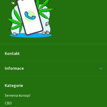
a
t
í
Kontakt
Informace
Kategorie
Semena konopí
CBD