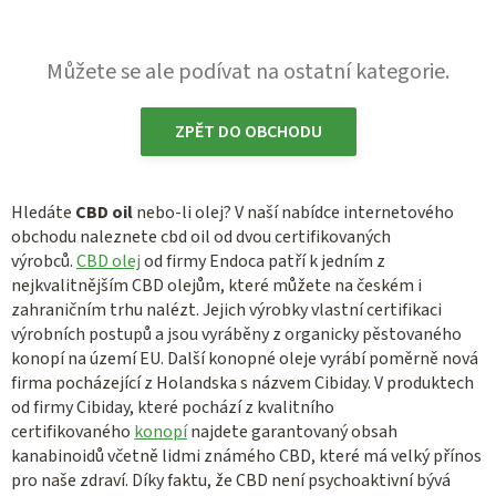
Můžete se ale podívat na ostatní kategorie.
ZPĚT DO OBCHODU
Hledáte
CBD oil
nebo-li olej? V naší nabídce internetového
obchodu naleznete cbd oil od dvou certifikovaných
výrobců.
CBD olej
od firmy Endoca patří k jedním z
nejkvalitnějším CBD olejům, které můžete na českém i
zahraničním trhu nalézt. Jejich výrobky vlastní certifikaci
výrobních postupů a jsou vyráběny z organicky pěstovaného
konopí na území EU. Další konopné oleje vyrábí poměrně nová
firma pocházející z Holandska s názvem Cibiday. V produktech
od firmy Cibiday, které pochází z kvalitního
certifikovaného
konopí
najdete garantovaný obsah
kanabinoidů včetně lidmi známého CBD, které má velký přínos
pro naše zdraví. Díky faktu, že CBD není psychoaktivní bývá