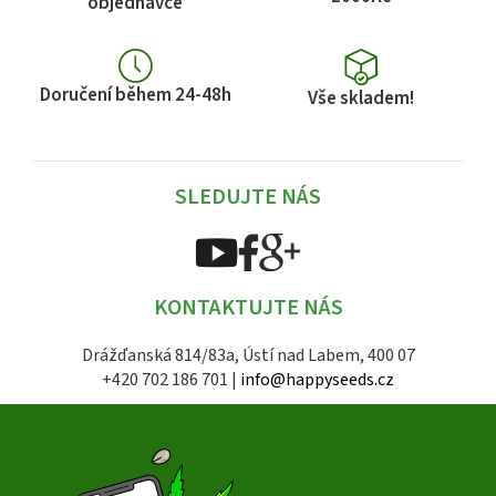
objednávce
Doručení během 24-48h
Vše skladem!
SLEDUJTE NÁS
KONTAKTUJTE NÁS
Drážďanská 814/83a, Ústí nad Labem, 400 07
+420 702 186 701 |
info@happyseeds.cz
Z
á
p