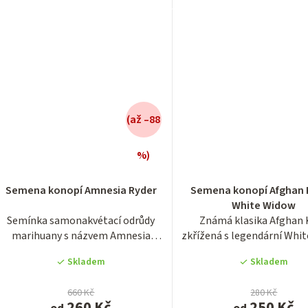
(až –88
%)
Průměrné
Průměrn
hodnocení
hodnocen
Semena konopí Amnesia Ryder
Semena konopí Afghan 
produktu
produktu
White Widow
je
je
Semínka samonakvétací odrůdy
Známá klasika Afghan 
3,7
3,4
marihuany s názvem Amnesia
zkřížená s legendární Whi
z
z
Ryder. Odrůda konopí...
neboli Bílou...
5
5
Skladem
Skladem
hvězdiček.
hvězdiček
660 Kč
280 Kč
260 Kč
250 Kč