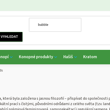
onopí
Konopné produkty
Hašiš
Kratom
ds
která byla založena s jasnou filozofií – přispívat do společnosti
ikátní prací s čistými, původními odrůdami z celého světa (tzv. lan
nabízí prémiová feminizovaná, samonakvétací i regulérní semena, k