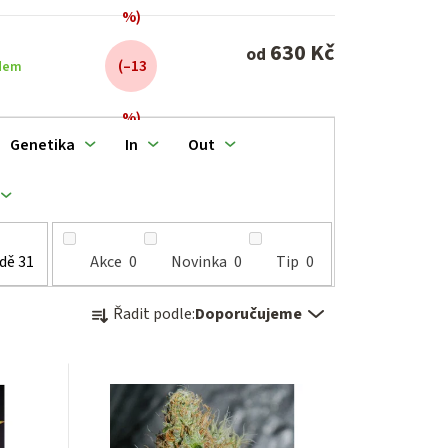
%)
630 Kč
od
(–13
dem
%)
Genetika
In
Out
adě
31
Akce
0
Novinka
0
Tip
0
Ř
Řadit podle:
Doporučujeme
a
z
e