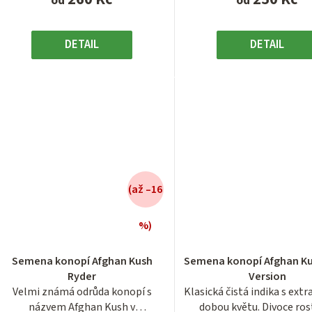
od
od
DETAIL
DETAIL
(až –16
%)
Průměrné
Průměrn
hodnocení
hodnocen
Semena konopí Afghan Kush
Semena konopí Afghan Ku
produktu
produktu
Ryder
Version
je
je
Velmi známá odrůda konopí s
Klasická čistá indika s extr
2,9
3,3
názvem Afghan Kush v
dobou květu. Divoce ros
z
z