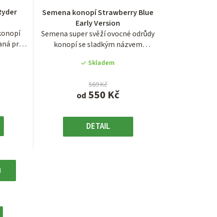
í
hodnocení
Ryder
Semena konopí Strawberry Blue
produktu
Early Version
je
konopí
Semena super svěží ovocné odrůdy
3,8
aná pro
konopí se sladkým názvem
z
Strawberry Blue ve...
5
Skladem
.
hvězdiček.
569 Kč
550 Kč
od
DETAIL
H