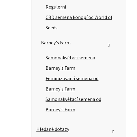
Regulérní
CBD semena konopí od World of
Seeds
Barney's Farm
Samonakvétací semena
Barney's Farm
Feminizovaná semena od
Barney's Farm
Samonakvétací semena od
Barney's Farm
Hledané dotazy