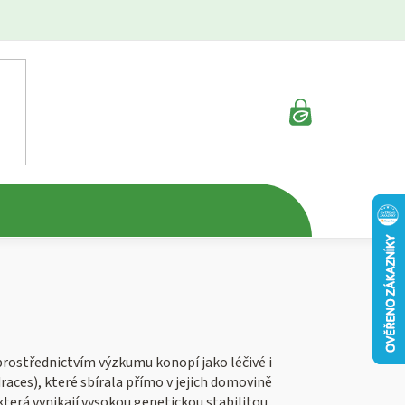
NÁKUPNÍ
KOŠÍK
 prostřednictvím výzkumu konopí jako léčivé i
draces), které sbírala přímo v jejich domovině
terá vynikají vysokou genetickou stabilitou,