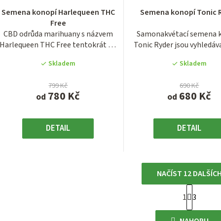
hodnocení
hodnocen
Semena konopí Harlequeen THC
Semena konopí Tonic 
produktu
produktu
Free
je
je
CBD odrůda marihuany s názvem
Samonakvétací semena 
3,7
4,3
Harlequeen THC Free tentokrát od
Tonic Ryder jsou vyhledáv
z
z
šlechtitelů z...
svůj mimořádný...
5
5
Skladem
Skladem
hvězdiček.
hvězdiček
799 Kč
690 Kč
780 Kč
680 Kč
od
od
DETAIL
DETAIL
NAČÍST 12 DALŠÍC
S
1
3
O
t
r
v
NAHORU