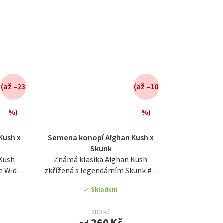
(až –23
(až –10
%)
%)
é
Průměrné
í
hodnocení
Kush x
Semena konopí Afghan Kush x
produktu
Skunk
je
Kush
Známá klasika Afghan Kush
3,4
te Widow
zkřížená s legendárním Skunk #1.
z
Výnosný cross...
5
Skladem
.
hvězdiček.
280 Kč
260 Kč