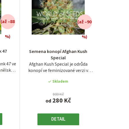
n
í
(až –88
(až –90
p
r
%)
%)
é
Průměrné
í
hodnocení
o
k 47
Semena konopí Afghan Kush
produktu
Special
d
je
nk 47 ve
Afghan Kush Special je odrůda
3,9
u
anělské
konopí ve feminizované verzi v
z
balení po 1, 3,...
5
k
Skladem
.
hvězdiček.
t
800 Kč
280 Kč
od
ů
DETAIL