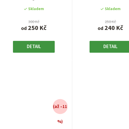
samonakvétací verzi....
odrůda z...
5
5
Skladem
Skladem
hvězdiček.
hvězdiček
300 Kč
250 Kč
250 Kč
240 Kč
od
od
DETAIL
DETAIL
(až –11
%)
Průměrné
Průměrn