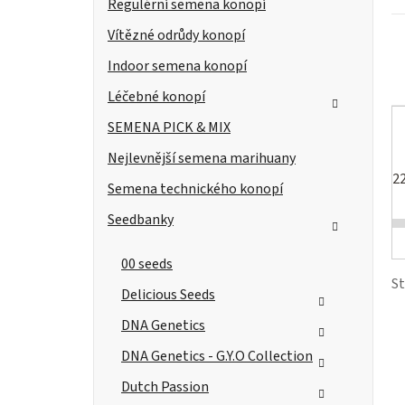
Regulérní semena konopí
i
a
Vítězné odrůdy konopí
e
n
r
Indoor semena konopí
n
Léčebné konopí
í
SEMENA PICK & MIX
Nejlevnější semena marihuany
p
2
Semena technického konopí
a
Seedbanky
n
t
00 seeds
e
S
Delicious Seeds
l
DNA Genetics
DNA Genetics - G.Y.O Collection
Dutch Passion