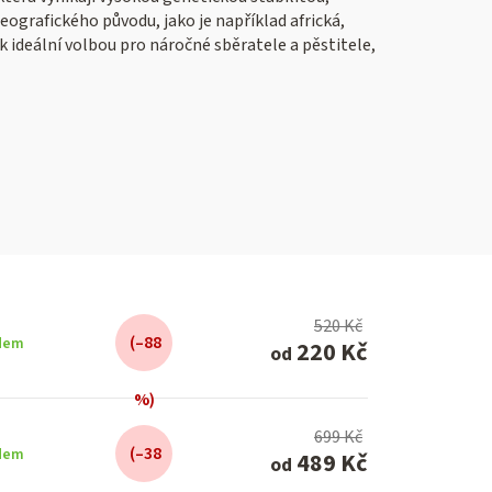
geografického původu, jako je například africká,
 ideální volbou pro náročné sběratele a pěstitele,
520 Kč
(–88
dem
220 Kč
od
%)
699 Kč
(–38
dem
489 Kč
od