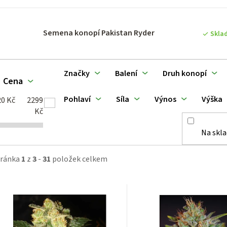
p
Semena konopí Pakistan Ryder
Skla
o
d
Značky
Balení
Druh konopí
Cena
u
Pohlaví
Síla
Výnos
Výška
20
Kč
2299
k
Kč
Na skl
ů
tránka
1
z
3
-
31
položek celkem