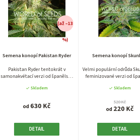
(až –13
%)
Průměrné
Průměrn
hodnocení
hodnocen
Semena konopí Pakistan Ryder
Semena konopí Skun
produktu
produktu
je
je
Pakistan Ryder tentokrát v
Velmi populární odrůda Sku
5,0
5,0
samonakvétací verzi od španělské
feminizované verzi od šp
z
z
semenné banky...
seed banky...
5
5
Skladem
Skladem
hvězdiček.
hvězdiček
520 Kč
630 Kč
od
220 Kč
od
DETAIL
DETAIL