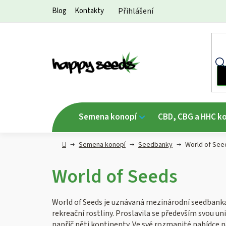
Přejít
Blog
Kontakty
Přihlášení
na
obsah
Semena konopí
CBD, CBG a HHC k
Hlavní
Semena konopí
Seedbanky
World of See
strana
World of Seeds
World of Seeds je uznávaná mezinárodní seedbanka, 
rekreační rostliny. Proslavila se především svou un
napříč pěti kontinenty. Ve své rozmanité nabídce 