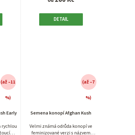
od
DETAIL
(až –11
(až –7
%)
%)
é
Průměrné
í
hodnocení
sh Early
Semena konopí Afghan Kush
produktu
je
a rychlou
Velmi známá odrůda konopí ve
3,1
toucí
feminizované verzi s názvem
z