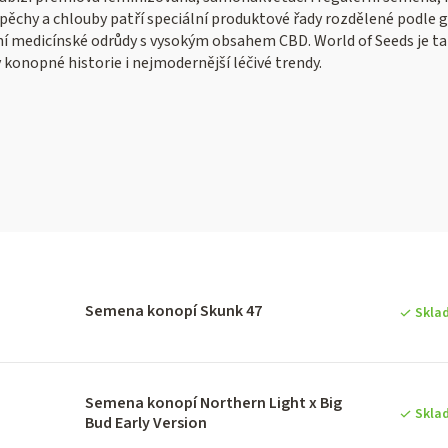
í úspěchy a chlouby patří speciální produktové řady rozdělené podle 
ní medicínské odrůdy s vysokým obsahem CBD. World of Seeds je tak
y konopné historie i nejmodernější léčivé trendy.
V
ý
Semena konopí Skunk 47
Skla
p
Semena konopí Northern Light x Big
Skla
Bud Early Version