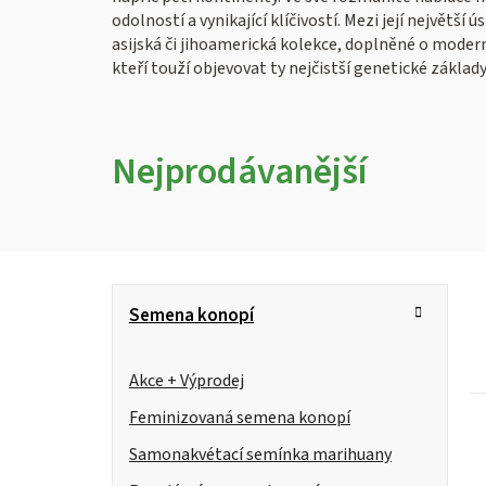
odolností a vynikající klíčivostí. Mezi její největš
asijská či jihoamerická kolekce, doplněné o moder
kteří touží objevovat ty nejčistší genetické základ
Nejprodávanější
P
K
Přeskočit
Semena konopí
kategorie
a
o
t
s
Akce + Výprodej
e
g
Feminizovaná semena konopí
t
i
o
Samonakvétací semínka marihuany
r
s
r