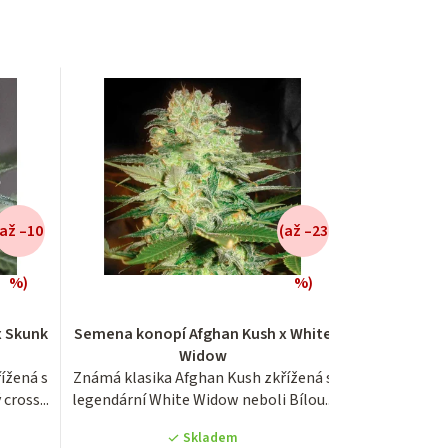
(až –10
(až –23
%)
%)
Průměrné
x Skunk
Semena konopí Afghan Kush x White
hodnocení
Widow
produktu
ížená s
Známá klasika Afghan Kush zkřížená s
je
cross...
legendární White Widow neboli Bílou...
3,4
z
Skladem