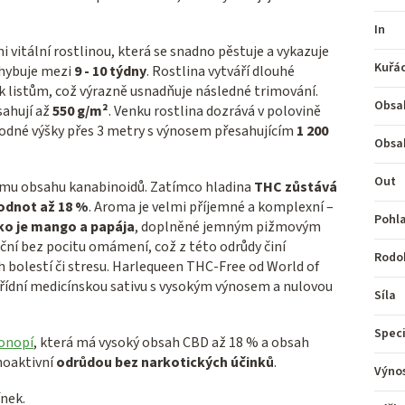
In
 vitální rostlinou, která se snadno pěstuje a vykazuje
Kuřá
ohybuje mezi
9 - 10 týdny
. Rostlina vytváří dlouhé
 k listům, což výrazně usnadňuje následné trimování.
Obsa
sahují až
550 g/m²
. Venku rostlina dozrává v polovině
hodné výšky přes 3 metry s výnosem přesahujícím
1 200
Obsa
Out
kému obsahu kanabinoidů. Zatímco hladina
THC zůstává
odnot až 18 %
. Aroma je velmi příjemné a komplexní –
Pohla
ko je mango a papája
, doplněné jemným pižmovým
ační bez pocitu omámení, což z této odrůdy činí
Rodo
h bolestí či stresu. Harlequeen THC-Free od World of
votřídní medicínskou sativu s vysokým výnosem a nulovou
Síla
Speci
onopí
, která má vysoký obsah CBD až 18 % a obsah
hoaktivní
odrůdou bez narkotických účinků
.
Výno
nek.