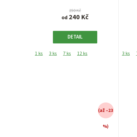
5
hvězdiček.
250 Kč
240 Kč
od
DETAIL
1 ks
3 ks
7 ks
12 ks
3 ks
(až –23
%)