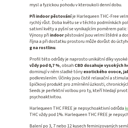
mysl a fyzickou pohodu v kteroukoli denní dobu.
Při indoor pěstování
je Harlequeen THC-Free velmi
rychlý růst. Doba květu se v těchto podmínkách p
sativní květy a pyšní se vynikajícím poměrem palic
Výnosy při
indoor
pěstování jsou velmi štědré a do
října a při dostatku prostoru může dorůst do úcty
g na rostlinu
.
Profil této odrůdy je naprosto unikátní díky vyso
vždy pod 0,7 %
, obsah
CBD dosahuje vysokých h
dominují v něm sladké tóny
exotického ovoce, ja
podkreslením. Účinky jsou čistě relaxační a stimul
špičkový produkt pro zmírnění úzkosti, chronickýc
Seeds je perfektní volbou pro ty, kteří hledají pr
psychoaktivitou.
Harlequeen THC FREE je nepsychoaktivní odrůda
k
THC vždy pod 1%. Harlequeen THC FREE je nepsyc
Balení po 3, 7 nebo 12 kusech feminizovaných semí