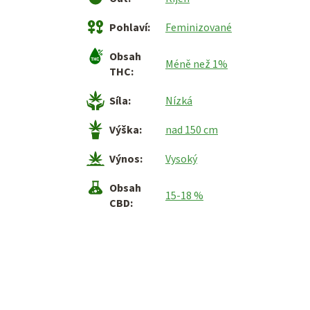
Pohlaví
:
Feminizované
Obsah
Méně než 1%
THC
:
Síla
:
Nízká
Výška
:
nad 150 cm
Výnos
:
Vysoký
Obsah
15-18 %
CBD
: