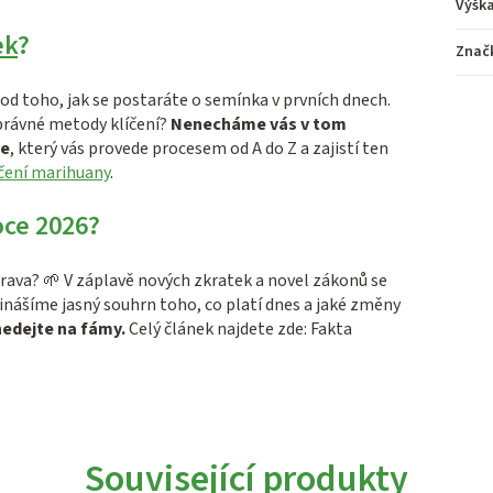
Výšk
ek
?
Znač
í od toho, jak se postaráte o semínka v prvních dnech.
správné metody klíčení?
Nenecháme vás v tom
ce
, který vás provede procesem od A do Z a zajistí ten
íčení marihuany
.
oce 2026?
rava? 🌱 V záplavě nových zkratek a novel zákonů se
řinášíme jasný souhrn toho, co platí dnes a jaké změny
nedejte na fámy.
Celý článek najdete zde: Fakta
Související produkty