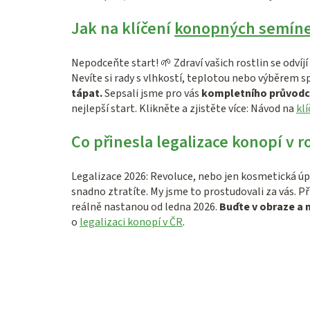
Jak na klíčení
konopných semín
Nepodceňte start! 🌱 Zdraví vašich rostlin se odvíj
Nevíte si rady s vlhkostí, teplotou nebo výběrem 
tápat.
Sepsali jsme pro vás
kompletního průvod
nejlepší start. Klikněte a zjistěte více: Návod na
kl
Co přinesla legalizace konopí v r
Legalizace 2026: Revoluce, nebo jen kosmetická úp
snadno ztratíte. My jsme to prostudovali za vás. P
reálně nastanou od ledna 2026.
Buďte v obraze a 
o
legalizaci konopí v ČR
.