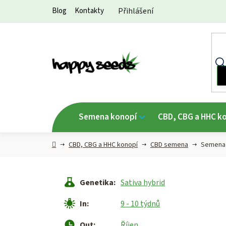
Přejít
Blog
Kontakty
Přihlášení
na
obsah
Semena konopí
CBD, CBG a HHC k
Hlavní
CBD, CBG a HHC konopí
CBD semena
Semena 
strana
Genetika
:
Sativa hybrid
In
:
9 - 10 týdnů
Out
:
Říjen