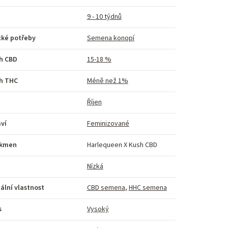
9 - 10 týdnů
cké potřeby
Semena konopí
h CBD
15-18 %
h THC
Méně než 1%
Říjen
ví
Feminizované
kmen
Harlequeen X Kush CBD
Nízká
ální vlastnost
CBD semena
,
HHC semena
s
Vysoký