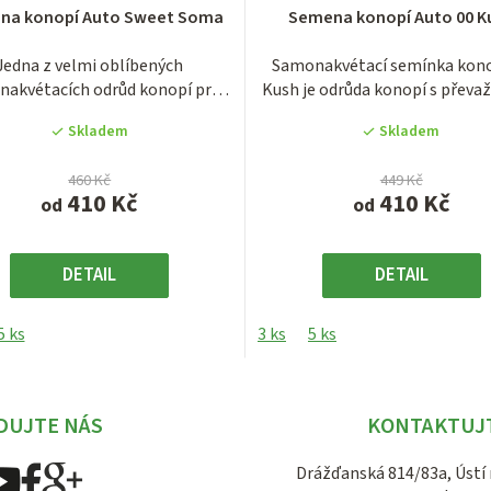
Průměrné
Průměrné
na konopí Auto Sweet Soma
Semena konopí Auto 00 K
hodnocení
hodnocení
produktu
produktu
Jedna z velmi oblíbených
Samonakvétací semínka kono
je
je
akvétacích odrůd konopí pro
Kush je odrůda konopí s převaž
4,1
4,3
indoor, ale i...
indika...
z
z
Skladem
Skladem
5
5
hvězdiček.
hvězdiček.
460 Kč
449 Kč
410 Kč
410 Kč
od
od
DETAIL
DETAIL
5 ks
3 ks
5 ks
DUJTE NÁS
KONTAKTUJ
Drážďanská 814/83a, Ústí