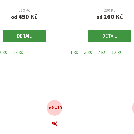
5
5
hvězdiček.
hvězdiček.
510 Kč
280 Kč
490 Kč
260 Kč
od
od
DETAIL
DETAIL
7 ks
12 ks
1 ks
3 ks
7 ks
12 ks
(až –10
%)