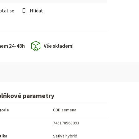
ptat se
Hlídat
hem 24-48h
Vše skladem!
lňkové parametry
gorie
CBD semena
745178563093
tika
Sativa hybrid