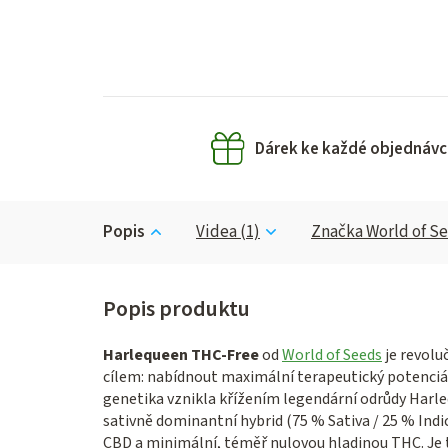
Dárek ke každé objednávc
Popis
Videa (1)
Značka
World of S
Harlequeen THC-Free
od
World of Seeds
je revolu
cílem: nabídnout maximální terapeutický potenciál
genetika vznikla křížením legendární odrůdy Har
sativně dominantní hybrid (75 % Sativa / 25 % Ind
CBD a minimální, téměř nulovou hladinou THC. Je to