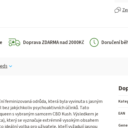
Ze
e
Doprava ZDARMA nad 2000Kč
Doručení bě
eeds
Dop
ční feminizovaná odrůda, která byla vyvinuta s jasným
Kate
 bez jakýchkoliv psychoaktivních účinků. Tato
EAN
lequeen s vybraným samcem CBD Kush. Výsledkem je
ica), který se vyznačuje extrémně vysokým obsahem
Gene
 ideální volba pro uživatele, kteří vyžadují jasnou