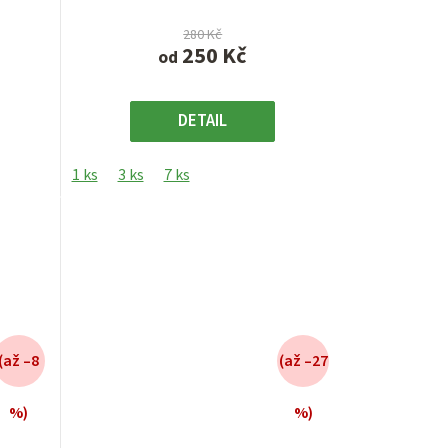
5
hvězdiček.
280 Kč
250 Kč
od
DETAIL
1 ks
3 ks
7 ks
(až –8
(až –27
%)
%)