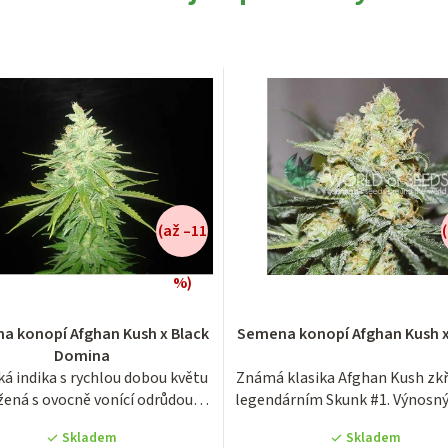
(až –11
%)
Průměrné
Průměrné
a konopí Afghan Kush x Black
Semena konopí Afghan Kush 
hodnocení
hodnocení
Domina
produktu
produktu
ká indika s rychlou dobou květu
Známá klasika Afghan Kush zkř
je
je
žená s ovocně vonící odrůdou
legendárním Skunk #1. Výnosný 
4,1
3,4
Black...
z
z
Skladem
Skladem