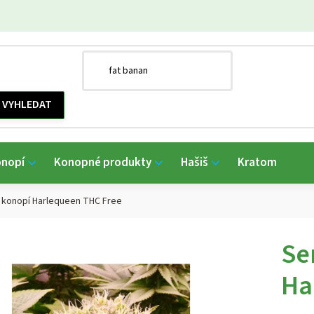
onopí
Konopné produkty
Hašiš
Kratom
konopí Harlequeen THC Free
Se
Ha
Průmě