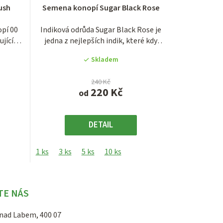
Průměrné
ush
Semena konopí Sugar Black Rose
hodnocení
produktu
pí 00
Indiková odrůda Sugar Black Rose je
je
ujícími
jedna z nejlepších indik, které kdy
4,0
firma...
z
Skladem
5
hvězdiček.
240 Kč
220 Kč
od
DETAIL
1 ks
3 ks
5 ks
10 ks
TE NÁS
 nad Labem, 400 07