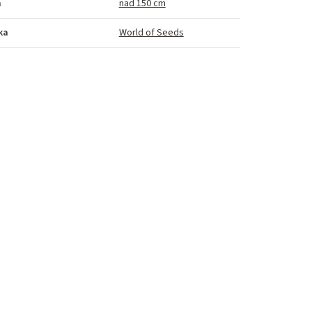
a
nad 150 cm
ka
World of Seeds