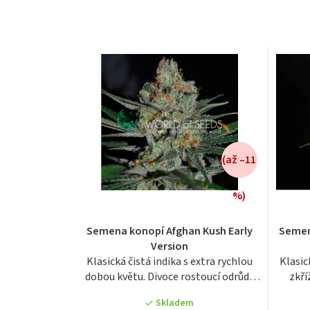
(až –11
%)
Průměrné
Semena konopí Afghan Kush Early
Semen
hodnocení
Version
produktu
Klasická čistá indika s extra rychlou
Klasic
je
dobou květu. Divoce rostoucí odrůda
zkří
3,3
z...
z
Skladem