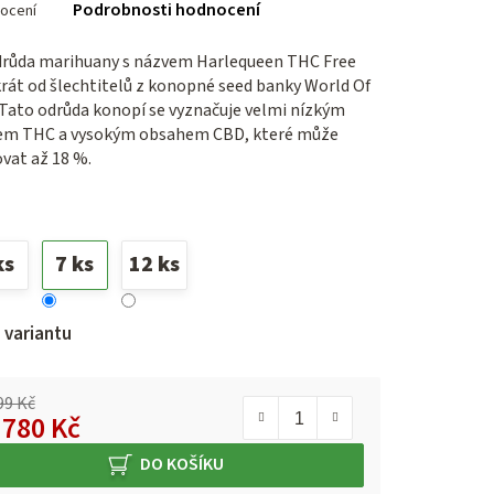
Podrobnosti hodnocení
ocení
ení
tu
růda marihuany s názvem Harlequeen THC Free
rát od šlechtitelů z konopné seed banky World Of
 Tato odrůda konopí se vyznačuje velmi nízkým
m THC a vysokým obsahem CBD, které může
ček.
vat až 18 %.
ks
7 ks
12 ks
 variantu
99 Kč
d
780 Kč
á cena:
DO KOŠÍKU