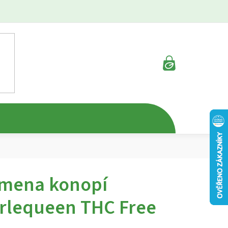
NÁKUPNÍ
KOŠÍK
mena konopí
rlequeen THC Free
rné