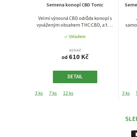
Průměrné
Semena konopí CBD Tonic
Seme
hodnocení
produktu
Velmi výnosná CBD odrůda konopí s
je
vyváženým obsahem THC:CBD, a to v
samon
3,6
poměru 1:2.
z
Skladem
5
hvězdiček.
619 Kč
610 Kč
od
DETAIL
3 ks
7 ks
12 ks
3 ks
SLE