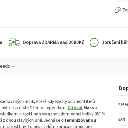
Ze
e
Doprava ZDARMA nad 2000Kč
Doručení bě
Seeds
Dop
ceňovaných indik, které kdy vzešly od šlechtitelů
Kate
o hybrid vznikl křížením legendární
Critical
Mass
a
ýsledkem je rostlina s výraznou dominancí indiky (80 %
EAN
ší z obou slavných linií. Jedná se o
feminizovanou
mičí rostliny. To pěstitelům zaručuje úrodu bez