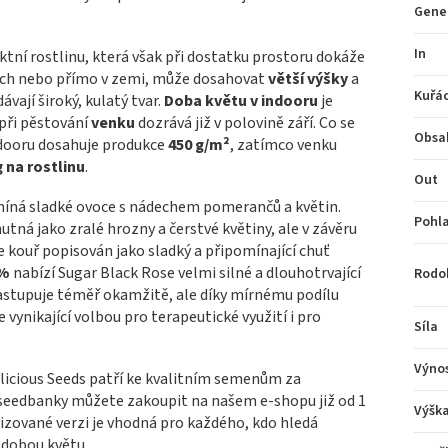
Gene
In
ktní rostlinu, která však při dostatku prostoru dokáže
áčích nebo přímo v zemi, může dosahovat
větší výšky
a
Kuřá
ávají široký, kulatý tvar.
Doba květu v indooru
je
 při pěstování
venku
dozrává již v polovině září. Co se
Obsa
indooru dosahuje produkce
450 g/m²
, zatímco venku
g na rostlinu
.
Out
omíná sladké ovoce s nádechem pomerančů a květin.
Pohla
tná jako zralé hrozny a čerstvé květiny, ale v závěru
e kouř popisován jako sladký a připomínající chuť
 %
nabízí Sugar Black Rose velmi silné a dlouhotrvající
Rodo
 nastupuje téměř okamžitě, ale díky mírnému podílu
 vynikající volbou pro terapeutické využití i pro
Síla
Výno
licious Seeds patří ke kvalitním semenům za
seedbanky můžete zakoupit na našem e-shopu již od 1
Výšk
nizované verzi je vhodná pro každého, kdo hledá
u dobou květu.