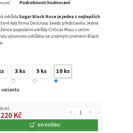
Podrobnosti hodnocení
ocení
ení
tu
vá odrůda
Sugar Black Rose je jedna z nejlepších
 které kdy firma Delicious Seeds představila. Jedná
ížence populární odrůdy Critical Mass s velmi
nou výnosnou odrůdou se známým jménem Black
ček.
a.
ks
3 ks
5 ks
10 ks
 variantu
40 Kč
d
220 Kč
á cena:
DO KOŠÍKU