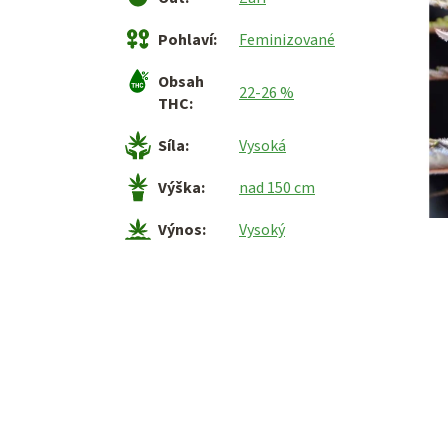
Pohlaví
:
Feminizované
Obsah
22-26 %
THC
:
Síla
:
Vysoká
Výška
:
nad 150 cm
Výnos
:
Vysoký