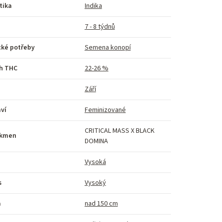
tika
Indika
7 - 8 týdnů
cké potřeby
Semena konopí
h THC
22-26 %
Září
ví
Feminizované
CRITICAL MASS X BLACK
kmen
DOMINA
Vysoká
s
Vysoký
a
nad 150 cm