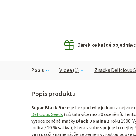
Dárek ke každé objednávc
Popis
Videa (1)
Značka
Delicious 
Sugar Black Rose
je bezpochyby jednou z nejvíce o
Delicious Seeds
(získala více než 30 ocenění). Tent
vysoce ceněné matky
Black Domina
z roku 1998. V
indica / 20 % sativa), která v sobě spojuje to nejlep
verzi
, což znamená, že ze semen vyrostou pouze sa