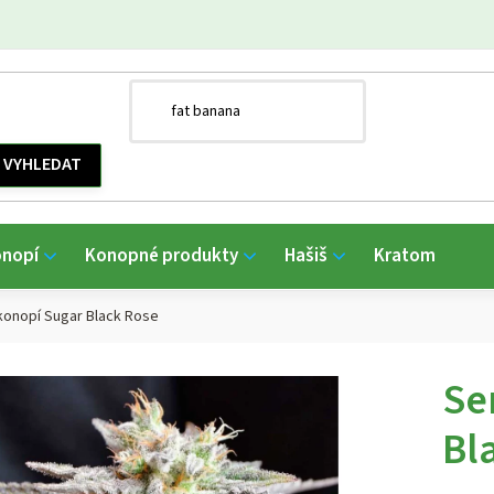
onopí
Konopné produkty
Hašiš
Kratom
onopí Sugar Black Rose
Se
Bl
Průmě