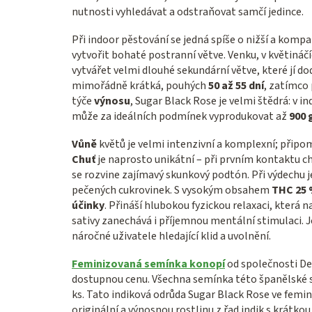
nutnosti vyhledávat a odstraňovat samčí jedince.
Při indoor pěstování se jedná spíše o nižší a kompa
vytvořit bohaté postranní větve. Venku, v květin
vytvářet velmi dlouhé sekundární větve, které jí dod
mimořádně krátká, pouhých
50 až 55 dní
, zatímco
týče
výnosu
, Sugar Black Rose je velmi štědrá: v 
může za ideálních podmínek vyprodukovat až
900 
Vůně
květů je velmi intenzivní a komplexní; přip
Chuť
je naprosto unikátní – při prvním kontaktu chu
se rozvine zajímavý skunkový podtón. Při výdechu j
pečených cukrovinek. S vysokým obsahem
THC 25
účinky
. Přináší hlubokou fyzickou relaxaci, která
sativy zanechává i příjemnou mentální stimulaci. Je
náročné uživatele hledající klid a uvolnění.
Feminizovaná semínka konopí
od společnosti De
dostupnou cenu. Všechna semínka této španělské 
ks. Tato indiková odrůda Sugar Black Rose ve femi
originální a výnosnou rostlinu z řad indik s krátko