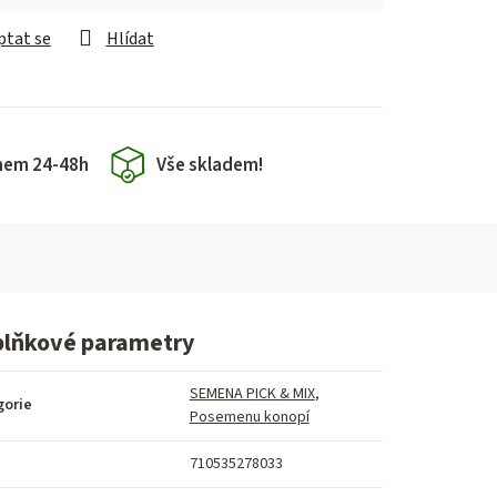
ptat se
Hlídat
hem 24-48h
Vše skladem!
lňkové parametry
SEMENA PICK & MIX
,
gorie
Posemenu konopí
710535278033