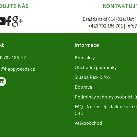
DUJTE NÁS
KONTAKTUJ
Drážďanská 814/83a, Ústí
+420 702 186 701 |
info
kt
Informace
0 702 186 701
Kontakty
Obchodní podmínky
o
@
happyseeds.cz
Služba Pick & Mix
Doprava
Podmínky ochrany osobních ú
FAQ - Nejčastěji kladené otáz
CBD
Velkoobchod