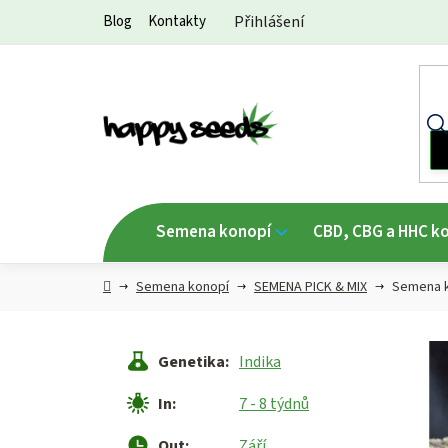
Přejít
Blog
Kontakty
Přihlášení
na
obsah
Semena konopí
CBD, CBG a HHC k
Hlavní
Semena konopí
SEMENA PICK & MIX
Semena k
strana
Genetika
:
Indika
In
:
7 - 8 týdnů
Out
:
Září