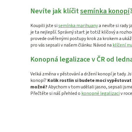
Nevíte jak klíčit
semínka konopí
Koupili jste si
semínka marihuany
a nevíte si rady 
je ta nejlepší. Správný start je totiž klíčový a rozh
provede ověřenými postupy krok za krokem a ukáže
pro vás sepsali v našem článku: Návod na
klíčení m
Konopná legalizace v ČR od ledn
Velká změna v pěstování a držení konopí je tady. Js
konopí?
Kolik rostlin si budete moci vypěstova
možné?
Abychom v tom udělali jasno, sepsali jsme
Přečtěte si náš přehled o
konopné legalizaci
v roce