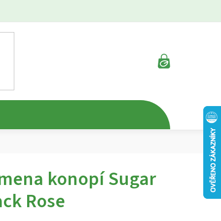
NÁKUPNÍ
KOŠÍK
mena konopí Sugar
ack Rose
rné