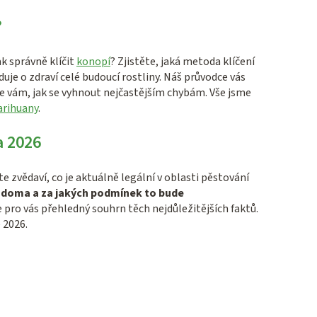
?
jak správně klíčit
konopí
? Zjistěte, jaká metoda klíčení
oduje o zdraví celé budoucí rostliny. Náš průvodce vás
 vám, jak se vyhnout nejčastějším chybám. Vše jsme
arihuany
.
a 2026
te zvědaví, co je aktuálně legální v oblasti pěstování
t doma a za jakých podmínek to bude
 pro vás přehledný souhrn těch nejdůležitějších faktů.
 2026.