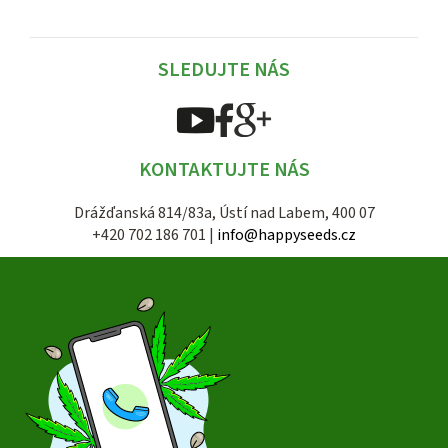
SLEDUJTE NÁS
KONTAKTUJTE NÁS
Drážďanská 814/83a, Ústí nad Labem, 400 07
+420 702 186 701 |
info@happyseeds.cz
Z
á
p
a
t
í