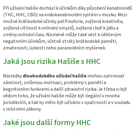
Při užívání hašiše dochází k účinkům díky působení kanabinoidů
(THC, HHC, CBD) na endokanabinoidní systém v mozku. Mezi
možné krátkodobé účinky patří euforie, zvýšená kreativita,
zvýšená citlivost k vnímání smyslů, zvýšená chuť k jídlu a
změny vnímání času. Nicméně může také vést k některým
negativním účinkům, včetně ztráty krátkodobé paměti,
zmatenosti, úzkosti nebo paranoidních myšlenek.
Jaká jsou rizika Hašiše s HHC
Následky
dlouhodobého užívání hašiše
mohou zahrnovat
závislost, sníženou motivaci, problémy s pamětí a
kognitivními funkcemi a další zdravotní rizika. Je třeba si být
vědom toho, že užívání hašiše může být ilegální v mnoha
jurisdikcích, a tak by mělo být užíváno s opatrností a v souladu
s místními zákony.
Jaké jsou další formy HHC