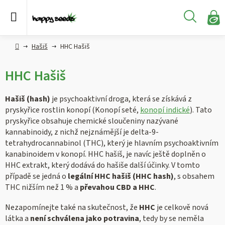
Přejít
na
Hledat
obsah
N
KO
Semena
Hlavní
Hašiš
HHC Hašiš
konopí
strana
HHC Hašiš
CBD,
CBG a
HHC
Hašiš (hash)
je psychoaktivní droga, která se získává z
konopí
pryskyřice rostlin konopí (Konopí seté,
konopí indické
). Tato
pryskyřice obsahuje chemické sloučeniny nazývané
Konopné
kannabinoidy, z nichž nejznámější je delta-9-
produkty
tetrahydrocannabinol (THC), který je hlavním psychoaktivním
kanabinoidem v konopí. HHC hašiš, je navíc ještě doplněn o
HHC extrakt, který dodává do hašiše další účinky. V tomto
Hašiš
případě se jedná o
legální HHC hašiš (HHC hash)
, s obsahem
THC nižším než 1 % a
převahou CBD a HHC
.
Kratom
Nezapomínejte také na skutečnost, že
HHC
je celkově nová
látka a
není schválena jako potravina
, tedy by se neměla