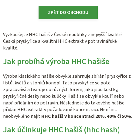
ZPĚT DO OBCHODU
Vyzkoušejte HHC hašiš z České republiky v nejvyšší kvalitě.
Česká pryskyřice a kvalitní HHC extrakt v potravinářské
kvalitě.
Jak probíhá výroba HHC hašiše
Výroba klasického hašiše obvykle zahrnuje sbírání pryskyřice z
listů, květů a stonků konopí. Tato pryskyřice se poté
zpracovává a tvaruje do různých forem, jako jsou kostky,
pryskyřičné desky nebo kuličky. Hašiš se obvykle kouří nebo
např. přidáním do potravin. Následně je do takového hašiše
přidán HHC extrakt v požadované koncentraci. Není nic
neobvyklého najít
HHC hašiš v koncentraci 20%. 40% či 50%
.
Jak účinkuje HHC hašiš (hhc hash)