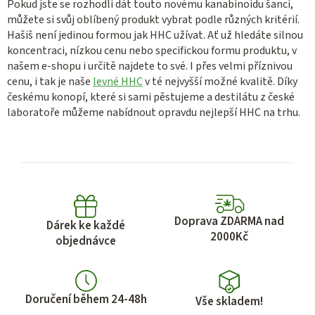
Pokud jste se rozhodli dát touto novému kanabinoidu šanci,
můžete si svůj oblíbený produkt vybrat podle různých kritérií.
Hašiš není jedinou formou jak HHC užívat. Ať už hledáte silnou
koncentraci, nízkou cenu nebo specifickou formu produktu, v
našem e-shopu i určitě najdete to své. I přes velmi příznivou
cenu, i tak je naše
levné HHC
v té nejvyšší možné kvalitě. Díky
českému konopí, které si sami pěstujeme a destilátu z české
laboratoře můžeme nabídnout opravdu nejlepší HHC na trhu.
Doprava ZDARMA nad
Dárek ke každé
2000Kč
objednávce
Doručení během 24-48h
Vše skladem!