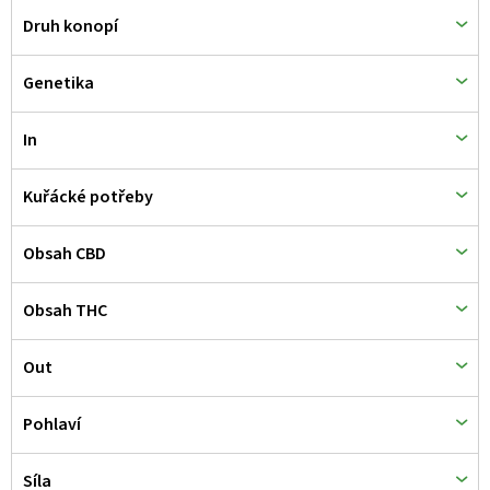
k
Druh konopí
t
ů
Genetika
In
Kuřácké potřeby
Obsah CBD
Obsah THC
Out
Pohlaví
Síla