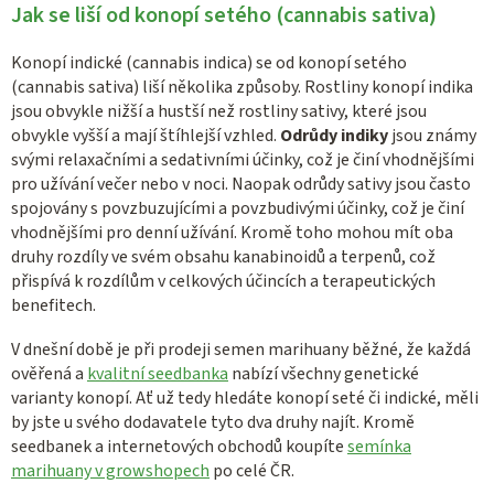
Jak se liší od konopí setého (cannabis sativa)
Konopí indické (cannabis indica) se od konopí setého
(cannabis sativa) liší několika způsoby. Rostliny konopí indika
jsou obvykle nižší a hustší než rostliny sativy, které jsou
obvykle vyšší a mají štíhlejší vzhled.
Odrůdy indiky
jsou známy
svými relaxačními a sedativními účinky, což je činí vhodnějšími
pro užívání večer nebo v noci. Naopak odrůdy sativy jsou často
spojovány s povzbuzujícími a povzbudivými účinky, což je činí
vhodnějšími pro denní užívání. Kromě toho mohou mít oba
druhy rozdíly ve svém obsahu kanabinoidů a terpenů, což
přispívá k rozdílům v celkových účincích a terapeutických
benefitech.
V dnešní době je při prodeji semen marihuany běžné, že každá
ověřená a
kvalitní seedbanka
nabízí všechny genetické
varianty konopí. Ať už tedy hledáte konopí seté či indické, měli
by jste u svého dodavatele tyto dva druhy najít. Kromě
seedbanek a internetových obchodů koupíte
semínka
marihuany v growshopech
po celé ČR.