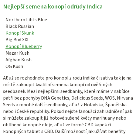
Nejlepší semena konopí odrůdy Indica
Northern Lihts Blue
Black Russian
Konopí Skunk
Big Bud XXL
Konopí Blueberry
Mazar Kush
Afghan Kush
OG Kush
Ať už se rozhodnete pro konopí z rodu indika či sativa tak je na
místě zakoupit kvalitní semena konopí od ověřených
seedbanek. Mezi nejlepšími seedbanky, které máme v nabídce
patří bez pochyby DNA Genetics, Delicious Seeds, WOS, Nirvana
Seeds a mnohé další seedbanky, ať už z Holadska, Španělska
nebo i České republiky. Pokud nejste fanoušci zahradničení pak
si můžete zakoupit již hotové sušené květy marihuany nebo
oblíbené konopné oleje, ať už ve formě CBD kapek či
konopných tablet s CBD. Další možností jak užívat benefity