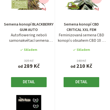
p
r
%)
%)
o
Průměrné
Průměrné
hodnocení
hodnocení
d
Semena konopí BLACKBERRY
Semena konopí CBD
produktu
produktu
u
GUM AUTO
CRITICAL XXL FEM
je
je
Autoflowering neboli
Feminizovaná semena CBD
4,0
3,8
k
samonakvétací semena
konopí s obsahem CBD 10 %
z
z
t
konopí odrůdy Blackberry
a THC okolo 0,5 %.
5
5
Skladem
Skladem
Gum Auto.
ů
hvězdiček.
hvězdiček.
325 Kč
240 Kč
289 Kč
210 Kč
od
od
DETAIL
DETAIL