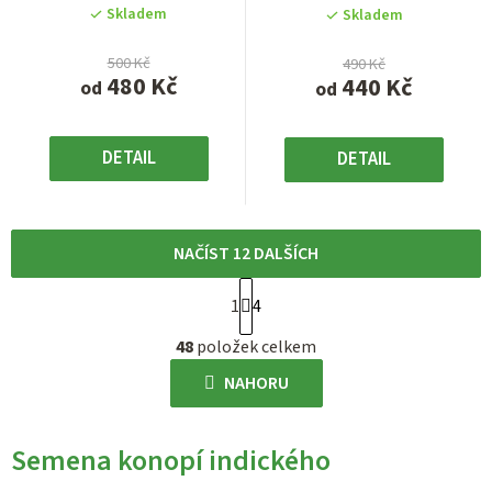
5
Skladem
Skladem
hvězdiček.
hvězdiček.
500 Kč
490 Kč
480 Kč
440 Kč
od
od
DETAIL
DETAIL
NAČÍST 12 DALŠÍCH
S
1
4
t
O
r
48
položek celkem
v
á
l
NAHORU
n
á
k
d
o
Semena konopí indického
a
v
c