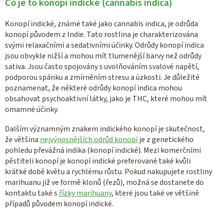
Co je to konopí indické (cannabis indica)
Konopí indické, známé také jako cannabis indica, je odrůda
konopí původem z Indie. Tato rostlina je charakterizována
svými relaxačními a sedativními účinky. Odrůdy konopí indica
jsou obvykle nižší a mohou mít tlumenější barvy než odrůdy
sativa. Jsou často spojovány s uvolňováním svalové napětí,
podporou spánku a zmírněním stresu a úzkosti. Je důležité
poznamenat, že některé odrůdy konopí indica mohou
obsahovat psychoaktivní látky, jako je THC, které mohou mít
omamné účinky.
Dalším významným znakem indického konopí je skutečnost,
že většina
nejvýnosnějších odrůd konopí
je z genetického
pohledu převážná indika (konopí indické). Mezi komerčními
pěstiteli konopí je konopí indické preferované také kvůli
krátké době květu a rychlému růstu. Pokud nakupujete rostliny
marihuanu již ve formě klonů (řezů), možná se dostanete do
kontaktu také s
řízky marihuany
, které jsou také ve většině
případů původem konopí indické.