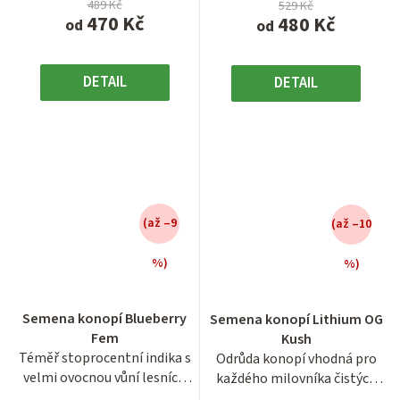
489 Kč
529 Kč
470 Kč
480 Kč
od
od
DETAIL
DETAIL
(až –9
(až –10
%)
%)
Průměrné
Průměrné
hodnocení
hodnocení
Semena konopí Blueberry
Semena konopí Lithium OG
produktu
produktu
Fem
Kush
je
je
Téměř stoprocentní indika s
Odrůda konopí vhodná pro
3,9
4,2
velmi ovocnou vůní lesních
každého milovníka čistých
z
z
plodů. Rychle kvetoucí...
indik. Očekávejte tvrdé...
5