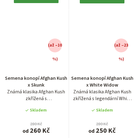
(až –10
(až –23
%)
%)
Průměrné
Průměrné
hodnocení
hodnocení
Semena konopí Afghan Kush
Semena konopí Afghan Kush
produktu
produktu
x Skunk
x White Widow
je
je
Známá klasika Afghan Kush
Známá klasika Afghan Kush
3,4
3,4
zkřížená s
zkřížená s legendární White
z
z
legendárním Skunk #1.
Widow neboli Bílou...
5
5
Skladem
Skladem
Výnosný cross...
hvězdiček.
hvězdiček.
280 Kč
280 Kč
260 Kč
250 Kč
od
od