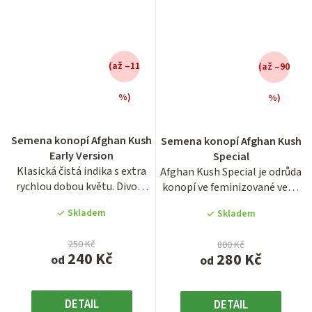
(až –11
(až –90
%)
%)
Průměrné
Průměrné
hodnocení
hodnocení
Semena konopí Afghan Kush
Semena konopí Afghan Kush
produktu
produktu
Early Version
Special
je
je
Klasická čistá indika s extra
Afghan Kush Special je odrůda
3,3
3,9
rychlou dobou květu. Divoce
konopí ve feminizované verzi
z
z
rostoucí odrůda z...
v balení po 1, 3,...
5
5
Skladem
Skladem
hvězdiček.
hvězdiček.
250 Kč
800 Kč
240 Kč
280 Kč
od
od
DETAIL
DETAIL