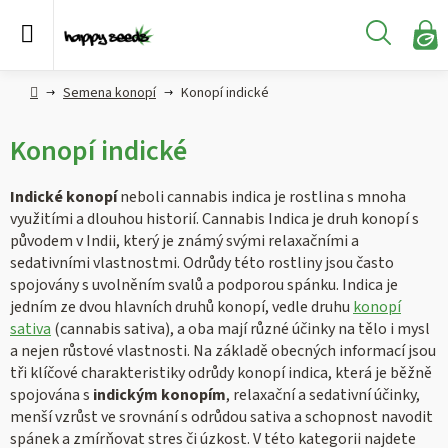
Přejít
na
Hledat
obsah
N
KO
Semena
Hlavní
Semena konopí
Konopí indické
konopí
strana
Konopí indické
CBD,
CBG a
HHC
Indické konopí
neboli cannabis indica je rostlina s mnoha
konopí
využitími a dlouhou historií. Cannabis Indica je druh konopí s
původem v Indii, který je známý svými relaxačními a
Konopné
sedativními vlastnostmi. Odrůdy této rostliny jsou často
produkty
spojovány s uvolněním svalů a podporou spánku. Indica je
jedním ze dvou hlavních druhů konopí, vedle druhu
konopí
sativa
(cannabis sativa), a oba mají různé účinky na tělo i mysl
Hašiš
a nejen růstové vlastnosti. Na základě obecných informací jsou
tři klíčové charakteristiky odrůdy konopí indica, která je běžně
Kratom
spojována s
indickým konopím
, relaxační a sedativní účinky,
menší vzrůst ve srovnání s odrůdou sativa a schopnost navodit
spánek a zmírňovat stres či úzkost. V této kategorii najdete