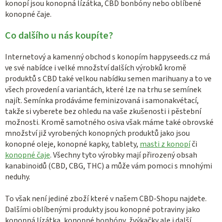
konopí jsou konopná lízátka, CBD bonbóny nebo oblíbené
konopné čaje.
Co dalšího u nás koupíte?
Internetový a kamenný obchod s konopím happyseeds.cz má
ve své nabídce i velké množství dalších výrobků kromě
produktů s CBD také velkou nabídku semen marihuany a to ve
všech provedení a variantách, které lze na trhu se semínek
najít. Semínka prodáváme feminizovaná i samonakvétací,
takže si vyberete bez ohledu na vaše zkušenosti i pěstební
možnosti. Kromě samotného osiva však máme také obrovské
množství již vyrobených konopných produktů jako jsou
konopné oleje, konopné kapky, tablety,
masti z konopí
či
konopné čaje
. Všechny tyto výrobky mají přirozený obsah
kanabinoidů (CBD, CBG, THC) a může vám pomoci s mnohými
neduhy.
To však není jediné zboží které v našem CBD-Shopu najdete.
Dalšími oblíbenými produkty jsou konopné potraviny jako
konopná lízátka, konopné bonbóny, žvýkačky ale i další