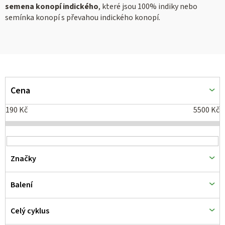
semena konopí indického
, které jsou 100% indiky nebo
semínka konopí s převahou indického konopí.
V
ý
Cena
p
190
Kč
5500
Kč
i
s
p
Značky
r
o
Balení
d
Celý cyklus
u