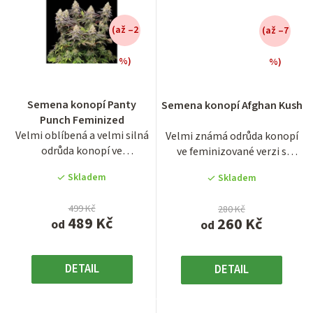
(až –2
(až –7
%)
%)
Průměrné
Průměrné
hodnocení
hodnocení
Semena konopí Panty
Semena konopí Afghan Kush
produktu
produktu
Punch Feminized
je
je
Velmi oblíbená a velmi silná
Velmi známá odrůda konopí
3,6
3,1
odrůda konopí ve
ve feminizované verzi s
z
z
feminizované verzi Panty
názvem Afghan Kush...
5
5
Skladem
Skladem
Punch...
hvězdiček.
hvězdiček.
499 Kč
280 Kč
489 Kč
260 Kč
od
od
DETAIL
DETAIL