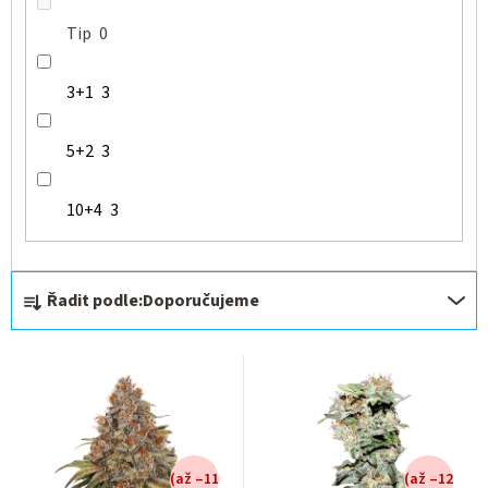
Tip
0
3+1
3
5+2
3
10+4
3
Ř
Řadit podle:
Doporučujeme
a
z
e
n
í
(až –11
(až –12