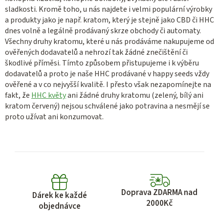
sladkosti. Kromě toho, u nás najdete i velmi populární výrobky
a produkty jako je např. kratom, který je stejně jako CBD či HHC
dnes volně a legálně prodávaný skrze obchody či automaty.
Všechny druhy kratomu, které u nás prodáváme nakupujeme od
ověřených dodavatelů a nehrozí tak žádné znečištění či
škodlivé příměsi. Tímto způsobem přistupujeme i k výběru
dodavatelů a proto je naše HHC prodávané v happy seeds vždy
ověřené a v co nejvyšší kvalitě. I přesto však nezapomínejte na
fakt, že
HHC květy
ani žádné druhy kratomu (zelený, bílý ani
kratom červený) nejsou schválené jako potravina a nesmějí se
proto užívat ani konzumovat.
Doprava ZDARMA nad
Dárek ke každé
2000Kč
objednávce