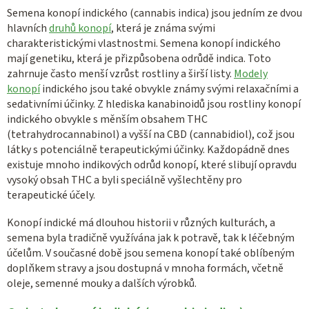
á
í
Semena konopí indického (cannabis indica) jsou jedním ze dvou
n
p
hlavních
druhů konopí
, která je známa svými
í
charakteristickými vlastnostmi. Semena konopí indického
r
mají genetiku, která je přizpůsobena odrůdě indica. Toto
v
zahrnuje často menší vzrůst rostliny a širší listy.
Modely
k
konopí
indického jsou také obvykle známy svými relaxačními a
y
sedativními účinky. Z hlediska kanabinoidů jsou rostliny konopí
v
indického obvykle s měnším obsahem THC
ý
(tetrahydrocannabinol) a vyšší na CBD (cannabidiol), což jsou
p
látky s potenciálně terapeutickými účinky. Každopádně dnes
i
existuje mnoho indikových odrůd konopí, které slibují opravdu
s
vysoký obsah THC a byli speciálně vyšlechtěny pro
u
terapeutické účely.
Konopí indické má dlouhou historii v různých kulturách, a
semena byla tradičně využívána jak k potravě, tak k léčebným
účelům. V současné době jsou semena konopí také oblíbeným
doplňkem stravy a jsou dostupná v mnoha formách, včetně
oleje, semenné mouky a dalších výrobků.