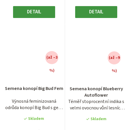
DETAIL
DETAIL
(až –3
(až –9
%)
%)
Průměrné
Průměrné
hodnocení
hodnocení
Semena konopí Big Bud Fem
Semena konopí Blueberry
produktu
produktu
Autoflower
je
je
Výnosná feminizovaná
Téměř stoprocentní indika s
3,1
4,5
odrůda konopí Big Bud s geny
velmi ovocnou vůní lesních
z
z
Afghani, Skunk a Old School...
plodů. Rychle kvetoucí...
5
5
Skladem
Skladem
hvězdiček.
hvězdiček.