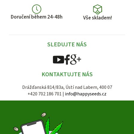
Doručení během 24-48h
Vše skladem!
SLEDUJTE NÁS
KONTAKTUJTE NÁS
Drážďanská 814/83a, Ústí nad Labem, 400 07
+420 702 186 701 |
info@happyseeds.cz
Z
á
p
a