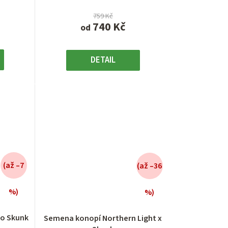
759 Kč
740 Kč
od
DETAIL
(až –7
(až –36
%)
%)
é
Průměrné
í
hodnocení
o Skunk
Semena konopí Northern Light x
produktu