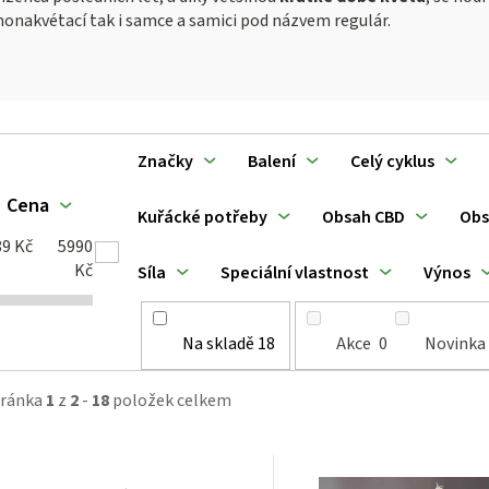
monakvétací tak i samce a samici pod názvem regulár.
V
Značky
Balení
Celý cyklus
ý
Cena
Kuřácké potřeby
Obsah CBD
Obs
p
89
Kč
5990
Kč
Síla
Speciální vlastnost
Výnos
Na skladě
18
Akce
0
Novinka
p
tránka
1
z
2
-
18
položek celkem
o