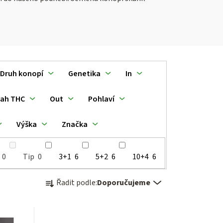
Druh konopí
Genetika
In
ah THC
Out
Pohlaví
Výška
Značka
0
Tip
0
3+1
6
5+2
6
10+4
6
Ř
Řadit podle:
Doporučujeme
a
z