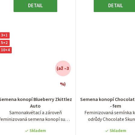
DETAIL
DETAIL
3+1
5+2
10+4
(až –3
%)
Průměrné
Průměrn
hodnocení
hodnocen
Semena konopí Blueberry Zkittlez
Semena konopí Chocolat
produktu
produktu
Auto
- fem
je
je
Samonakvétací a zároveň
Feminizovaná semínka 
3,8
3,8
feminizovaná semena konopí super
odrůdy Chocolate Skun
z
z
ovocné odrůdy...
španělské seedbanky 0
5
5
Skladem
Skladem
hvězdiček.
hvězdiček