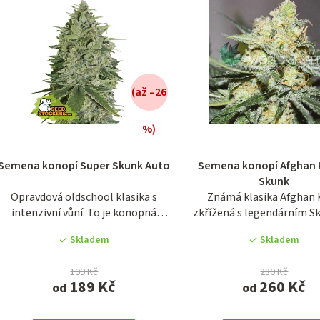
d
u
k
(až –26
ů
%)
Průměrné
Průměrn
hodnocení
hodnocen
Semena konopí Super Skunk Auto
Semena konopí Afghan 
produktu
produktu
Skunk
je
je
Opravdová oldschool klasika s
Známá klasika Afghan 
3,7
3,4
intenzivní vůní. To je konopná
zkřížená s legendárním Sk
z
z
odrůda Super...
Výnosný cross...
5
5
Skladem
Skladem
hvězdiček.
hvězdiček
199 Kč
280 Kč
189 Kč
260 Kč
od
od