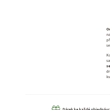
O
na
př
se
Ko
sa
s
dr
kv
Dárek ke každé objednávc