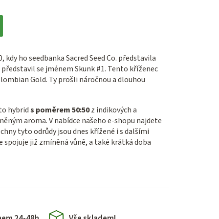
0, kdy ho seedbanka Sacred Seed Co. představila
 představil se jménem Skunk #1. Tento kříženec
olombian Gold. Ty prošli náročnou a dlouhou
to hybrid
s poměrem 50:50
z indikových a
ořeněným aroma. V nabídce našeho e-shopu najdete
chny tyto odrůdy jsou dnes křížené i s dalšími
e spojuje již zmíněná vůně, a také krátká doba
hem 24-48h
Vše skladem!