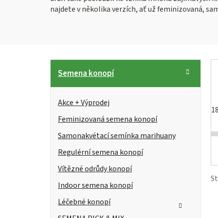
najdete v několika verzích, ať už feminizovaná, sa
P
K
Přeskočit
Semena konopí
kategorie
a
o
t
s
Akce + Výprodej
e
1
g
Feminizovaná semena konopí
t
i
o
Samonakvétací semínka marihuany
r
s
r
Regulérní semena konopí
i
a
Vítězné odrůdy konopí
e
n
r
S
Indoor semena konopí
n
Léčebné konopí