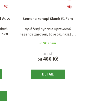
%)
%)
é
Průměrné
í
hodnocení
1 Auto
Semena konopí Skunk #1 Fem
produktu
je
vdová
Vyvážený hybrid a opravdová
4,0
kunk #1
legenda zároveň, to je Skunk #1 ve
z
feminizované...
5
Skladem
.
hvězdiček.
489 Kč
480 Kč
od
DETAIL