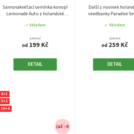
je
je
Samonakvétací semínka konopí
Další z novinek holan
4,1
4,0
Lemonade Auto z holandské
seedbanky Paradise Se
z
z
seedbanky Paradise...
Kombinace dvou nejlepší
5
5
Skladem
Skladem
hvězdiček.
hvězdiček
249 Kč
280 Kč
199 Kč
259 Kč
od
od
DETAIL
DETAIL
3+1
5+2
10+4
(až –9