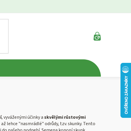
NÁKUPNÍ
KOŠÍK
í
, vyváženými účinky a
skvělými růstovými
é až lehce "nasmrádlé" odrůdy, tzv. skunky. Tento
í i do našeho podnebí. Semena konopí skunk