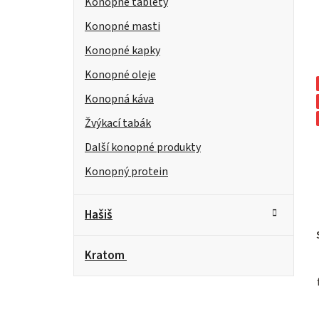
Konopné tablety
Konopné masti
Konopné kapky
Konopné oleje
Konopná káva
Žvýkací tabák
Další konopné produkty
Konopný protein
Hašiš
Kratom