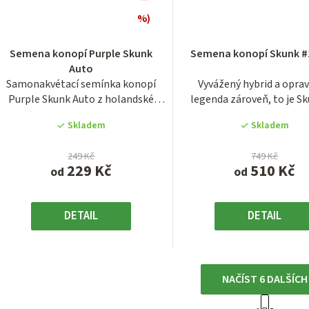
%)
Průměrné
Průměrn
hodnocení
hodnocen
Semena konopí Purple Skunk
Semena konopí Skunk #
produktu
produktu
Auto
je
je
Samonakvétací semínka konopí
Vyvážený hybrid a opra
4,0
4,1
Purple Skunk Auto z holandské
legenda zároveň, to je S
z
z
seedbanky...
Auto v...
5
5
Skladem
Skladem
hvězdiček.
hvězdiček
249 Kč
749 Kč
229 Kč
510 Kč
od
od
DETAIL
DETAIL
NAČÍST 6 DALŠÍCH
S