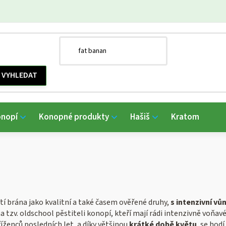
onopí
Konopné produkty
Hašiš
Kratom
etí brána jako kvalitní a také časem ověřené druhy,
s intenzivní vůn
 tzv. oldschool pěstiteli konopí, kteří mají rádi intenzivně voňav
íženců posledních let, a díky většinou
krátké době květu
, se hod