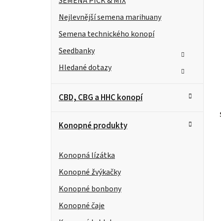
í
SEMENA PICK & MIX
Nejlevnější semena marihuany
p
Semena technického konopí
a
Seedbanky
n
t
Hledané dotazy
e
CBD, CBG a HHC konopí
l
Konopné produkty
Konopná lízátka
Konopné žvýkačky
Konopné bonbony
Konopné čaje