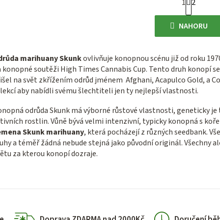
1
2
O
t
r
v
NAHORU
á
l
n
á
k
drůda marihuany Skunk
ovlivňuje konopnou scénu již od roku 197
d
o
 konopné soutěži High Times Cannabis Cup. Tento druh konopí se
a
v
išel na svět zkřížením odrůd jménem Afghani, Acapulco Gold, a C
c
á
lekcí aby nabídli svému šlechtiteli jen ty nejlepší vlastnosti.
n
í
nopná odrůda Skunk má výborné růstové vlastnosti, geneticky je 
í
p
tivních rostlin. Vůně bývá velmi intenzivní, typicky konopná s k
r
emena Skunk marihuany
, která pocházejí z různých seedbank. Vše
v
uhy a téměř žádná nebude stejná jako původní originál. Všechny al
ětu za kterou konopí dozraje.
k
y
v
ý
p
e
Doprava ZDARMA nad 2000Kč
Doručení bě