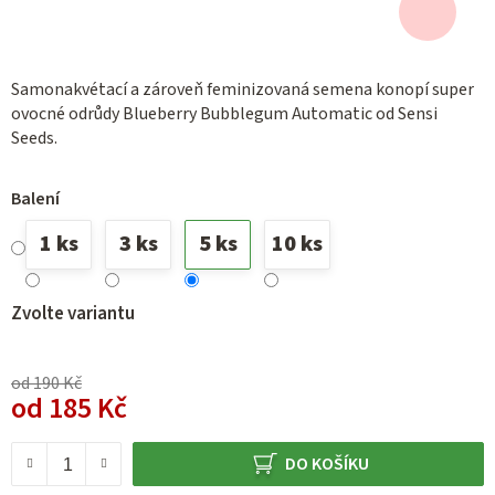
Samonakvétací a zároveň feminizovaná semena konopí super
ovocné odrůdy Blueberry Bubblegum Automatic od Sensi
Seeds.
Balení
1 ks
3 ks
5 ks
10 ks
Zvolte variantu
od 190 Kč
od
185 Kč
Měrná cena:
DO KOŠÍKU