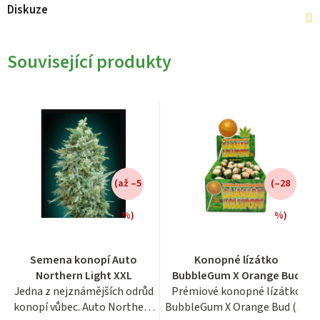
Diskuze
Související produkty
(až –5
(–28
%)
%)
Průměrné
Semena konopí Auto
Konopné lízátko
hodnocení
Northern Light XXL
BubbleGum X Orange Bud
produktu
Jedna z nejznámějších odrůd
Prémiové konopné lízátko
je
konopí vůbec. Auto Northern
BubbleGum X Orange Bud (17
3,9