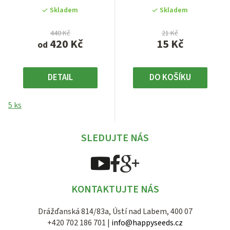
Light XXL jsou...
g) s výtažkem z pravého...
z
Skladem
Skladem
5
hvězdiček.
440 Kč
21 Kč
420 Kč
15 Kč
od
DETAIL
DO KOŠÍKU
5 ks
SLEDUJTE NÁS
KONTAKTUJTE NÁS
Drážďanská 814/83a, Ústí nad Labem, 400 07
+420 702 186 701 |
info@happyseeds.cz