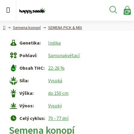
Přejít
na
Hledat
obsah
N
KO
Semena
Hlavní
Semena konopí
SEMENA PICK & MIX
konopí
strana
Genetika
:
Indika
CBD,
CBG a
Pohlaví
:
Samonakvétací
HHC
konopí
Obsah THC
:
22-26 %
Konopné
Síla
:
Vysoká
produkty
Výška
:
do 150 cm
Hašiš
Výnos
:
Vysoký
Kratom
Celý cyklus
:
70 - 77 dní
Semena konopí