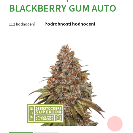
BLACKBERRY GUM AUTO
Průměrné
Podrobnosti hodnocení
112 hodnocení
hodnocení
produktu
je
4,0
z 5
hvězdiček.