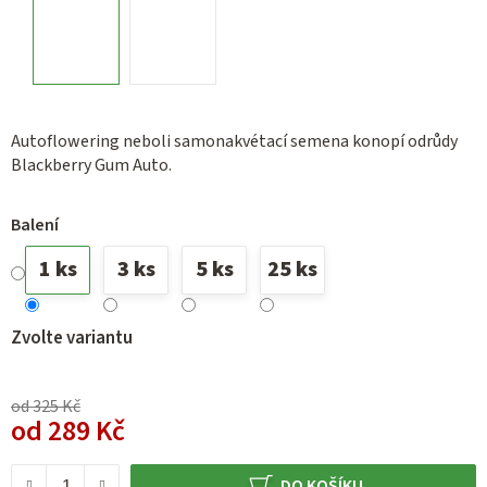
Autoflowering neboli samonakvétací semena konopí odrůdy
Blackberry Gum Auto.
Balení
1 ks
3 ks
5 ks
25 ks
Zvolte variantu
od 325 Kč
od
289 Kč
Měrná cena:
DO KOŠÍKU