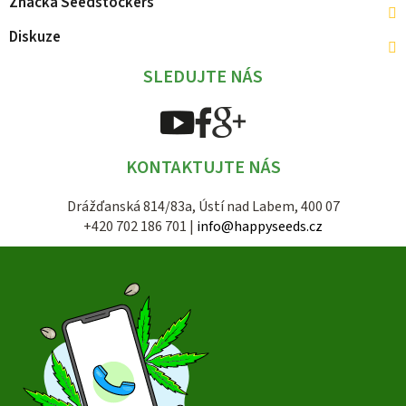
Značka
Seedstockers
Diskuze
SLEDUJTE NÁS
KONTAKTUJTE NÁS
Drážďanská 814/83a, Ústí nad Labem, 400 07
+420 702 186 701 |
info@happyseeds.cz
Z
á
p
a
t
í