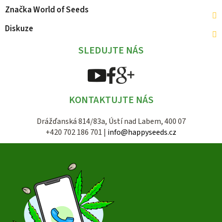
Značka
World of Seeds
Diskuze
SLEDUJTE NÁS
KONTAKTUJTE NÁS
Drážďanská 814/83a, Ústí nad Labem, 400 07
+420 702 186 701 |
info@happyseeds.cz
Z
á
p
a
t