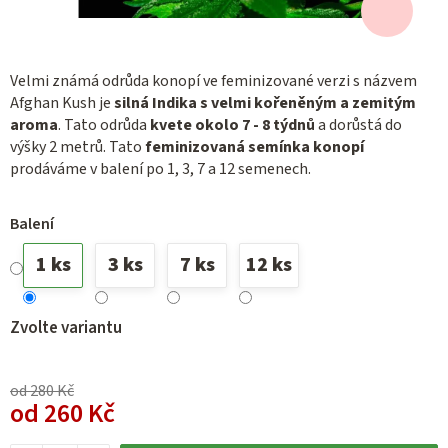
Velmi známá odrůda konopí ve feminizované verzi s názvem
Afghan Kush je
silná Indika s velmi kořeněným a zemitým
aroma
. Tato odrůda
kvete okolo 7 - 8 týdnů
a dorůstá do
výšky 2 metrů. Tato
feminizovaná semínka konopí
prodáváme v balení po 1, 3, 7 a 12 semenech.
Balení
1 ks
3 ks
7 ks
12 ks
Zvolte variantu
od 280 Kč
od
260 Kč
Měrná cena: