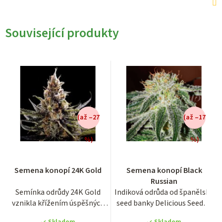
Související produkty
(až –27
(až –17
%)
%)
Průměrné
Průměrné
Semena konopí 24K Gold
Semena konopí Black
hodnocení
hodnocení
Russian
produktu
produktu
Semínka odrůdy 24K Gold
Indiková odrůda od španělské
je
je
vznikla křížením úspěšných
seed banky Delicious Seeds s
3,1
3,8
rostlin konopí Kosher Kush...
krátkou dobou...
z
z
Skladem
Skladem