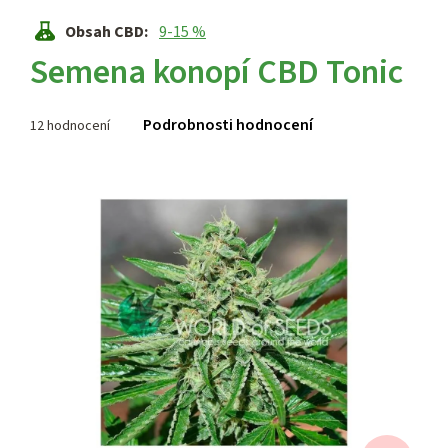
Obsah CBD
:
9-15 %
Semena konopí CBD Tonic
Průměrné
Podrobnosti hodnocení
12 hodnocení
hodnocení
produktu
je
3,6
z 5
hvězdiček.