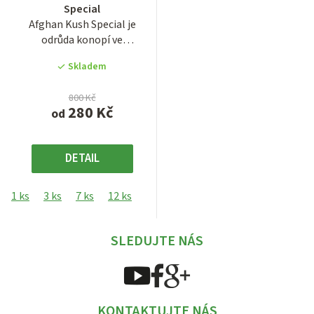
Special
produktu
Afghan Kush Special je
je
odrůda konopí ve
3,9
feminizované verzi v balení
z
Skladem
po 1, 3,...
5
hvězdiček.
800 Kč
280 Kč
od
DETAIL
1 ks
3 ks
7 ks
12 ks
SLEDUJTE NÁS
KONTAKTUJTE NÁS