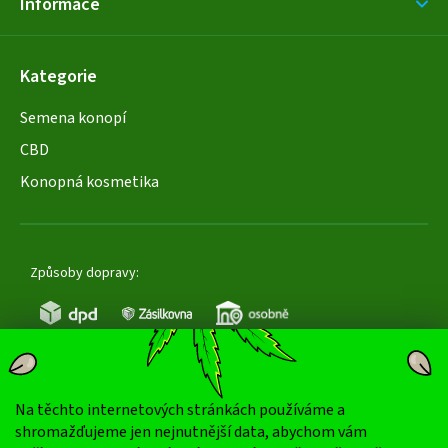
Informace
Kategorie
Semena konopí
CBD
Konopná kosmetika
Způsoby dopravy:
Na těchto internetových stránkách používáme a
Oblíbené způsoby platby:
shromažďujeme jen nejnutnější data, abychom vám