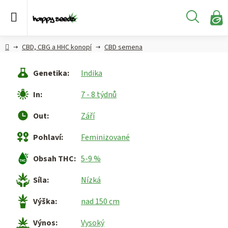
Přejít
na
Hledat
obsah
N
KO
Semena
Hlavní
CBD, CBG a HHC konopí
CBD semena
konopí
strana
Genetika
:
Indika
CBD,
CBG a
In
:
7 - 8 týdnů
HHC
konopí
Out
:
Září
Konopné
Pohlaví
:
Feminizované
produkty
Obsah THC
:
5-9 %
Hašiš
Síla
:
Nízká
Kratom
Výška
:
nad 150 cm
Výnos
:
Vysoký