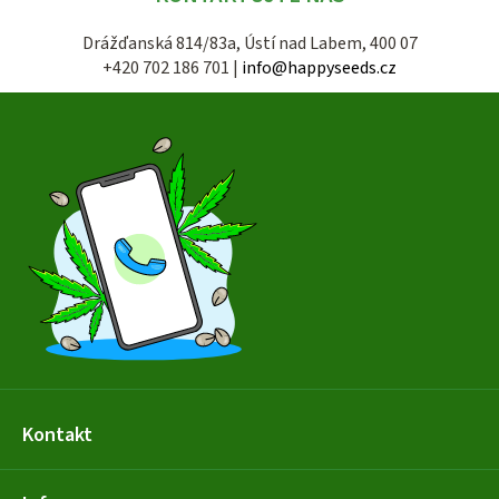
Drážďanská 814/83a, Ústí nad Labem, 400 07
+420 702 186 701 |
info@happyseeds.cz
Z
á
p
a
t
í
Kontakt