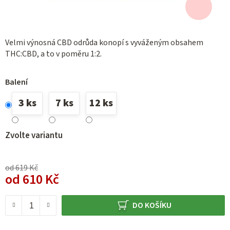
Velmi výnosná CBD odrůda konopí s vyváženým obsahem
THC:CBD, a to v poměru 1:2.
Balení
3 ks
7 ks
12 ks
Zvolte variantu
od 619 Kč
od
610 Kč
Měrná cena:
DO KOŠÍKU