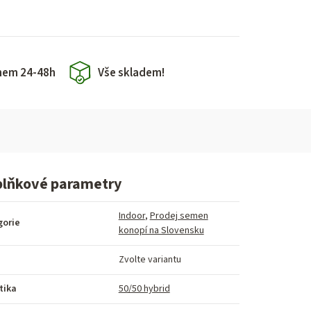
hem 24-48h
Vše skladem!
lňkové parametry
Indoor
,
Prodej semen
gorie
konopí na Slovensku
Zvolte variantu
tika
50/50 hybrid