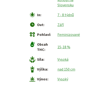
Slovensku
In
:
7 - 8 týdnů
Out
:
Září
Pohlaví
:
Feminizované
Obsah
15-18 %
THC
:
Síla
:
Vysoká
Výška
:
nad 150 cm
Výnos
:
Vysoký