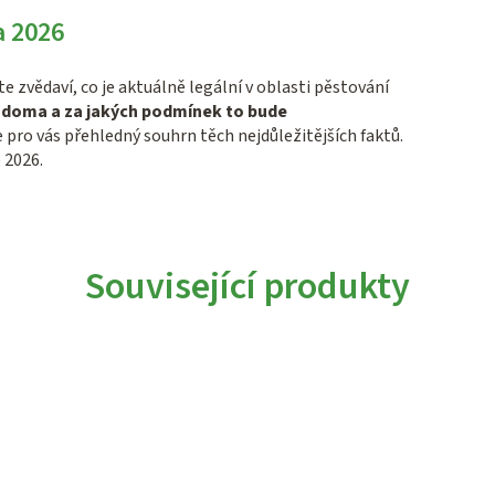
a 2026
te zvědaví, co je aktuálně legální v oblasti pěstování
t doma a za jakých podmínek to bude
 pro vás přehledný souhrn těch nejdůležitějších faktů.
 2026.
Související produkty