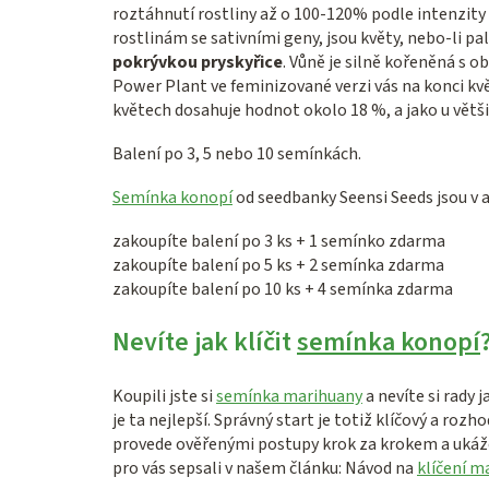
roztáhnutí rostliny až o 100-120% podle intenzity sv
rostlinám se sativními geny, jsou květy, nebo-li pa
pokrývkou pryskyřice
. Vůně je silně kořeněná s 
Power Plant ve feminizované verzi vás na konci kv
květech dosahuje hodnot okolo 18 %, a jako u větš
Balení po 3, 5 nebo 10 semínkách.
Semínka konopí
od seedbanky Seensi Seeds jsou v a
zakoupíte balení po 3 ks + 1 semínko zdarma
zakoupíte balení po 5 ks + 2 semínka zdarma
zakoupíte balení po 10 ks + 4 semínka zdarma
Nevíte jak klíčit
semínka konopí
Koupili jste si
semínka marihuany
a nevíte si rady 
je ta nejlepší. Správný start je totiž klíčový a rozh
provede ověřenými postupy krok za krokem a ukáže
pro vás sepsali v našem článku: Návod na
klíčení m