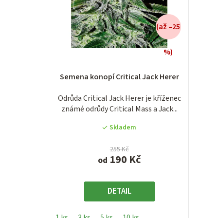
(až –25
%)
Průměrné
Semena konopí Critical Jack Herer
hodnocení
produktu
Odrůda Critical Jack Herer je kříženec
je
známé odrůdy Critical Mass a Jack...
3,8
z
Skladem
5
hvězdiček.
255 Kč
190 Kč
od
DETAIL
1 ks
3 ks
5 ks
10 ks