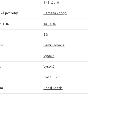
7 - 8 týdnů
cké potřeby
Semena konopí
h THC
15-18 %
Září
ví
Feminizované
Vysoká
s
Vysoký
a
nad 150 cm
ka
Sensi Seeds