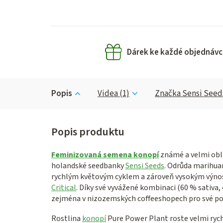
Dárek ke každé objednávc
Popis
Videa (1)
Značka
Sensi Seed
Feminizovaná semena konopí
známé a velmi ob
holandské seedbanky
Sensi Seeds
. Odrůda marihua
rychlým květovým cyklem a zároveň vysokým výn
Critical
. Díky své vyvážené kombinaci (60 % sativa, 
zejména v nizozemských coffeeshopech pro své povz
Rostlina
konopí
Pure Power Plant roste velmi rych