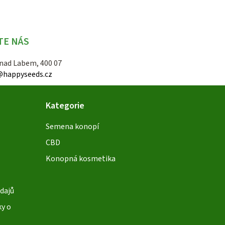
TE NÁS
 nad Labem, 400 07
@happyseeds.cz
Kategorie
Semena konopí
CBD
Konopná kosmetika
dajů
ky o