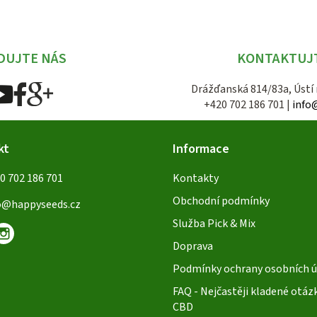
DUJTE NÁS
KONTAKTUJ
Drážďanská 814/83a, Ústí
+420 702 186 701 |
info
kt
Informace
0 702 186 701
Kontakty
Obchodní podmínky
o
@
happyseeds.cz
Služba Pick & Mix
Doprava
Podmínky ochrany osobních ú
FAQ - Nejčastěji kladené otáz
CBD