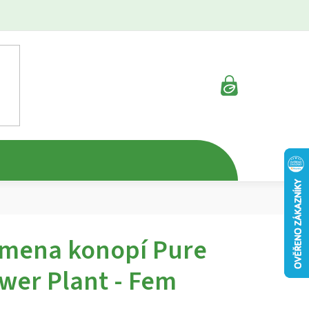
NÁKUPNÍ
KOŠÍK
mena konopí Pure
wer Plant - Fem
rné