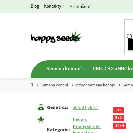
Přejít
Blog
Kontakty
Přihlášení
na
obsah
Semena konopí
CBD, CBG a HHC k
Hlavní
Semena konopí
Indoor semena konopí
Semen
strana
Genetika
:
50/50 hybrid
3+1
5+2
Indoor
,
10+4
Prodej semen
Kategorie
:
konopí na