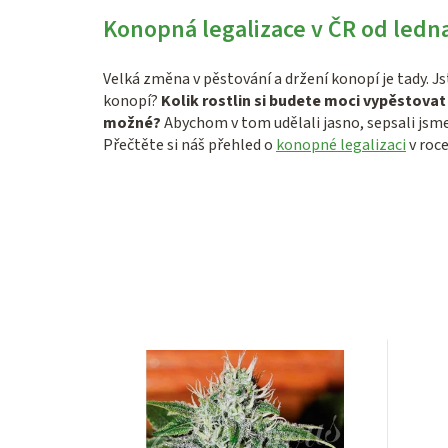
Konopná legalizace v ČR od ledn
Velká změna v pěstování a držení konopí je tady. Js
konopí?
Kolik rostlin si budete moci vypěstova
možné?
Abychom v tom udělali jasno, sepsali jsme
Přečtěte si náš přehled o
konopné legalizaci
v roce