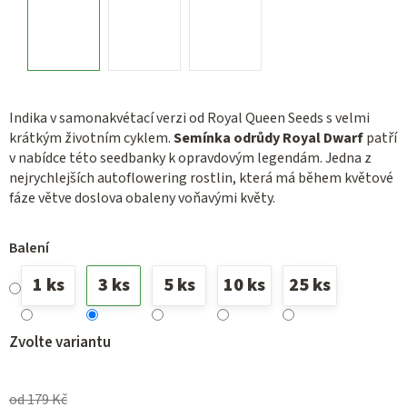
Indika v samonakvétací verzi od Royal Queen Seeds s velmi
krátkým životním cyklem.
Semínka odrůdy Royal Dwarf
patří
v nabídce této seedbanky k opravdovým legendám. Jedna z
nejrychlejších autoflowering rostlin, která má během květové
fáze větve doslova obaleny voňavými květy.
Balení
1 ks
3 ks
5 ks
10 ks
25 ks
Zvolte variantu
od 179 Kč