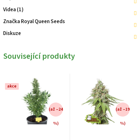
Videa (1)
Značka
Royal Queen Seeds
Diskuze
Související produkty
akce
(až –24
(až –19
%)
%)
Průměrné
Průměrné