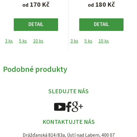
170 Kč
180 Kč
od
od
DETAIL
DETAIL
3 ks
5 ks
10 ks
3 ks
5 ks
10 ks
Podobné produkty
SLEDUJTE NÁS
KONTAKTUJTE NÁS
Drážďanská 814/83a, Ústí nad Labem, 400 07