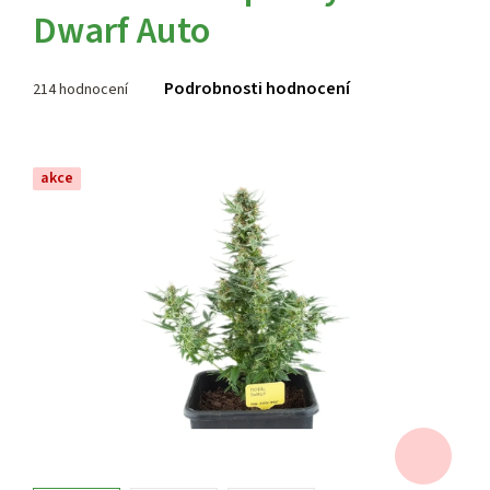
Dwarf Auto
Průměrné
Podrobnosti hodnocení
214 hodnocení
hodnocení
produktu
je
3,7
akce
z 5
hvězdiček.