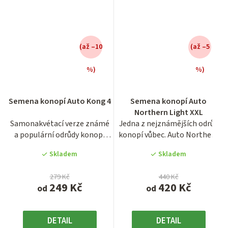
(až –10
(až –5
%)
%)
Průměrné
Průměrné
Semena konopí Auto Kong 4
Semena konopí Auto
hodnocení
hodnocení
Northern Light XXL
produktu
produktu
Samonakvétací verze známé
Jedna z nejznámějších odrůd
je
je
a populární odrůdy konopí
konopí vůbec. Auto Northern
4,2
3,9
Gorilla Glue 4 z...
Light XXL jsou...
z
z
Skladem
Skladem
5
5
hvězdiček.
hvězdiček.
279 Kč
440 Kč
249 Kč
420 Kč
od
od
DETAIL
DETAIL