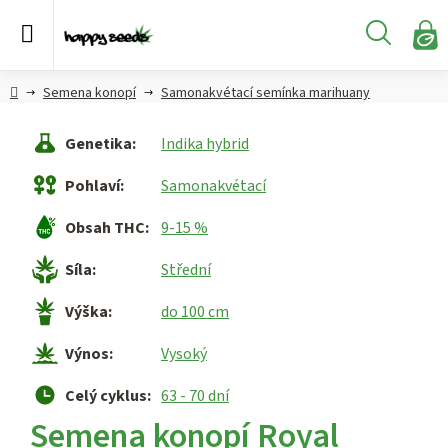
Přejít
na
Hledat
obsah
N
KO
Semena
Hlavní
Semena konopí
Samonakvétací semínka marihuany
konopí
strana
Genetika
:
Indika hybrid
CBD,
CBG a
Pohlaví
:
Samonakvétací
HHC
konopí
Obsah THC
:
9-15 %
Konopné
Síla
:
Střední
produkty
Výška
:
do 100 cm
Hašiš
Výnos
:
Vysoký
Kratom
Celý cyklus
:
63 - 70 dní
Semena konopí Royal