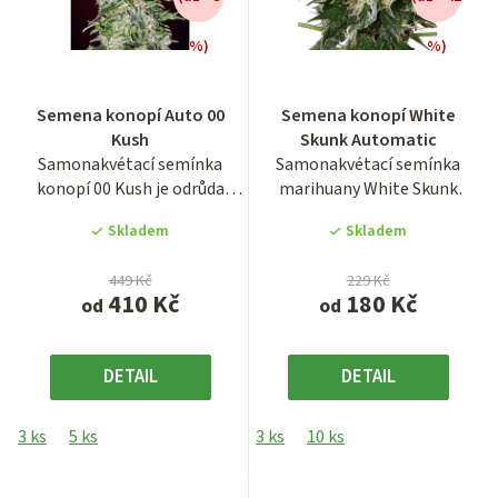
%)
%)
Průměrné
Průměrné
Semena konopí Auto 00
Semena konopí White
hodnocení
hodnocení
Kush
Skunk Automatic
produktu
produktu
Samonakvétací semínka
Samonakvétací semínka
je
je
konopí 00 Kush je odrůda
marihuany White Skunk
4,3
3,9
konopí s převažujícími
Automatic z holandské
z
z
Skladem
Skladem
indika...
seedbanky...
5
5
hvězdiček.
hvězdiček.
449 Kč
229 Kč
410 Kč
180 Kč
od
od
DETAIL
DETAIL
3 ks
5 ks
3 ks
10 ks