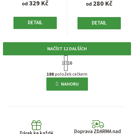
329 Kč
280 Kč
od
od
DETAIL
DETAIL
NAČÍST 12 DALŠÍCH
S
1
16
t
O
r
186
položek celkem
v
á
l
NAHORU
n
á
k
d
o
a
v
c
á
í
n
p
í
Doprava ZDARMA nad
Dárek ke každé