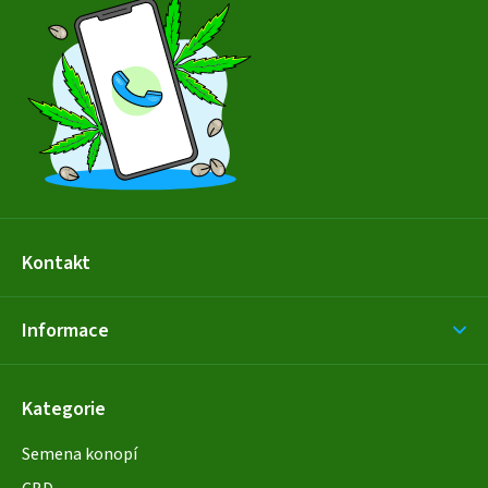
p
a
t
í
Kontakt
Informace
Kategorie
Semena konopí