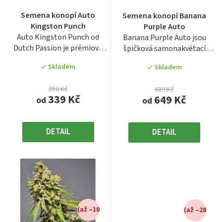
hodnocení
d
Semena konopí Auto
Semena konopí Banana
produktu
u
Kingston Punch
Purple Auto
je
Auto Kingston Punch od
Banana Purple Auto jsou
3,7
k
Dutch Passion je prémiová
špičková samonakvétací
z
t
samonakvétací sativa
semena konopí od Paradise...
5
Skladem
Skladem
vzniklá...
ů
hvězdiček.
350 Kč
689 Kč
339 Kč
649 Kč
od
od
DETAIL
DETAIL
(až –10
(až –28