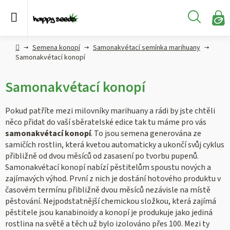
Přejít
na
Hledat
obsah
N
KO
Semena
Hlavní
Semena konopí
Samonakvétací semínka marihuany
konopí
strana
Samonakvétací konopí
CBD,
Samonakvétací konopí
CBG a
HHC
konopí
Pokud patříte mezi milovníky marihuany a rádi by jste chtěli
něco přidat do vaší sběratelské edice tak tu máme pro vás
samonakvétací konopí
. To jsou semena generována ze
Konopné
produkty
samičích rostlin, která kvetou automaticky a ukončí svůj cyklus
přibližně od dvou měsíců od zasasení po tvorbu pupenů.
Samonakvétací konopí nabízí pěstitelům spoustu nových a
Hašiš
zajímavých výhod. První z nich je dostání hotového produktu v
časovém termínu přibližně dvou měsíců nezávisle na místě
Kratom
pěstování. Nejpodstatnější chemickou složkou, která zajímá
pěstitele jsou kanabinoidy a konopí je produkuje jako jediná
rostlina na světě a těch už bylo izolováno přes 100. Mezi ty