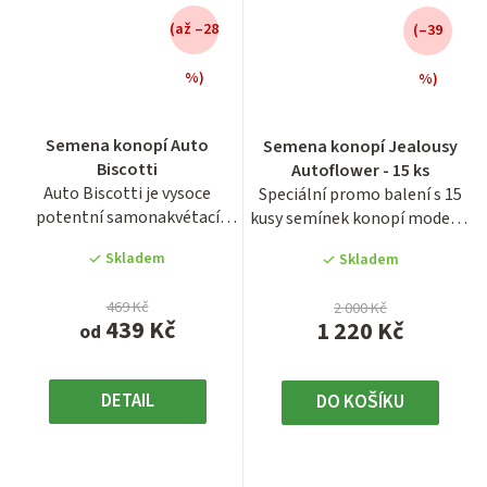
(až –28
(–39
%)
%)
Průměrné
Semena konopí Auto
Semena konopí Jealousy
hodnocení
Biscotti
Autoflower - 15 ks
produktu
Auto Biscotti je vysoce
Speciální promo balení s 15
je
potentní samonakvétací
kusy semínek konopí moderní
4,0
odrůda s obsahem THC až 26
a extrémně silné...
z
Skladem
Skladem
%,...
5
hvězdiček.
469 Kč
2 000 Kč
439 Kč
1 220 Kč
od
DETAIL
DO KOŠÍKU