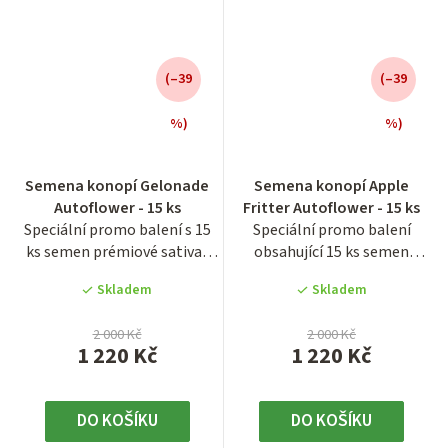
(–39
(–39
%)
%)
Průměrné
Průměrné
Semena konopí Gelonade
Semena konopí Apple
hodnocení
hodnocení
Autoflower - 15 ks
Fritter Autoflower - 15 ks
produktu
produktu
Speciální promo balení s 15
Speciální promo balení
je
je
ks semen prémiové sativa-
obsahující 15 ks semen
3,4
5,0
dominantní genetiky s...
legendární americké genetiky
z
z
Skladem
Skladem
s...
5
5
hvězdiček.
hvězdiček.
2 000 Kč
2 000 Kč
1 220 Kč
1 220 Kč
DO KOŠÍKU
DO KOŠÍKU