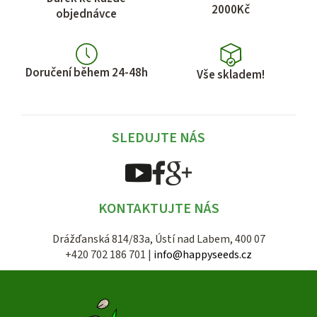
r
2000Kč
objednávce
v
k
y
v
Doručení během 24-48h
Vše skladem!
ý
p
i
s
SLEDUJTE NÁS
u
KONTAKTUJTE NÁS
Drážďanská 814/83a, Ústí nad Labem, 400 07
+420 702 186 701 |
info@happyseeds.cz
Z
á