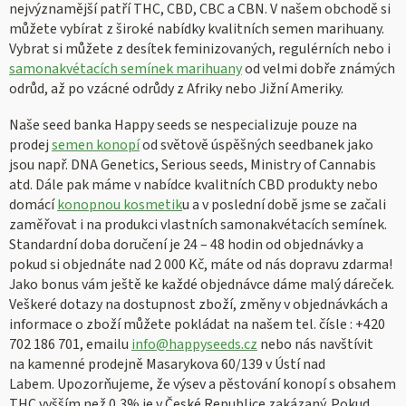
nejvýznamější patří THC, CBD, CBC a CBN. V našem obchodě si
můžete vybírat z široké nabídky kvalitních semen marihuany.
Vybrat si můžete z desítek feminizovaných, regulérních nebo i
samonakvétacích semínek marihuany
od velmi dobře známých
odrůd, až po vzácné odrůdy z Afriky nebo Jižní Ameriky.
Naše seed banka Happy seeds se nespecializuje pouze na
prodej
semen konopí
od světově úspěšných seedbanek jako
jsou např. DNA Genetics, Serious seeds, Ministry of Cannabis
atd. Dále pak máme v nabídce kvalitních CBD produkty nebo
domácí
konopnou kosmetik
u a v poslední době jsme se začali
zaměřovat i na produkci vlastních samonakvétacích semínek.
Standardní doba doručení je 24 – 48 hodin od objednávky a
pokud si objednáte nad 2 000 Kč, máte od nás dopravu zdarma!
Jako bonus vám ještě ke každé objednávce dáme malý dáreček.
Veškeré dotazy na dostupnost zboží, změny v objednávkách a
informace o zboží můžete pokládat na našem tel. čísle : +420
702 186 701, emailu
info@happyseeds.cz
nebo nás navštívit
na kamenné prodejně Masarykova 60/139 v Ústí nad
Labem. Upozorňujeme, že výsev a pěstování konopí s obsahem
THC vyšším než 0,3% je v České Republice zakázaný. Pokud