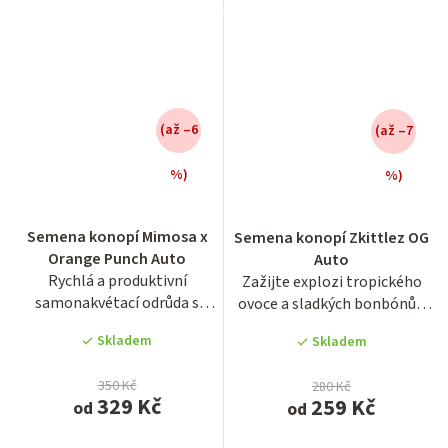
(až –6
(až –7
%)
%)
Průměrné
Průměrné
hodnocení
hodnocení
Semena konopí Mimosa x
Semena konopí Zkittlez OG
produktu
produktu
Orange Punch Auto
Auto
je
je
Rychlá a produktivní
Zažijte explozi tropického
4,0
3,2
samonakvétací odrůda s
ovoce a sladkých bonbónů v
z
z
životním cyklem pouhých 65
této neuvěřitelně...
5
5
Skladem
Skladem
- 70...
hvězdiček.
hvězdiček.
350 Kč
280 Kč
329 Kč
259 Kč
od
od