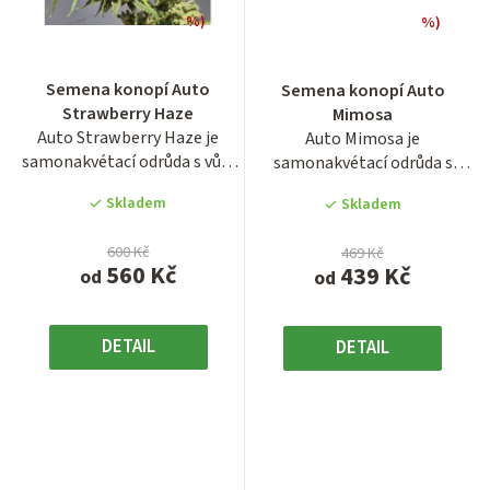
%)
%)
Průměrné
hodnocení
Semena konopí Auto
Semena konopí Auto
produktu
Strawberry Haze
Mimosa
je
Auto Strawberry Haze je
Auto Mimosa je
4,0
samonakvétací odrůda s vůní
samonakvétací odrůda s
z
sladkých jahod, která...
délkou životního cyklu cca 11
5
Skladem
Skladem
- 12...
hvězdiček.
600 Kč
469 Kč
560 Kč
439 Kč
od
od
DETAIL
DETAIL