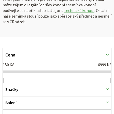
máte zájem o legální odrůdy konopí / semínka konopí
podívejte se například do kategorie
technické konopí
. Ostatní
naše semínka slouží pouze jako sběratelský předmět a nesmějí
se v ČR sázet.
V
ý
Cena
p
150
Kč
6999
Kč
i
s
p
Značky
r
o
Balení
d