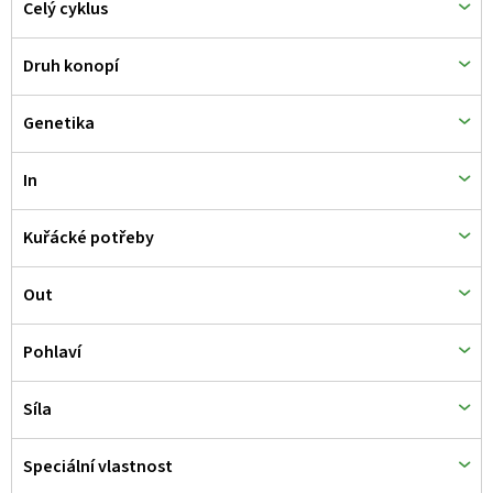
Celý cyklus
u
k
Druh konopí
t
ů
Genetika
In
Kuřácké potřeby
Out
Pohlaví
Síla
Speciální vlastnost