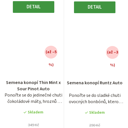
DETAIL
DETAIL
(až –5
(až –3
%)
%)
Semena konopí Thin Mint x
Semena konopí Runtz Auto
Sour Pinot Auto
Ponořte se do jedinečné chuti
Ponořte se do sladké chuti
čokoládové máty, hroznů a
ovocných bonbónů, kterou
citrusů v této...
proslula legendární...
Skladem
Skladem
349 Kč
290 Kč