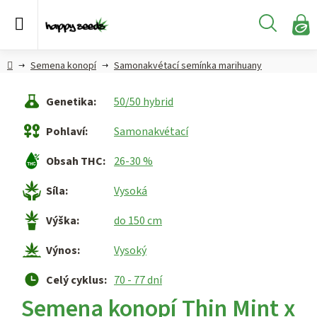
Přejít
na
Hledat
obsah
N
KO
Semena
Hlavní
Semena konopí
Samonakvétací semínka marihuany
konopí
strana
Genetika
:
50/50 hybrid
CBD,
CBG a
Pohlaví
:
Samonakvétací
HHC
konopí
Obsah THC
:
26-30 %
Konopné
Síla
:
Vysoká
produkty
Výška
:
do 150 cm
Hašiš
Výnos
:
Vysoký
Kratom
Celý cyklus
:
70 - 77 dní
Semena konopí Thin Mint x