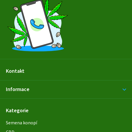
p
a
t
í
Kontakt
Informace
Kategorie
Semena konopí