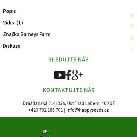
Popis
Videa (1)
Značka
Barneys Farm
Diskuze
SLEDUJTE NÁS
KONTAKTUJTE NÁS
Drážďanská 814/83a, Ústí nad Labem, 400 07
+420 702 186 701 |
info@happyseeds.cz
Z
á