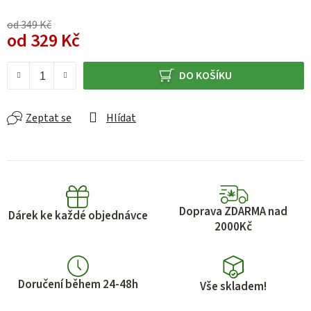
od 349 Kč
od
329 Kč
Měrná cena:
DO KOŠÍKU
Zeptat se
Hlídat
Doprava ZDARMA nad
Dárek ke každé objednávce
2000Kč
Doručení během 24-48h
Vše skladem!