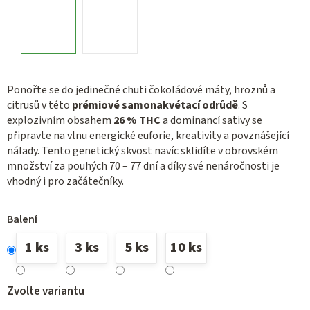
Ponořte se do jedinečné chuti čokoládové máty, hroznů a
citrusů v této
prémiové samonakvétací odrůdě
. S
explozivním obsahem
26 % THC
a dominancí sativy se
připravte na vlnu energické euforie, kreativity a povznášející
nálady. Tento genetický skvost navíc sklidíte v obrovském
množství za pouhých 70 – 77 dní a díky své nenáročnosti je
vhodný i pro začátečníky.
Balení
1 ks
3 ks
5 ks
10 ks
Zvolte variantu