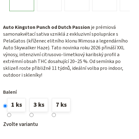
Auto Kingston Punch od Dutch Passion
je prémiová
samonakvétací sativa vzniklá z exkluzivní spolupráce s
PelaGatos (kříženec elitního klonu Mimosa a legendárního
Auto Skywalker Haze). Tato novinka roku 2026 přináší XXL
výnosy, intenzivní citrusovo-limetkový karibský profil a
extrémní obsah THC dosahující 20–25 %. Od semínka po
sklizeň roste přibližně 11 týdnů, ideální volba pro indoor,
outdoor i skleníky!
Balení
1 ks
3 ks
7 ks
Zvolte variantu