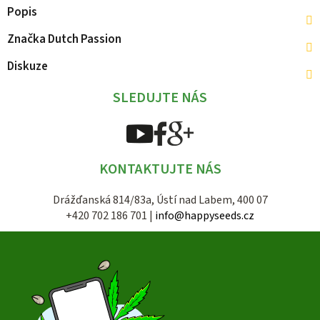
Popis
Značka
Dutch Passion
Diskuze
SLEDUJTE NÁS
KONTAKTUJTE NÁS
Drážďanská 814/83a, Ústí nad Labem, 400 07
+420 702 186 701 |
info@happyseeds.cz
Z
á
p
a