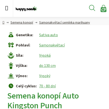
Přejít
na
Hledat
obsah
N
KO
Semena
Hlavní
Semena konopí
Samonakvétací semínka marihuany
konopí
strana
Genetika
:
Sativa auto
CBD,
CBG a
Pohlaví
:
Samonakvétací
HHC
konopí
Síla
:
Vysoká
Konopné
Výška
:
do 130 cm
produkty
Výnos
:
Vysoký
Hašiš
Celý cyklus
:
70 - 80 dní
Kratom
Semena konopí Auto
Kingston Punch