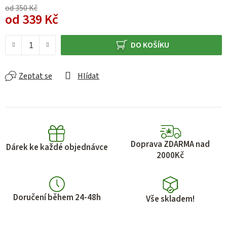
od 350 Kč
od
339 Kč
Měrná cena:
DO KOŠÍKU
Zeptat se
Hlídat
Doprava ZDARMA nad
Dárek ke každé objednávce
2000Kč
Doručení během 24-48h
Vše skladem!