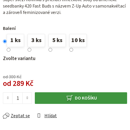
seedbanky 420 Fast Buds s názvem
Z-Up Auto v samonakvétací
a zároveň feminizované verzi.
Balení
1 ks
3 ks
5 ks
10 ks
Zvolte variantu
od 300 Kč
od
289 Kč
Měrná cena:
DO KOŠÍKU
Zeptat se
Hlídat