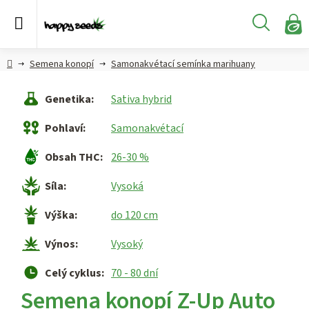
Přejít
na
Hledat
obsah
N
KO
Semena
Hlavní
Semena konopí
Samonakvétací semínka marihuany
konopí
strana
Genetika
:
Sativa hybrid
CBD,
CBG a
Pohlaví
:
Samonakvétací
HHC
konopí
Obsah THC
:
26-30 %
Konopné
Síla
:
Vysoká
produkty
Výška
:
do 120 cm
Hašiš
Výnos
:
Vysoký
Kratom
Celý cyklus
:
70 - 80 dní
Semena konopí Z-Up Auto