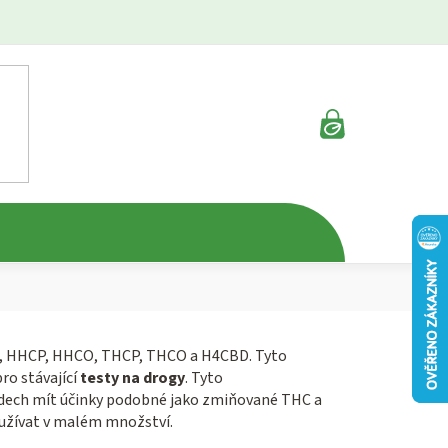
NÁKUPNÍ
KOŠÍK
HC, HHCP, HHCO, THCP, THCO a H4CBD. Tyto
ro stávající
testy na drogy
. Tyto
padech mít účinky podobné jako zmiňované THC a
 užívat v malém množství.