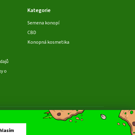
Kategorie
Semena konopí
CBD
Konopná kosmetika
dajů
ky o
soby platby:
dobírka
převod
hlasím