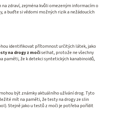
em na zdraví, zejména kvůli omezeným informacím o
isy, a buďte si vědomi možných rizik a nežádoucích
ohou identifikovat přítomnost určitých látek, jako
sty na drogy z moči
selhat, protože ne všechny
a paměti, že k detekci syntetických kanabinoidů,
é mohou být známky aktuálního užívání drog. Tyto
ežité mít na paměti, že testy na drogy ze slin
). Stejně jako u testů z moči je potřeba pořídit