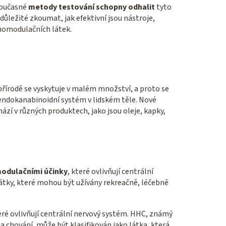
současné
metody testování schopny odhalit
tyto
důležité zkoumat, jak efektivní jsou nástroje,
homodulačních látek.
 přírodě se vyskytuje v malém množství, a proto se
e endokanabinoidní systém v lidském těle. Nové
zí v různých produktech, jako jsou oleje, kapky,
modulačními účinky
, které ovlivňují centrální
látky, které mohou být užívány rekreačně, léčebně
eré ovlivňují centrální nervový systém. HHC, známý
 chování, může být klasifikován jako látka, která