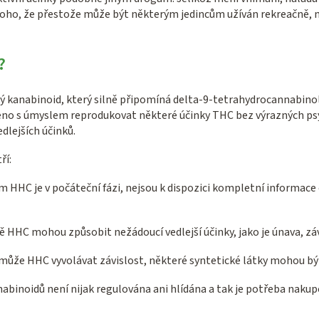
 toho, že přestože může být některým jedincům užíván rekreačně, 
?
kanabinoid, který silně připomíná delta-9-tetrahydrocannabinol (T
ořeno s úmyslem reprodukovat některé účinky THC bez výrazných p
dlejších účinků.
ří:
HC je v počáteční fázi, nejsou k dispozici kompletní informace o
ně HHC mohou způsobit nežádoucí vedlejší účinky, jako je únava, 
ry může HHC vyvolávat závislost, některé syntetické látky mohou bý
nabinoidů není nijak regulována ani hlídána a tak je potřeba naku