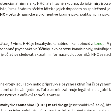
otencionálními riziky HHC, ale hlavně zkoumá, do jaké míry jsou 
ůstajícím užíváním těchto látek a jejich dopadem na společnost je 
HHC
v této dynamické a proměnlivé krajině psychoaktivních a psyc
látce již víme.
HHC je hexahydrokanabinol, kanabinoid z
konopí
. V
á podobné psychoaktivní účinky jako ostatní kanabinoidy, ovlivňuj
je důležité sledovat aktuální informace od odborníků. HHC se nachá
cně d
rogy jsou látky nebo přípravky
s psychoaktivními či psycho
omí či chování jedince. Tato termín zahrnuje legální i nelegální 
 fyzické a duševní zdraví uživatele.
exahydrocannabinol (HHC) mezi drogy
(psychoaktivní látky), kt
tivní účinky podobné jiným drogám. Jelikož mění vnímání, náladu a