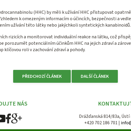
hydrocannabinolu (HHC) by měli k užívání HHC přistupovat opatrně
 Vzhledem k omezeným informacím o účincích, bezpečnosti a vedlej
ím užívání této látky nebo jakýchkoli syntetických kanabinoidů.
ch rizicích a monitorovat individuální reakce na látku, což přis
 porozumět potenciálním účinkům HHC na jejich zdraví a zároveň
p klíčovou roli v zachování zdraví a pohody.
PŘEDCHOZÍ ČLÁNEK
DALŠÍ ČLÁNEK
DUJTE NÁS
KONTAKTUJ
Drážďanská 814/83a, Ústí
+420 702 186 701 |
info