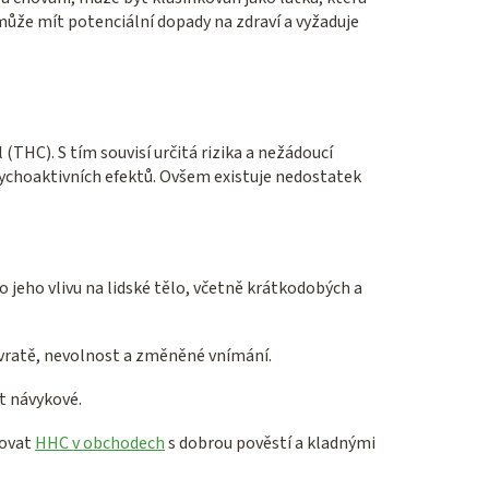
může mít potenciální dopady na zdraví a vyžaduje
HC). S tím souvisí určitá rizika a nežádoucí
sychoaktivních efektů. Ovšem existuje nedostatek
 jeho vlivu na lidské tělo, včetně krátkodobých a
závratě, nevolnost a změněné vnímání.
t návykové.
povat
HHC v obchodech
s dobrou pověstí a kladnými