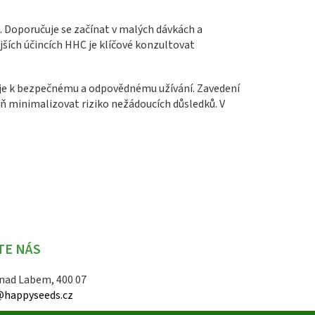
. Doporučuje se začínat v malých dávkách a
ších účincích HHC je klíčové konzultovat
pěje k bezpečnému a odpovědnému užívání. Zavedení
 minimalizovat riziko nežádoucích důsledků. V
TE NÁS
 nad Labem, 400 07
@happyseeds.cz