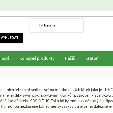
onopí
Konopné produkty
Hašiš
Kratom
sledních letech přivedl na scénu mnoho nových látek jako je - H
e známými díky svým psychoaktivním účinkům, zároveň klade výzvu p
rábějí se z čistého CBD či THC. Tyto látky mohou v některých pří
HHC
mohou nezkušené konzumenty zaskočit a je velmi důležité je