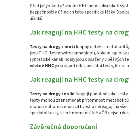
Před jakýmkoli užíváním HHC nebo jakýchkoli synt
bezpečnosti a účincích této specifické látky. Dbejt
účinků.
Jak reagují na HHC testy na drog
Testy na drogy z moči
fungují detekcí metabolitů,
jsou THC (tetrahydrocannabinol), kokain, opioidy 
syntetické kanabinoidy jsou obsaženy v běžných te
včetně HHC
jsou zapotřebí speciální testy, kter
Jak reagují na HHC testy na drogy
Testy na drogy ze slin
fungují podobně jako testy 
testy mohou zaznamenat přítomnost metabolitů a spe
mohou mít omezenou citlivost a nereagují na všec
speciální testy, které momentálně v ČR nejsou do
Závěrečná doporučení