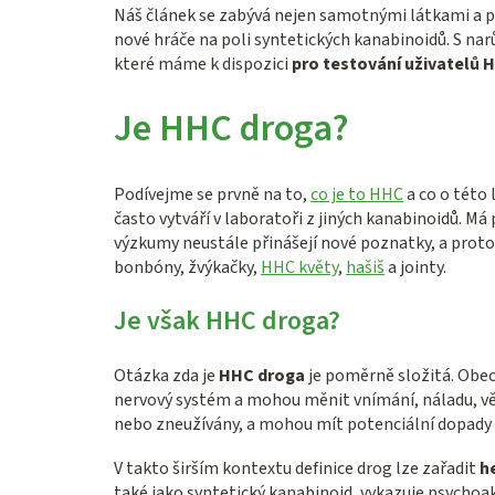
Náš článek se zabývá nejen samotnými látkami a p
nové hráče na poli syntetických kanabinoidů. S nar
které máme k dispozici
pro testování uživatelů 
Je HHC droga?
Podívejme se prvně na to,
co je to HHC
a co o této 
často vytváří v laboratoři z jiných kanabinoidů. M
výzkumy neustále přinášejí nové poznatky, a proto 
bonbóny, žvýkačky,
HHC květy
,
hašiš
a jointy.
Je však HHC droga?
Otázka zda je
HHC droga
je poměrně složitá. Obe
nervový systém a mohou měnit vnímání, náladu, věd
nebo zneužívány, a mohou mít potenciální dopady na
V takto širším kontextu definice drog lze zařadit
h
také jako syntetický kanabinoid, vykazuje psychoak