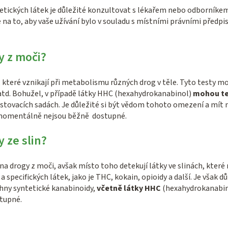
etických látek je důležité konzultovat s lékařem nebo odborník
e na to, aby vaše užívání bylo v souladu s místními právními předp
y z moči?
 které vznikají při metabolismu různých drog v těle. Tyto testy m
atd. Bohužel, v případě látky HHC (hexahydrokanabinol)
mohou te
stovacích sadách. Je důležité si být vědom tohoto omezení a mít n
é momentálně nejsou běžně dostupné.
 ze slin?
na drogy z moči, avšak místo toho detekují látky ve slinách, kter
cifických látek, jako je THC, kokain, opioidy a další. Je však důl
hny syntetické kanabinoidy,
včetně látky HHC
(hexahydrokanabinol
stupné.