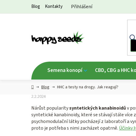
Přejít
Blog
Kontakty
Přihlášení
na
obsah
Semena konopí
CBD, CBG a HHC k
Hlavní
Blog
HHC a testy na drogy. Jak reagují?
strana
2.2.2024
Nárůst popularity
syntetických kanabinoidů
v po
syntetické kanabinoidy, které se stávají stále víc
psychomodulační látky pocházejí z laboratoří a vy
proto je potřeba s nimi zacházet opatrně.
Účinky 