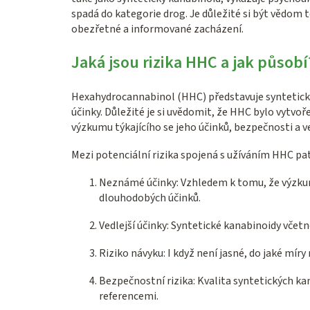
spadá do kategorie drog. Je důležité si být vědom
obezřetné a informované zacházení.
Jaká jsou rizika HHC a jak působí
Hexahydrocannabinol (HHC) představuje syntetický 
účinky. Důležité je si uvědomit, že HHC bylo vytv
výzkumu týkajícího se jeho účinků, bezpečnosti a ve
Mezi potenciální rizika spojená s užíváním HHC pat
Neznámé účinky: Vzhledem k tomu, že výzkum H
dlouhodobých účinků.
Vedlejší účinky: Syntetické kanabinoidy včet
Riziko návyku: I když není jasné, do jaké mí
Bezpečnostní rizika: Kvalita syntetických ka
referencemi.