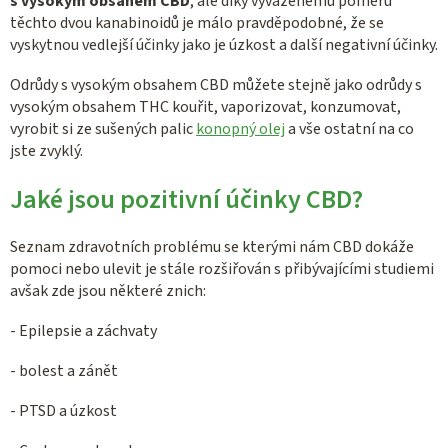
s vysokým obsahem CBD
, ale díky vyváženému poměru
těchto dvou kanabinoidů je málo pravděpodobné, že se
vyskytnou vedlejší účinky jako je úzkost a další negativní účinky.
Odrůdy s vysokým obsahem CBD můžete stejně jako odrůdy s
vysokým obsahem THC kouřit, vaporizovat, konzumovat,
vyrobit si ze sušených palic
konopný olej
a vše ostatní na co
jste zvyklý.
Jaké jsou pozitivní účinky CBD?
Seznam zdravotních problému se kterými nám CBD dokáže
pomoci nebo ulevit je stále rozšiřován s přibývajícími studiemi
avšak zde jsou některé znich:
- Epilepsie a záchvaty
- bolest a zánět
- PTSD a úzkost