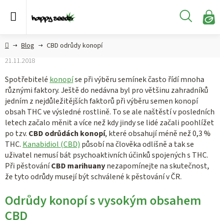
Přejít
na
Hledat
obsah
N
KO
Semena
Hlavní
Blog
CBD odrůdy konopí
konopí
strana
21.11.2018
CBD,
Spotřebitelé
konopí
se při výběru semínek často řídí mnoha
CBG a
různými faktory. Ještě do nedávna byl pro většinu zahradníků
HHC
jedním z nejdůležitějších faktorů při výběru semen konopí
konopí
obsah THC ve výsledné rostlině. To se ale naštěstí v posledních
letech začalo měnit a více než kdy jindy se lidé začali poohlížet
Konopné
po tzv.
CBD odrůdách konopí
, které obsahují méně než 0,3 %
produkty
THC.
Kanabidiol (CBD)
působí na člověka odlišně a tak se
uživatel nemusí bát psychoaktivních účinků spojených s THC.
Hašiš
Při pěstování
CBD marihuany
nezapomínejte na skutečnost,
že tyto odrůdy musejí být schválené k pěstování v ČR.
Kratom
Odrůdy konopí s vysokým obsahem
CBD