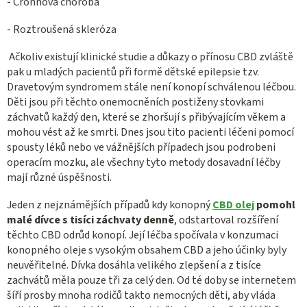
- Crohnova choroba
- Roztroušená skleróza
Ačkoliv existují klinické studie a důkazy o přínosu CBD zvláště
pak u mladých pacientů při formě dětské epilepsie tzv.
Dravetovým syndromem stále není konopí schválenou léčbou.
Děti jsou při těchto onemocněních postiženy stovkami
záchvatů každý den, které se zhoršují s přibývajícím věkem a
mohou vést až ke smrti. Dnes jsou tito pacienti léčeni pomocí
spousty léků nebo ve vážnějších případech jsou podrobeni
operacím mozku, ale všechny tyto metody dosavadní léčby
mají různé úspěšnosti.
Jeden z nejznámějších případů kdy konopný
CBD olej
pomohl
malé dívce s tisíci záchvaty denně
, odstartoval rozšíření
těchto CBD odrůd konopí. Její léčba spočívala v konzumaci
konopného oleje s vysokým obsahem CBD a jeho účinky byly
neuvěřitelné. Dívka dosáhla velikého zlepšení a z tisíce
zachvátů měla pouze tři za celý den. Od té doby se internetem
šíří prosby mnoha rodičů takto nemocných děti, aby vláda