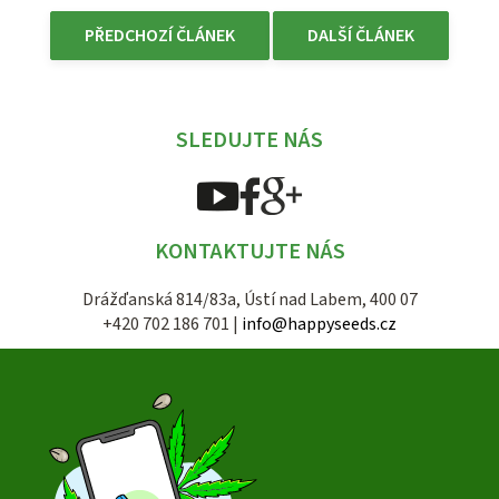
PŘEDCHOZÍ ČLÁNEK
DALŠÍ ČLÁNEK
SLEDUJTE NÁS
KONTAKTUJTE NÁS
Drážďanská 814/83a, Ústí nad Labem, 400 07
+420 702 186 701 |
info@happyseeds.cz
Z
á
p
a