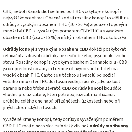
CBD, neboli Kanabidiol se hned po THC vyskytuje v konopí v
nejvyšší koncentraci. Obecně se dají rostliny konopí rozdělit na
odrůdy s vysokým obsahem THC (10 - 20 %) a pouze stopovým
množství CBD, s vyváženým poměrem CBD:THC a s vysokým
obsahem CBD (cca 5-15 %) a nízkým obsahem THC okolo 5 %.
Odrůdy konopí s vysokým obsahem CBD
dokáží poskytovat
relaxační a zdravotní účinky bez euforického, psychoaktivního
stavu. Rostliny konopí s vysokým obsahem Cannabidiolu (CBD)
jsou upřednostňovány extrémně citlivými spotřebiteli na
vysoký obsah THC. Často se u těchto uživatelů po požití
většího množství THC dostavují vedlejší účinky jako úzkost,
paranoja nebo třeba závratě.
CBD odrůdy konopí
jsou dále
vhodné pro uživatele, kteří potřebují užívat marihuanu v
průběhu celého dne např. při zánětech, úzkostech nebo při
jiných chronických stavech.
Vyvážené kmeny konopí, tedy odrůdy s vyváženým poměrem
CBD:THC mají o něco více euforický vliv než
odrůdy marihuany