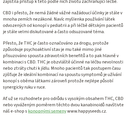
zajistila přístup k této podle nich životu zachraňující léčbě.
CBD i přesto, že nemá žádné vážné nažádoucí účinky je stále v
mnoha zemích nezákoné. Navíc myšlenka používání látek
odvozených od konopí v pediatrii a při léčbě dětským pacientů
je stále velmi diskutované a často odsuzované téma.
Přesto, že THC je často označováno za drogu, protože
způsobuje psychoaktivní stav je mu také mimo jiné
přisuzováno spousta zdravotních benefitů a to pak hlavně v
kombinaci s CBD. THC je obzvláště účinné na léčbu nevolnosti
nebo ztráty chuti k jídlu. Mnoho pacientů tak postupem času
zjišťuje že ideální kombinací na spoustu symptomů je užívání
konopí s oběma látkami zároveň protože nejlépe působí
synergicky ruku v ruce.
Ať už se rozhodnete pro odrůdu s vysokým obsahem THC, CBD
nebo vyváženým poměrem těchto dvou kanabinoidů navštivte
náš e-shop s
konopnými semeny
www.happyseeds.cz.