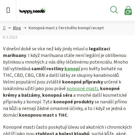
Přejít
na
Hledat
obsah
N
KO
Semena
Hlavní
Blog
Konopná mast z čerstvého konopí recept
konopí
strana
8.3.2023
CBD,
V dnešní době se více než kdy jindy mluví o
legalizaci
CBG a
marihuany
. I když marihuana stále není legální je oblíbenou
HHC
bylinkou u mnohých z nás díky léčebnému potenciálu. Mnoho
konopí
lidí vyhledává
samičí rostliny
konopí
pro květy bohaté na
THC, CBD, CBG, CBN a další látky ze skupiny kanabinoidů.
Konopné
Velmi populární jsou zvláště
konopné přípravky
určené k
produkty
lokálnímu užití jako jsou právě
konopné masti
,
konopné
krémy a balzámy
,
konopná séra
a mnohé další kosmetické
Hašiš
přípravky z konopí. Tyto
konopné produkty
se nanáší přímo
na kůži a nemají žádné omamné účinky, a to i když se jedná o
Kratom
domácí
konopnou mast s THC
.
Konopné masti často poskytují úlevu od akutních i chronických
obtíží jako jsou
ztuhlost a bolest kloubů
, suchá kůže, akné,