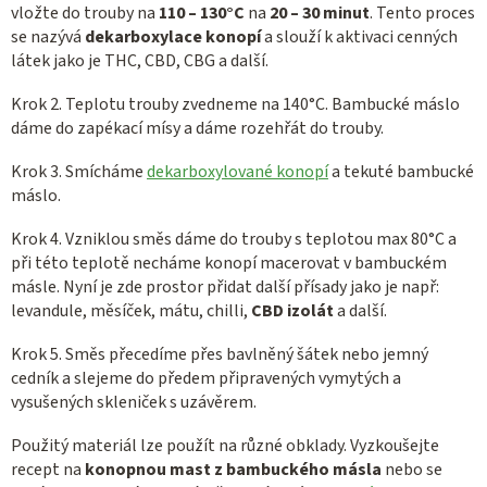
vložte do trouby na
110 – 130°C
na
20 – 30 minut
. Tento proces
se nazývá
dekarboxylace konopí
a slouží k aktivaci cenných
látek jako je THC, CBD, CBG a další.
Krok 2. Teplotu trouby zvedneme na 140°C. Bambucké máslo
dáme do zapékací mísy a dáme rozehřát do trouby.
Krok 3. Smícháme
dekarboxylované konopí
a tekuté bambucké
máslo.
Krok 4. Vzniklou směs dáme do trouby s teplotou max 80°C a
při této teplotě necháme konopí macerovat v bambuckém
másle. Nyní je zde prostor přidat další přísady jako je např:
levandule, měsíček, mátu, chilli,
CBD izolát
a další.
Krok 5. Směs přecedíme přes bavlněný šátek nebo jemný
cedník a slejeme do předem připravených vymytých a
vysušených skleniček s uzávěrem.
Použitý materiál lze použít na různé obklady. Vyzkoušejte
recept na
konopnou mast z bambuckého másla
nebo se