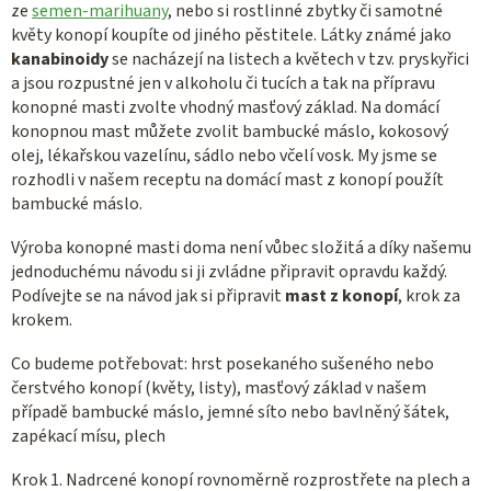
ze
semen-marihuany
, nebo si rostlinné zbytky či samotné
květy konopí koupíte od jiného pěstitele. Látky známé jako
kanabinoidy
se nacházejí na listech a květech v tzv. pryskyřici
a jsou rozpustné jen v alkoholu či tucích a tak na přípravu
konopné masti zvolte vhodný masťový základ. Na domácí
konopnou mast můžete zvolit bambucké máslo, kokosový
olej, lékařskou vazelínu, sádlo nebo včelí vosk. My jsme se
rozhodli v našem receptu na domácí mast z konopí použít
bambucké máslo.
Výroba konopné masti doma není vůbec složitá a díky našemu
jednoduchému návodu si ji zvládne připravit opravdu každý.
Podívejte se na návod jak si připravit
mast z konopí
, krok za
krokem.
Co budeme potřebovat: hrst posekaného sušeného nebo
čerstvého konopí (květy, listy), masťový základ v našem
případě bambucké máslo, jemné síto nebo bavlněný šátek,
zapékací mísu, plech
Krok 1. Nadrcené konopí rovnoměrně rozprostřete na plech a