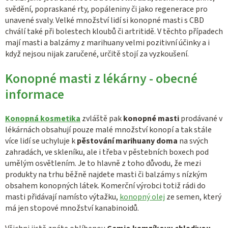
svědění, popraskané rty, popáleniny či jako regenerace pro
unavené svaly. Velké množství lidí si konopné masti s CBD
chválí také při bolestech kloubů či artritidě. V těchto případech
mají masti a balzámy z marihuany velmi pozitivní účinky a i
když nejsou nijak zaručené, určitě stojí za vyzkoušení.
Konopné masti z lékárny - obecné
informace
Konopná kosmetika
zvláště pak
konopné masti
prodávané v
lékárnách obsahují pouze malé množství konopí a tak stále
více lidí se uchyluje k
pěstování marihuany doma
na svých
zahradách, ve skleníku, ale i třeba v pěstebních boxech pod
umělým osvětlením. Je to hlavně z toho důvodu, že mezi
produkty na trhu běžně najdete masti či balzámy s nízkým
obsahem konopných látek. Komerční výrobci totiž rádi do
masti přidávají namísto výtažku,
konopný olej
ze semen, který
má jen stopové množství kanabinoidů.