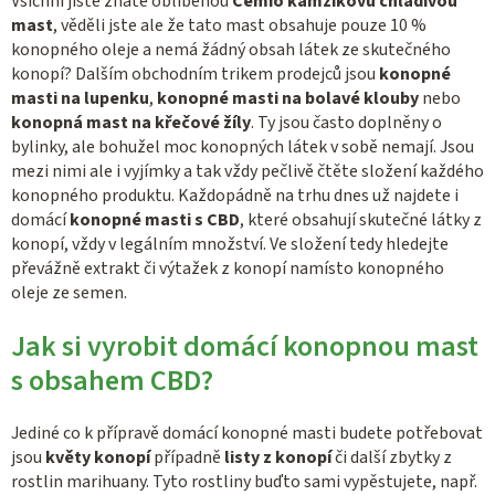
Všichni jistě znáte oblíbenou
C
emio kamzíkovu chladivou
mast
, věděli jste ale že tato mast obsahuje pouze 10 %
konopného oleje a nemá žádný obsah látek ze skutečného
konopí? Dalším obchodním trikem prodejců jsou
konopné
masti na lupenku
,
konopné masti na bolavé klouby
nebo
konopná mast na křečové žíly
. Ty jsou často doplněny o
bylinky, ale bohužel moc konopných látek v sobě nemají. Jsou
mezi nimi ale i vyjímky a tak vždy pečlivě čtěte složení každého
konopného produktu. Každopádně na trhu dnes už najdete i
domácí
konopné masti s CBD
, které obsahují skutečné látky z
konopí, vždy v legálním množství. Ve složení tedy hledejte
převážně extrakt či výtažek z konopí namísto konopného
oleje ze semen.
Jak si vyrobit domácí konopnou mast
s obsahem CBD?
Jediné co k přípravě domácí konopné masti budete potřebovat
jsou
květy konopí
případně
listy z konopí
či další zbytky z
rostlin marihuany. Tyto rostliny buďto sami vypěstujete, např.