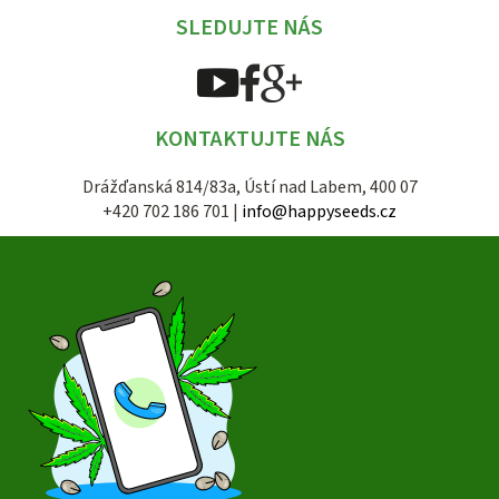
SLEDUJTE NÁS
KONTAKTUJTE NÁS
Drážďanská 814/83a, Ústí nad Labem, 400 07
+420 702 186 701 |
info@happyseeds.cz
Z
á
p
a
t
í