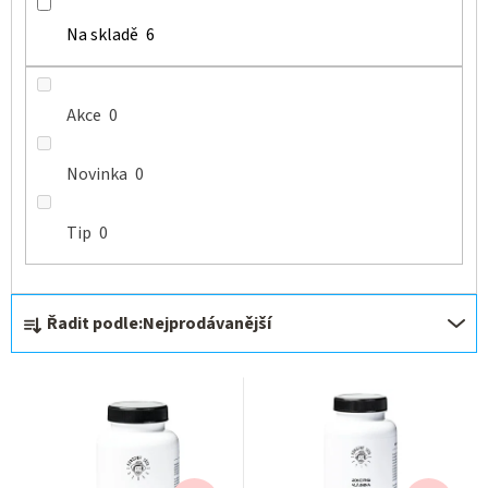
t
ů
Na skladě
6
Akce
0
Novinka
0
Tip
0
Ř
Řadit podle:
Nejprodávanější
a
z
e
n
í