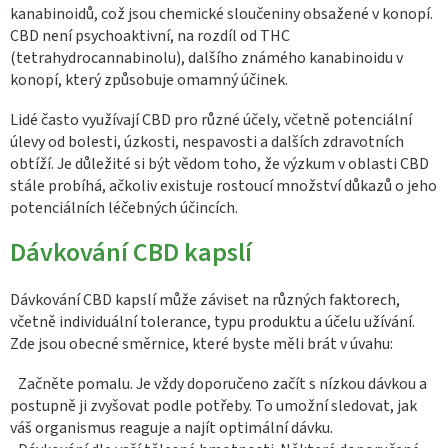
p
kanabinoidů, což jsou chemické sloučeniny obsažené v konopí.
i
CBD není psychoaktivní, na rozdíl od THC
s
(tetrahydrocannabinolu), dalšího známého kanabinoidu v
u
konopí, který způsobuje omamný účinek.
Lidé často využívají CBD pro různé účely, včetně potenciální
úlevy od bolesti, úzkosti, nespavosti a dalších zdravotních
obtíží. Je důležité si být vědom toho, že výzkum v oblasti CBD
stále probíhá, ačkoliv existuje rostoucí množství důkazů o jeho
potenciálních léčebných účincích.
Dávkování CBD kapslí
Dávkování CBD kapslí může záviset na různých faktorech,
včetně individuální tolerance, typu produktu a účelu užívání.
Zde jsou obecné směrnice, které byste měli brát v úvahu:
Začněte pomalu. Je vždy doporučeno začít s nízkou dávkou a
postupně ji zvyšovat podle potřeby. To umožní sledovat, jak
váš organismus reaguje a najít optimální dávku.