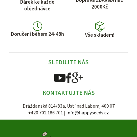
Doprava ZDARMA nad
Dárek ke každé
2000Kč
objednávce
Doručení během 24-48h
Vše skladem!
SLEDUJTE NÁS
KONTAKTUJTE NÁS
Drážďanská 814/83a, Ústí nad Labem, 400 07
+420 702 186 701 |
info@happyseeds.cz
Z
á