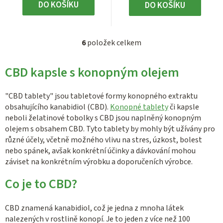
DO KOŠÍKU
DO KOŠÍKU
6
položek celkem
O
v
CBD kapsle s konopným olejem
l
á
d
"CBD tablety" jsou tabletové formy konopného extraktu
a
obsahujícího kanabidiol (CBD).
Konopné tablety
či kapsle
c
neboli želatinové tobolky s CBD jsou naplněný konopným
olejem s obsahem CBD. Tyto tablety by mohly být užívány pro
í
různé účely, včetně možného vlivu na stres, úzkost, bolest
p
nebo spánek, avšak konkrétní účinky a dávkování mohou
r
záviset na konkrétním výrobku a doporučeních výrobce.
v
k
Co je to CBD?
y
v
CBD znamená kanabidiol, což je jedna z mnoha látek
ý
nalezených v rostlině konopí. Je to jeden z více než 100