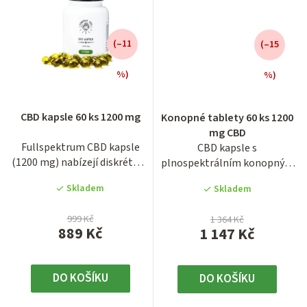
(–11
(–15
%)
%)
Průměrné
CBD kapsle 60 ks 1200 mg
Konopné tablety 60 ks 1200
hodnocení
mg CBD
produktu
Fullspektrum CBD kapsle
CBD kapsle s
je
(1200 mg) nabízejí diskrétní a
plnospektrálním konopným
4,0
pohodlnou cestu k...
olejem nabízejí vysokou
z
Skladem
Skladem
koncentraci...
5
hvězdiček.
999 Kč
1 364 Kč
889 Kč
1 147 Kč
DO KOŠÍKU
DO KOŠÍKU