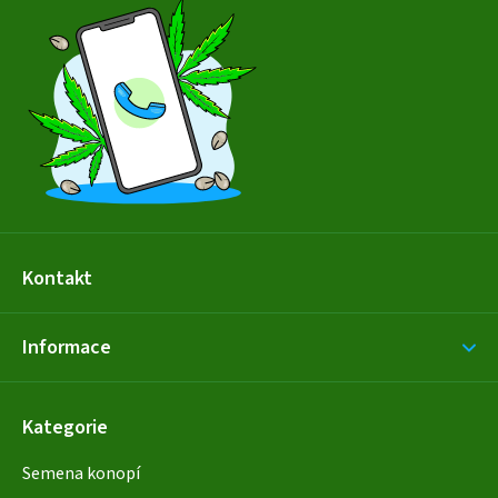
p
a
t
í
Kontakt
Informace
Kategorie
Semena konopí