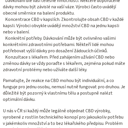
Dávkování dle vaší tělesné hmotnosti. Některé doporučené
dávky mohou být závislé na vaší váze. Výrobci často uvádějí
obecné směrnice na balení produktu.
Koncentrace CBD v kapslích. Zkontrolujte obsah CBD v každé
kapsli. Výrobci obvykle uvádějí množství CBD na jednu kapsli
nebo v balení.
Konkrétní potřeby. Dávkování může být ovlivněno vašimi
konkrétními zdravotními potřebami. Někteří lidé mohou
potřebovat vyšší dávky pro dosažení žádoucích účinků.
Konzultace s lékařem. Před zahájením užívání CBD nebo
změnou dávky se vždy poraďte s lékařem, zejména pokud máte
zdravotní problémy nebo užíváte další léky.
Pamatujte, že reakce na CBD mohou být individuální, a co
funguje pro jednu osobu, nemusí nutně fungovat pro druhou. Je
důležité být pozorný k vlastnímu tělu a postupně nalézt
optimální dávku.
U nás v ČR si každý může legálně objednat CBD výrobky,
vyrobené z rostlin technického konopí pro jakoukoliv potřebu
v jakémkoliv množství a to bez lékařského předpisu. Problém