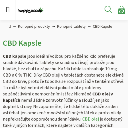
Přejít
na
Hledat
obsah
N
KO
Semena
Hlavní
Konopné produkty
Konopné tablety
CBD Kapsle
konopí
strana
CBD Kapsle
CBD,
CBG a
HHC
CBD kapsle
jsou ideální volbou pro každého kdo preferuje
konopí
snadné dávkování. Tablety se snadno užívají, protože jsou
hladké, bez chuti a zápachu. Každá tableta obsahuje 10 mg
Konopné
CBD a 0 % THC. Díky CBD oleji v tabletách dostanete efektivně
produkty
CBD do krve, protože tobolka se rozpouští až v tenkém střevě.
To může být velmi efektivní pokud máte problémy
se zánětlivými onemocněními střev. Nicméně
CBD olej v
Hašiš
kapslích
nemá žádné zdravotní účinky a slouží jen jako
doplněk stravy. Nezapomeňte, že lidské tělo dokáže za den
Kratom
vstřebat jen omezené množství účinných látek a proto nikdy
nepřekračujte doporučenou denní dávku.
CBD olej
je dostupný
také v jiných formách, které najdete v dalších kategoriích