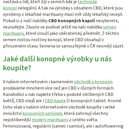
nastává u lidí, kteří žijí v zemích kde je
technické
konopí
nelegální. A tak na výrobky s obsahem CBD, které jsou
vyrobeny z lékařské marihuany musí mít vždy lékařský recept.
Pokud si z naší nabídky
CBD konopných kapslí
nevyberete,
nezoufejte. Zkuste se podívat ještě na naši nabídku
semen
marihuany
, které slouží jako sběratelský předmět. Z těchto
semen rostou rostliny konopí, které CBD obsahují v
přirozeném stavu. Semena se samozřejmě v ČR nesmějí sázet.
Jaké další konopné výrobky u nás
koupíte?
V našem internetovém i kamenném
obchodě s konopím
prodáváme mnohem více než jen CBD v různých formách.
Kanabidiol u nás najdete třeba v podobě oblíbených CBD
květů, CBD olejů ale i
CBD kapek
či konopných tablet. Kromě
toho však v našem internetovém obchodě koupíte i velké
množství
konopných semínek
, která zahrnují všechny
nejoblíbenější
modely marihuany
z celého světa.
Feminizovaná, regulární (samec i samice), ale i autoflowering