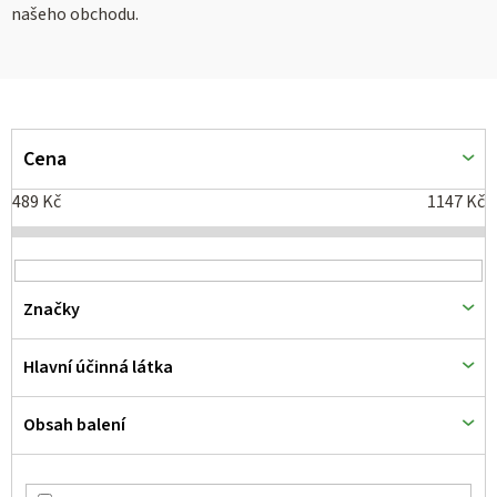
našeho obchodu.
V
ý
Cena
p
489
Kč
1147
Kč
i
s
p
Značky
r
o
Hlavní účinná látka
d
Obsah balení
u
k