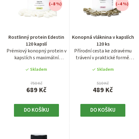
(–8 %)
(–4 %)
p
r
o
d
Rostlinný protein Edestin
Konopná vláknina v kapslích
u
120 kapslí
120 ks
Prémiový konopný protein v
Přírodní cesta ke zdravému
k
kapslích s maximální
trávení v praktické formě.
t
vstřebatelností. Edestin
Konopná vláknina v...
Skladem
Skladem
svou...
ů
750 Kč
510 Kč
689 Kč
489 Kč
DO KOŠÍKU
DO KOŠÍKU