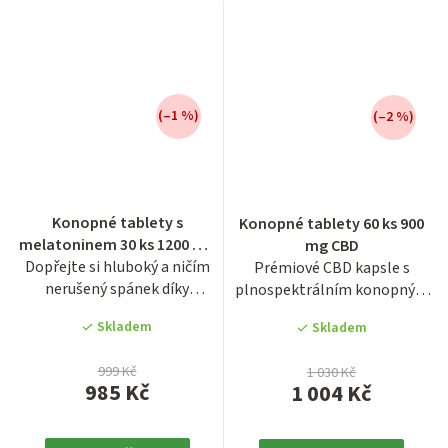
(–1 %)
(–2 %)
Průměrné
Konopné tablety s
Konopné tablety 60 ks 900
hodnocení
melatoninem 30 ks 1200 mg
mg CBD
produktu
Dopřejte si hluboký a ničím
CBD
Prémiové CBD kapsle s
je
nerušený spánek díky
plnospektrálním konopným
3,5
unikátní kombinaci 40 mg
olejem a vysokým obsahem...
z
Skladem
Skladem
CBD...
5
hvězdiček.
999 Kč
1 030 Kč
985 Kč
1 004 Kč