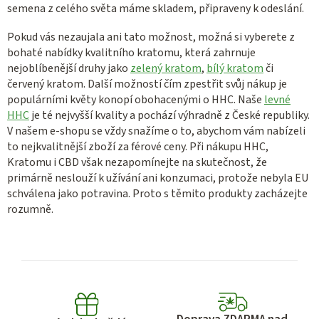
semena z celého světa máme skladem, připraveny k odeslání.
Pokud vás nezaujala ani tato možnost, možná si vyberete z
bohaté nabídky kvalitního kratomu, která zahrnuje
nejoblíbenější druhy jako
zelený kratom
,
bílý kratom
či
červený kratom. Další možností čím zpestřit svůj nákup je
populárními květy konopí obohacenými o HHC. Naše
levné
HHC
je té nejvyšší kvality a pochází výhradně z České republiky.
V našem e-shopu se vždy snažíme o to, abychom vám nabízeli
to nejkvalitnější zboží za férové ceny. Při nákupu HHC,
Kratomu i CBD však nezapomínejte na skutečnost, že
primárně neslouží k užívání ani konzumaci, protože nebyla EU
schválena jako potravina. Proto s těmito produkty zacházejte
rozumně.