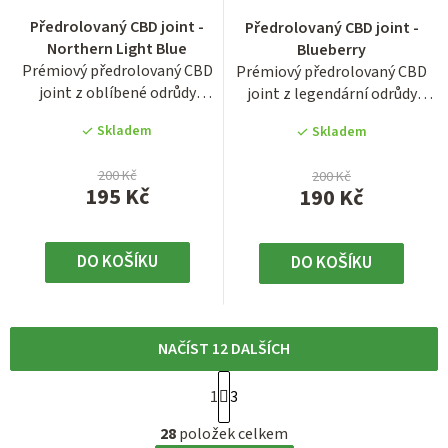
Průměrné
Průměrné
Předrolovaný CBD joint -
Předrolovaný CBD joint -
hodnocení
hodnocení
Northern Light Blue
Blueberry
produktu
produktu
Prémiový předrolovaný CBD
Prémiový předrolovaný CBD
je
je
joint z oblíbené odrůdy
joint z legendární odrůdy
4,5
3,6
Northern Light Blue s...
Blueberry s obsahem CBD...
z
z
Skladem
Skladem
5
5
hvězdiček.
hvězdiček.
200 Kč
200 Kč
195 Kč
190 Kč
DO KOŠÍKU
DO KOŠÍKU
NAČÍST 12 DALŠÍCH
S
1
3
t
O
r
28
položek celkem
v