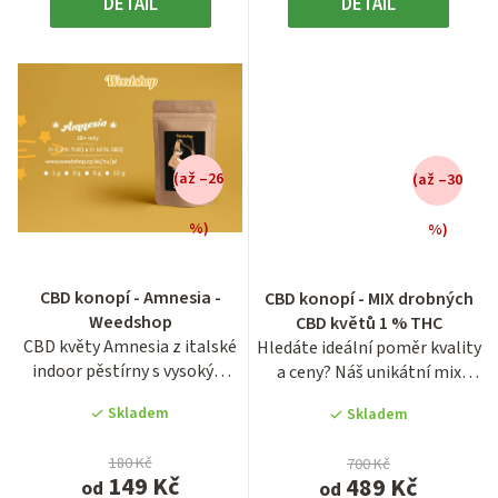
DETAIL
DETAIL
(až –26
(až –30
%)
%)
CBD konopí - Amnesia -
CBD konopí - MIX drobných
Weedshop
CBD květů 1 % THC
CBD květy Amnesia z italské
Hledáte ideální poměr kvality
indoor pěstírny s vysokým
a ceny? Náš unikátní mix
podílem 10–14 % CBD a...
drobných květů...
Skladem
Skladem
180 Kč
700 Kč
149 Kč
489 Kč
od
od