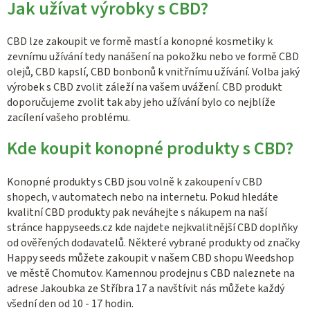
Jak užívat výrobky s CBD?
CBD lze zakoupit ve formě mastí a konopné kosmetiky k
zevnímu užívání tedy nanášení na pokožku nebo ve formě CBD
olejů, CBD kapslí, CBD bonbonů k vnitřnímu užívání. Volba jaký
výrobek s CBD zvolit záleží na vašem uvážení. CBD produkt
doporučujeme zvolit tak aby jeho užívání bylo co nejblíže
zacílení vašeho problému.
Kde koupit konopné produkty s CBD?
Konopné produkty s CBD jsou volně k zakoupení v CBD
shopech, v automatech nebo na internetu. Pokud hledáte
kvalitní CBD produkty pak neváhejte s nákupem na naší
stránce happyseeds.cz kde najdete nejkvalitnější CBD doplňky
od ověřených dodavatelů. Některé vybrané produkty od značky
Happy seeds můžete zakoupit v našem CBD shopu Weedshop
ve městě Chomutov. Kamennou prodejnu s CBD naleznete na
adrese Jakoubka ze Stříbra 17 a navštívit nás můžete každý
všední den od 10 - 17 hodin.