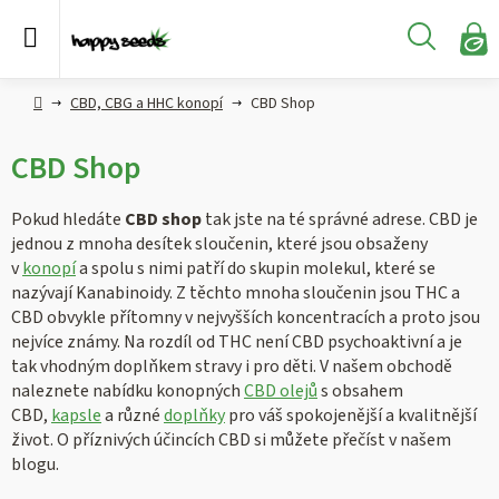
Přejít
na
Hledat
obsah
N
KO
Semena
Hlavní
CBD, CBG a HHC konopí
CBD Shop
konopí
strana
CBD Shop
CBD,
CBG a
HHC
Pokud hledáte
CBD shop
tak jste na té správné adrese. CBD je
konopí
jednou z mnoha desítek sloučenin, které jsou obsaženy
v
konopí
a spolu s nimi patří do skupin molekul, které se
Konopné
nazývají Kanabinoidy. Z těchto mnoha sloučenin jsou THC a
produkty
CBD obvykle přítomny v nejvyšších koncentracích a proto jsou
nejvíce známy. Na rozdíl od THC není CBD psychoaktivní a je
tak vhodným doplňkem stravy i pro děti. V našem obchodě
Hašiš
naleznete nabídku konopných
CBD olejů
s obsahem
CBD,
kapsle
a různé
doplňky
pro váš spokojenější a kvalitnější
Kratom
život. O příznivých účincích CBD si můžete přečíst v našem
blogu.