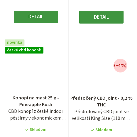
DETAIL
DETAIL
novinka
české cbd konopí!
(–4 %)
Průměrné
hodnocení
Konopí na mast 25 g -
Předtočený CBD joint - 0,2 %
produktu
Pineapple Kush
THC
je
CBD konopí z české indoor
Předrolovaný CBD joint ve
3,6
pěstírny v ekonomickém
velikosti King Size (110 mm)
z
balení o hmotnosti 25
představuje praktické...
5
Skladem
Skladem
gramů...
hvězdiček.