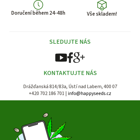
Doručení během 24-48h
Vše skladem!
SLEDUJTE NÁS
KONTAKTUJTE NÁS
Drážďanská 814/83a, Ústí nad Labem, 400 07
+420 702 186 701 |
info@happyseeds.cz
Z
á
p
a