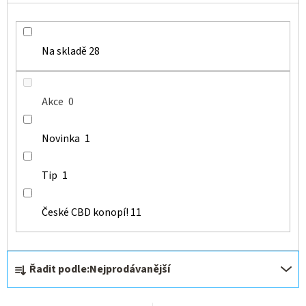
Na skladě
28
Akce
0
Novinka
1
Tip
1
České CBD konopí!
11
Ř
Řadit podle:
Nejprodávanější
a
z