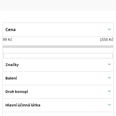
V
ý
Cena
p
99
Kč
1550
Kč
i
s
p
Značky
r
o
Balení
d
Druh konopí
u
k
Hlavní účinná látka
t