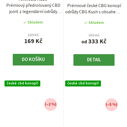
je
produktu
Prémiový předrolovaný CBD
Prémiové české CBG konopí
4,3
je
joint z legendární odrůdy
odrůdy CBG Kush s obsahem 7
z
3,7
Amnesia Haze s vysokým...
% kanabigerolu. Tyto...
5
z
Skladem
Skladem
hvězdiček.
5
hvězdiček.
189 Kč
355 Kč
169 Kč
333 Kč
od
DO KOŠÍKU
DETAIL
české cbd konopí!
české cbd konopí!
(–2 %)
(–5 %)