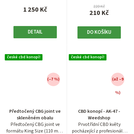
220 Kč
1 250 Kč
210 Kč
DETAIL
DO KOŠÍKU
české cbd konopí!
české cbd konopí!
(–7 %)
(až –9
%)
Průměrné
hodnocení
Průměrné
Předtočený CBG joint ve
CBD konopí - AK-47 -
produktu
hodnocení
skleněném obalu
Weedshop
je
produktu
Předtočený CBG joint ve
Prvotřídní CBD květy
3,9
je
formátu King Size (110 mm)
pocházející z profesionální
z
3,9