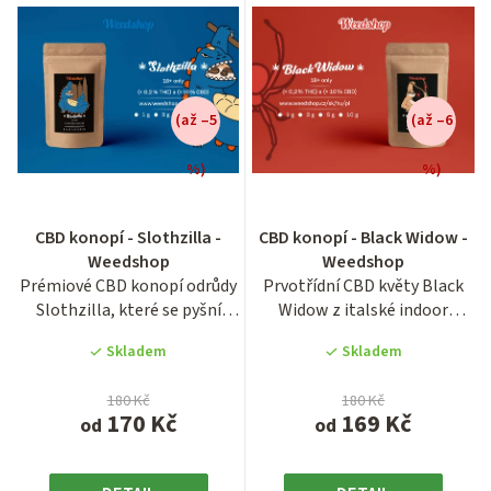
e
n
í
(až –5
(až –6
p
r
%)
%)
o
Průměrné
hodnocení
d
CBD konopí - Slothzilla -
CBD konopí - Black Widow -
produktu
u
Weedshop
Weedshop
je
Prémiové CBD konopí odrůdy
Prvotřídní CBD květy Black
5,0
k
Slothzilla, které se pyšní
Widow z italské indoor
z
t
nadstandardním obsahem...
produkce disponují vysokou...
5
Skladem
Skladem
ů
hvězdiček.
180 Kč
180 Kč
170 Kč
169 Kč
od
od