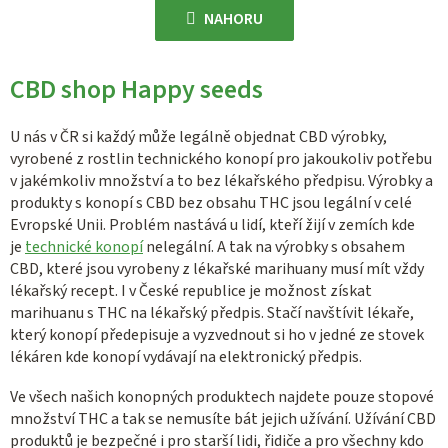
á
l
NAHORU
n
á
k
d
o
CBD shop Happy seeds
a
v
c
á
í
U nás v ČR si každý může legálně objednat CBD výrobky,
n
p
vyrobené z rostlin technického konopí pro jakoukoliv potřebu
í
v jakémkoliv množství a to bez lékařského předpisu. Výrobky a
r
produkty s konopí s CBD bez obsahu THC jsou legální v celé
v
Evropské Unii. Problém nastává u lidí, kteří žijí v zemích kde
k
je
technické konopí
nelegální. A tak na výrobky s obsahem
y
CBD, které jsou vyrobeny z lékařské marihuany musí mít vždy
v
lékařský recept. I v České republice je možnost získat
ý
marihuanu s THC na lékařský předpis. Stačí navštívit lékaře,
p
který konopí předepisuje a vyzvednout si ho v jedné ze stovek
i
lékáren kde konopí vydávají na elektronický předpis.
s
Ve všech našich konopných produktech najdete pouze stopové
u
množství THC a tak se nemusíte bát jejich užívání. Užívání CBD
produktů je bezpečné i pro starší lidi, řidiče a pro všechny kdo