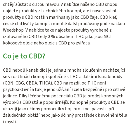
chtějí zůstat s čistou hlavou. V nabídce našeho CBD shopu
najdete produkty z technického konopí, ale i naše vlastní
produkty s CBD rostlin marihuany jako CBD čaje, CBD kief,
české cbd květy konopí a mnohé další prodávány pod značkou
Weedshop. V nabídce také najdete produkty vyrobené z
izolovaného CBD tedy 0 % obsahem THC jako jsou MCT
kokosové oleje nebo oleje s CBD pro zvířata.
Co je to CBD?
CBD neboli kanabidiol je jedna z mnoha sloučenin nacházející
se v rostlinách konopí společně s THC a dalšími kanabinoidy
(CBN, CBG, CBDA, THCA). CBD na rozdíl od THC není
psychoaktivní a tak je jeho užívání zcela bezpečné i pro citlivé
jedince. Díky léčebnému potenciálu CBD je prodej konopných
výrobků s CBD stále populárnější. Konopné produkty s CBD se
ukazují jako účinný pomocník v boji proti nespavosti, při
žaludečních obtíží nebo jako účinný prostředek k uvolnění těla
i mysli.