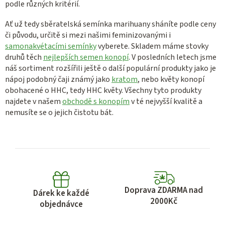
podle různých kritérií.
Ať už tedy sběratelská semínka marihuany sháníte podle ceny
či původu, určitě si mezi našimi feminizovanými i
samonakvétacími semínky
vyberete. Skladem máme stovky
druhů těch
nejlepších semen konopí
. V posledních letech jsme
náš sortiment rozšířili ještě o další populární produkty jako je
nápoj podobný čaji známý jako
kratom
, nebo květy konopí
obohacené o HHC, tedy HHC květy. Všechny tyto produkty
najdete v našem
obchodě s konopím
v té nejvyšší kvalitě a
nemusíte se o jejich čistotu bát.
Doprava ZDARMA nad
Dárek ke každé
2000Kč
objednávce