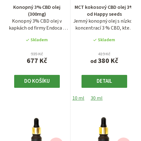
Průměrné
Průměrné
Konopný 3% CBD olej
MCT kokosový CBD olej 3%
hodnocení
hodnocení
(300mg)
od Happy seeds
produktu
produktu
Konopný 3% CBD olej v
Jemný konopný olej s nízkou
je
je
kapkách od firmy Endoca v
koncentrací 3 % CBD, který
4,6
4,4
balení o obsahu 10 ml.
představuje ideální...
z
z
Skladem
Skladem
5
5
hvězdiček.
hvězdiček.
935 Kč
419 Kč
677 Kč
380 Kč
od
DO KOŠÍKU
DETAIL
10 ml
30 ml