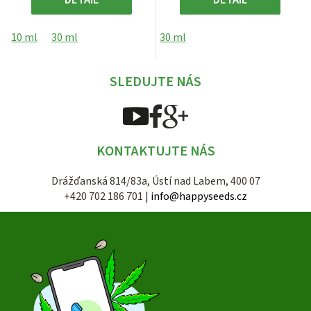
10 ml
30 ml
30 ml
SLEDUJTE NÁS
KONTAKTUJTE NÁS
Drážďanská 814/83a, Ústí nad Labem, 400 07
+420 702 186 701 |
info@happyseeds.cz
Z
á
p
a
t