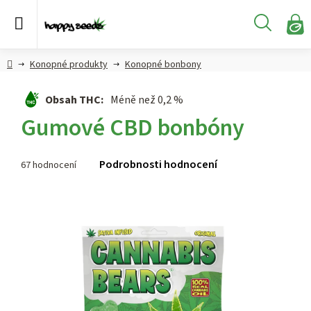
Přejít
na
Hledat
obsah
N
KO
Semena
Hlavní
Konopné produkty
Konopné bonbony
konopí
strana
Obsah THC
:
Méně než 0,2 %
CBD,
Gumové CBD bonbóny
CBG a
HHC
konopí
Průměrné
Podrobnosti hodnocení
67 hodnocení
hodnocení
Konopné
produktu
produkty
je
4,0
Hašiš
z 5
hvězdiček.
Kratom