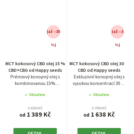
(až –35
(až –3
%)
%)
Průměrné
Průměrné
MCT kokosový CBD olej 15 %
MCT kokosový CBD olej 30 %
hodnocení
hodnocení
CBD+CBG od Happy seeds
CBD od Happy seeds
produktu
produktu
Prémiový konopný olej s
Exkluzivní konopný olej s
je
je
kombinovanou 15%
vysokou koncentrací 30 %
3,7
4,2
koncentrací kanabinoidů CBD
CBD, vyrobený na bázi...
z
z
Skladem
Skladem
a CBG,...
5
5
hvězdiček.
hvězdiček.
1 630 Kč
1 700 Kč
1 389 Kč
1 638 Kč
od
od
DETAIL
DETAIL