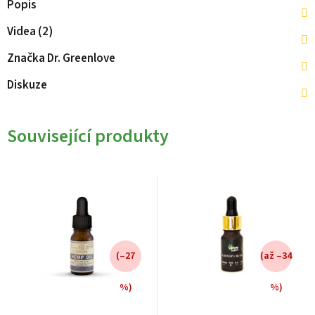
Popis
Videa (2)
Značka
Dr. Greenlove
Diskuze
Související produkty
(–27
(až –34
%)
%)