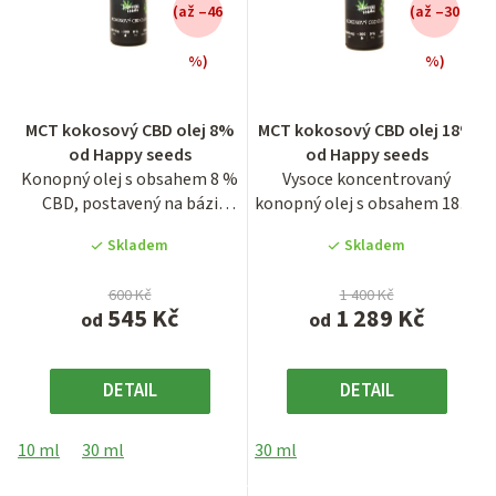
(až –46
(až –30
%)
%)
Průměrné
Průměrné
MCT kokosový CBD olej 8%
MCT kokosový CBD olej 18%
hodnocení
hodnocení
od Happy seeds
od Happy seeds
produktu
produktu
Konopný olej s obsahem 8 %
Vysoce koncentrovaný
je
je
CBD, postavený na bázi
konopný olej s obsahem 18 %
3,7
3,9
čistého kokosového MCT...
CBD, jehož základ tvoří...
z
z
Skladem
Skladem
5
5
hvězdiček.
hvězdiček.
600 Kč
1 400 Kč
545 Kč
1 289 Kč
od
od
DETAIL
DETAIL
10 ml
30 ml
30 ml