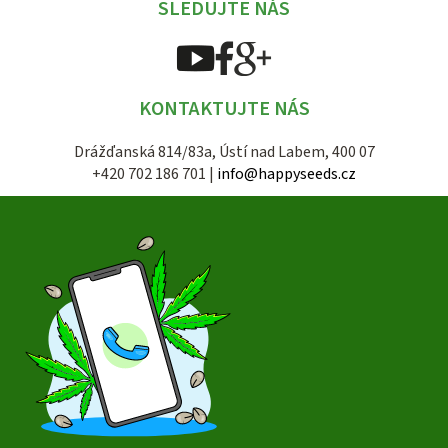
SLEDUJTE NÁS
KONTAKTUJTE NÁS
Drážďanská 814/83a, Ústí nad Labem, 400 07
+420 702 186 701 |
info@happyseeds.cz
Z
á
p
a
t
í