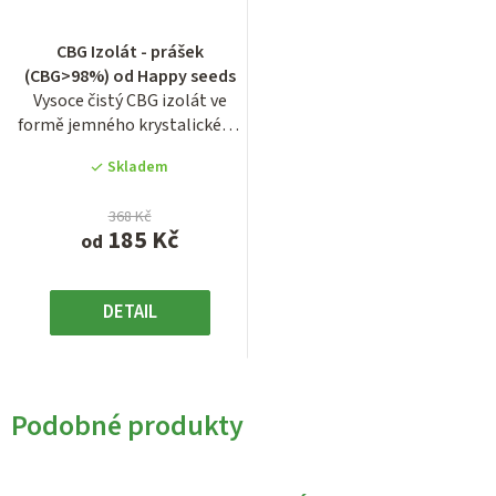
Průměrné
CBG Izolát - prášek
hodnocení
(CBG>98%) od Happy seeds
produktu
Vysoce čistý CBG izolát ve
je
formě jemného krystalického
3,3
prášku od značky Happy...
z
Skladem
5
hvězdiček.
368 Kč
185 Kč
od
DETAIL
Podobné produkty