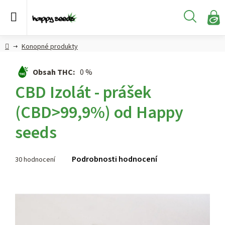
Přejít
na
Hledat
obsah
N
KO
Semena
Hlavní
Konopné produkty
konopí
strana
Obsah THC
:
0 %
CBD,
CBD Izolát - prášek
CBG a
HHC
(CBD>99,9%) od Happy
konopí
seeds
Konopné
produkty
Průměrné
Podrobnosti hodnocení
30 hodnocení
hodnocení
Hašiš
produktu
je
Kratom
4,2
z 5
hvězdiček.