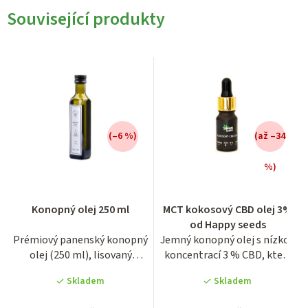
Související produkty
(–6 %)
(až –34
%)
Průměrné
Průměrné
Konopný olej 250 ml
MCT kokosový CBD olej 3%
hodnocení
hodnocení
od Happy seeds
produktu
produktu
Prémiový panenský konopný
Jemný konopný olej s nízkou
je
je
olej (250 ml), lisovaný
koncentrací 3 % CBD, který
5,0
4,4
výhradně za studena pro...
představuje ideální...
z
z
Skladem
Skladem
5
5
hvězdiček.
hvězdiček.