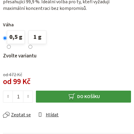
přesahující 99,9 %. Ideální volba pro ty, kteří vyžadují
maximální koncentraci bez kompromisů.
Váha
0,5 g
1 g
Zvolte variantu
od 472 Kč
od
99 Kč
Měrná cena:
DO KOŠÍKU
Zeptat se
Hlídat