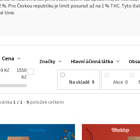
%. Pro Českou republiku je limit posunut až na 1 % THC. Tyto ital
é Unie.
V
Cena
ý
Značky
Hlavní účinná látka
Obsa
49
Kč
1550
p
Kč
Na skladě
9
Akce
0
tránka
1
z
1
-
9
položek celkem
p
o