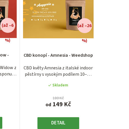
n
í
(až –6
(až –26
p
r
%)
%)
é
í
o
dow -
CBD konopí - Amnesia - Weedshop
d
k Widow z
CBD květy Amnesia z italské indoor
u
isponují
pěstírny s vysokým podílem 10–14
% CBD a...
k
Skladem
.
t
180 Kč
149 Kč
od
ů
DETAIL