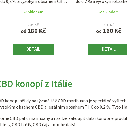
do 0,2 % a vysokým obsahem CBD,
do 0,2 % a vysokým obsah
z
z
který...
který...
5
5
Skladem
Skladem
hvězdiček.
hvězdiček
205 Kč
210 Kč
180 Kč
160 Kč
od
od
DETAIL
DETAIL
O
v
BD konopí z Itálie
l
á
D konopí někdy nazývané též CBD marihuana je speciálně vyšlecht
d
vysokým obsahem CBD a legálním obsahem THC do 0,2 %. Tyto Happy
a
c
omě CBD palic marihuany u nás lze zakoupit další konopné produ
blety, CBD hašiš, CBD čaj a mnohé další.