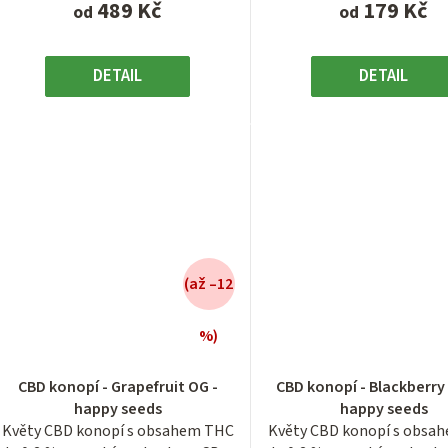
489 Kč
179 Kč
od
od
DETAIL
DETAIL
(až –12
%)
Průměrné
Průměrn
hodnocení
hodnocen
CBD konopí - Grapefruit OG -
CBD konopí - Blackberry
produktu
produktu
happy seeds
happy seeds
je
je
Květy CBD konopí s obsahem THC
Květy CBD konopí s obsa
4,4
4,4