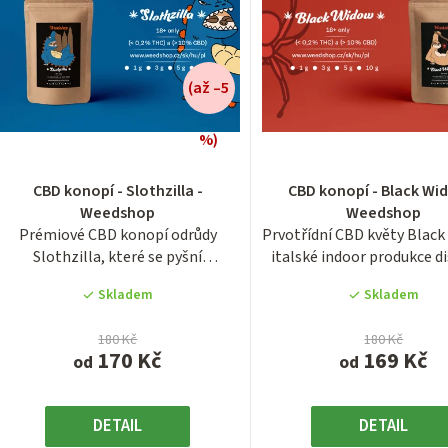
d
u
(až –5
k
%)
Průměrn
hodnocen
ů
CBD konopí - Slothzilla -
CBD konopí - Black Wi
produktu
Weedshop
Weedshop
je
Prémiové CBD konopí odrůdy
Prvotřídní CBD květy Blac
5,0
Slothzilla, které se pyšní
italské indoor produkce d
z
nadstandardním obsahem...
vysokou...
5
Skladem
Skladem
hvězdiček
180 Kč
180 Kč
170 Kč
169 Kč
od
od
DETAIL
DETAIL