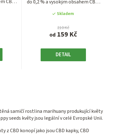
em CBD,
do 0,2 % a vysokým obsahem CBD,
z
který...
5
Skladem
.
hvězdiček.
210 Kč
159 Kč
od
DETAIL
ěná samičí rostlina marihuany produkující květy
 seeds květy jsou legální v celé Evropské Unii.
kty z CBD konopí jako jsou CBD kapky, CBD