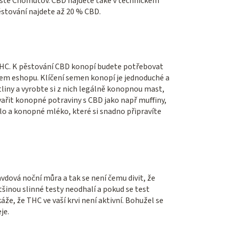
tě Chomutov. CBD najdete také v technickém
stování najdete až 20 % CBD.
 THC. K pěstování CBD konopí budete potřebovat
em eshopu. Klíčení semen konopí je jednoduché a
tliny a vyrobte si z nich legálně konopnou mast,
ařit konopné potraviny s CBD jako např muffiny,
 a konopné mléko, které si snadno připravíte
vdová noční můra a tak se není čemu divit, že
šinou slinné testy neodhalí a pokud se test
že, že THC ve vaší krvi není aktivní. Bohužel se
je.