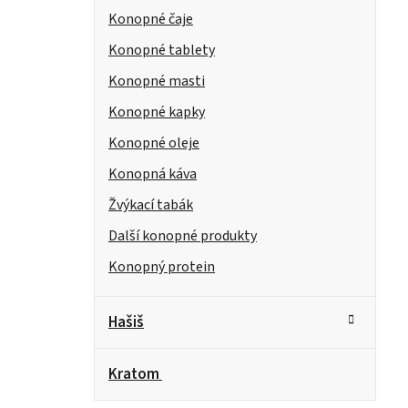
Konopné čaje
Konopné tablety
Konopné masti
Konopné kapky
Konopné oleje
Konopná káva
Žvýkací tabák
Další konopné produkty
Konopný protein
Hašiš
Kratom