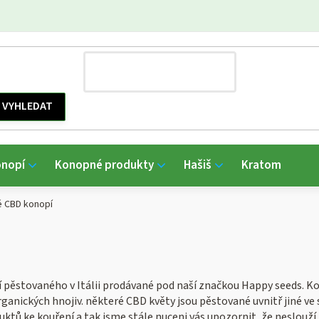
onopí
Konopné produkty
Hašiš
Kratom
é CBD konopí
ěstovaného v Itálii prodávané pod naší značkou Happy seeds. Kono
ganických hnojiv. některé CBD květy jsou pěstované uvnitř jiné ve
tů ke kouření a tak jsme stále nuceni vás upozornit, že neslouží