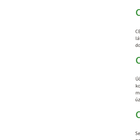
C
CB
lá
do
Úč
ko
mn
úz
Se