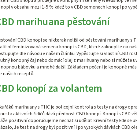
ašem CBD shopu a prodejně s konopnými semeny Weedshop ve měs
nopí v obsahu mezi 1-5 % kdež to v CBD semenech konopí po vypě
CBD marihuana pěstování
stování CBD konopí se nikterak neliší od pěstování marihuany s
alitní feminizovaná semena konopí s CBD, které zakoupíte na naš
stupujte dle návodu v našem článku. Vypěstujte si vlastní CBD ros
utný konopný čaj nebo domácí olej z marihuany nebo si můžete uv
nopnou bábovku a mnohé další. Základem pečení je konopné máslo
e našich receptů.
CBD konopí za volantem
kuřáků marihuany s THC je policejní kontrola s testy na drogy opra
ousta aktivních řidičů dává přednost CBD konopí. Konopí s CBD vět
áže pozitivní doporučujeme nechat si udělat krevní testy kde se uká
ázalo, že test na drogy byl pozitivní i po vysokých dávkách CBD ole