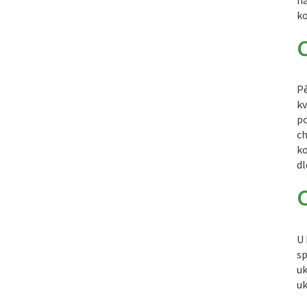
n
ko
Pě
kv
po
ch
ko
dl
U 
sp
uk
uk