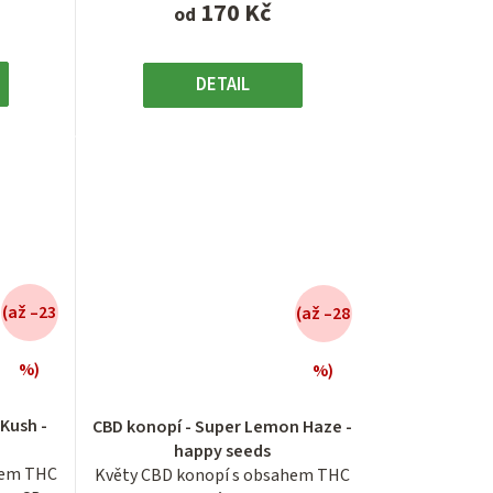
170 Kč
od
DETAIL
(až –23
(až –28
%)
%)
é
Průměrné
í
hodnocení
 Kush -
CBD konopí - Super Lemon Haze -
produktu
happy seeds
je
hem THC
Květy CBD konopí s obsahem THC
3,8