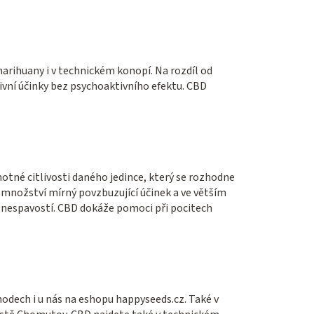
 marihuany i v technickém konopí. Na rozdíl od
ivní účinky bez psychoaktivního efektu. CBD
tné citlivosti daného jedince, který se rozhodne
 množství mírný povzbuzující účinek a ve větším
 s nespavostí. CBD dokáže pomoci při pocitech
dech i u nás na eshopu happyseeds.cz. Také v