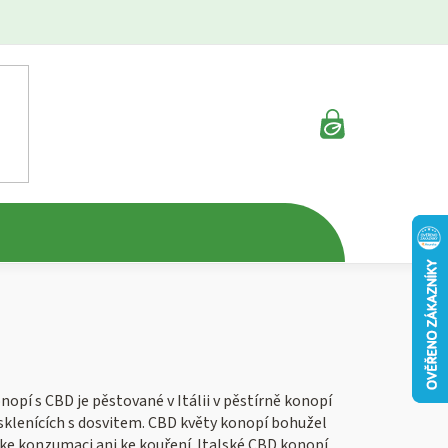
NÁKUPNÍ
KOŠÍK
pí s CBD je pěstované v Itálii v pěstírně konopí
 sklenících s dosvitem. CBD květy konopí bohužel
 ke konzumaci ani ke kouření. Italské CBD konopí