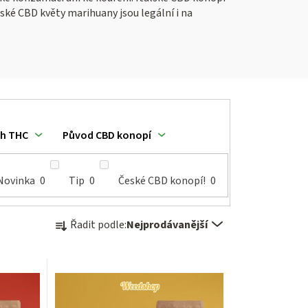
ské CBD květy marihuany jsou legální i na
h THC
Původ CBD konopí
Novinka
0
Tip
0
České CBD konopí!
0
Ř
Řadit podle:
Nejprodávanější
a
z
e