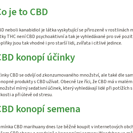
í
p
o je to CBD
r
v
D neboli kanabidiol je látka vyskytující se přirozeně v rostlinách
k
tky THC není CBD psychoaktivní a tak je vyhledávané pro své pozit
y
plňky jsou tak vhodné i pro starší lidi, zvířata i citlivé jedince.
v
CBD konopí účinky
ý
p
i
inky CBD se odvíjí od zkonzumovaného množství, ale také dle samo
nopné produkty s CBD užívat. Obecně lze říci, že CBD má v malém
s
ožství mírný sedativní účinek, který vyhledávají lidé při potížích
u
kosti a při úlevě od stresu.
CBD konopí semena
mínka CBD marihuany dnes lze běžně koupit v internetových obcho