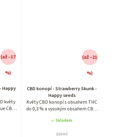
(až –17
(až –21
%)
%)
é
Průměrné
í
hodnocení
 - Happy
CBD konopí - Strawberry Skunk -
produktu
Happy seeds
je
BD květy
Květy CBD konopí s obsahem THC
3,8
lue CBD,
do 0,3 % a vysokým obsahem CBD,
z
který dosahuje...
5
Skladem
.
hvězdiček.
216 Kč