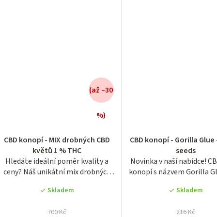
(až –30
%)
Průměrn
hodnocen
CBD konopí - MIX drobných CBD
CBD konopí - Gorilla Glue
produktu
květů 1 % THC
seeds
je
Hledáte ideální poměr kvality a
Novinka v naší nabídce! C
4,3
ceny? Náš unikátní mix drobných
konopí s názvem Gorilla G
z
květů...
které...
5
Skladem
Skladem
hvězdiček
700 Kč
216 Kč