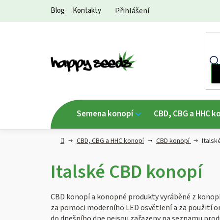
Přejít
Blog
Kontakty
Přihlášení
na
obsah
Semena konopí
CBD, CBG a HHC k
Hlavní
CBD, CBG a HHC konopí
CBD konopí
Italsk
strana
Italské CBD konopí
CBD konopí a konopné produkty vyráběné z konopí p
za pomoci moderního LED osvětlení a za použití or
do dnešního dne nejsou zařazeny na seznamu produk