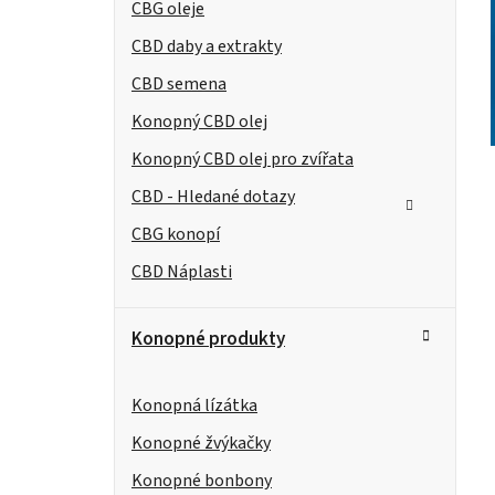
CBG oleje
í
CBD daby a extrakty
p
CBD semena
a
Konopný CBD olej
n
t
Konopný CBD olej pro zvířata
CBD - Hledané dotazy
e
CBG konopí
l
CBD Náplasti
Konopné produkty
Konopná lízátka
Konopné žvýkačky
Konopné bonbony