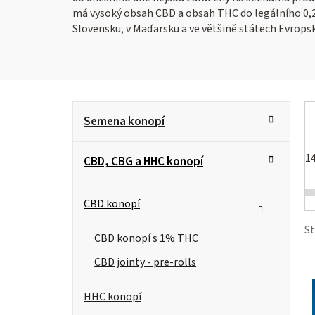
má vysoký obsah CBD a obsah THC do legálního 0,2 
Slovensku, v Maďarsku a ve většině státech Evropsk
P
K
Přeskočit
Semena konopí
kategorie
a
o
t
1
s
CBD, CBG a HHC konopí
e
g
t
i
o
CBD konopí
r
s
r
S
CBD konopí s 1% THC
i
a
CBD jointy - pre-rolls
e
n
r
HHC konopí
n