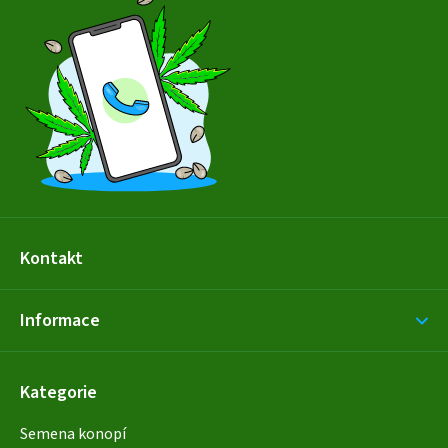
p
a
t
í
Kontakt
Informace
Kategorie
Semena konopí