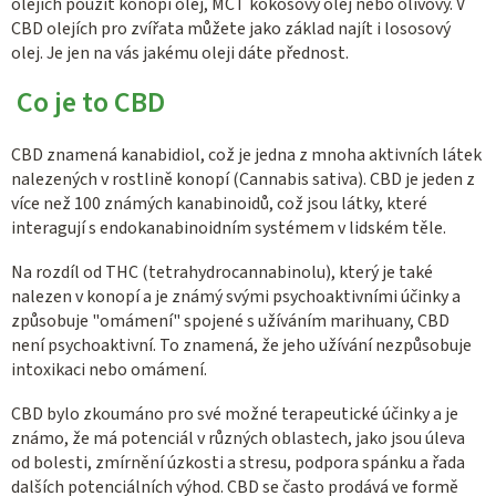
olejích použit konopí olej, MCT kokosový olej nebo olivový. V
CBD olejích pro zvířata můžete jako základ najít i lososový
olej. Je jen na vás jakému oleji dáte přednost.
Co je to CBD
CBD znamená kanabidiol, což je jedna z mnoha aktivních látek
nalezených v rostlině konopí (Cannabis sativa). CBD je jeden z
více než 100 známých kanabinoidů, což jsou látky, které
interagují s endokanabinoidním systémem v lidském těle.
Na rozdíl od THC (tetrahydrocannabinolu), který je také
nalezen v konopí a je známý svými psychoaktivními účinky a
způsobuje "omámení" spojené s užíváním marihuany, CBD
není psychoaktivní. To znamená, že jeho užívání nezpůsobuje
intoxikaci nebo omámení.
CBD bylo zkoumáno pro své možné terapeutické účinky a je
známo, že má potenciál v různých oblastech, jako jsou úleva
od bolesti, zmírnění úzkosti a stresu, podpora spánku a řada
dalších potenciálních výhod. CBD se často prodává ve formě