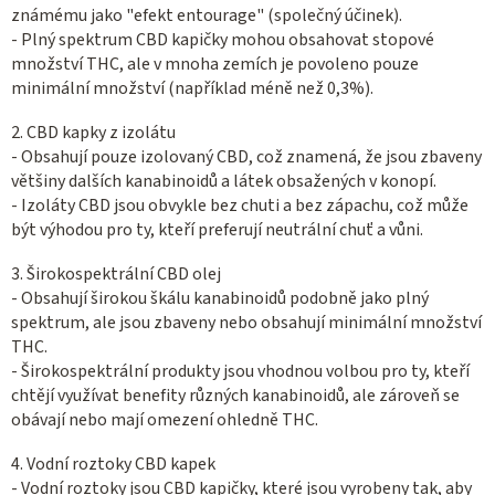
známému jako "efekt entourage" (společný účinek).
- Plný spektrum CBD kapičky mohou obsahovat stopové
množství THC, ale v mnoha zemích je povoleno pouze
minimální množství (například méně než 0,3%).
2. CBD kapky z izolátu
- Obsahují pouze izolovaný CBD, což znamená, že jsou zbaveny
většiny dalších kanabinoidů a látek obsažených v konopí.
- Izoláty CBD jsou obvykle bez chuti a bez zápachu, což může
být výhodou pro ty, kteří preferují neutrální chuť a vůni.
3. Širokospektrální CBD olej
- Obsahují širokou škálu kanabinoidů podobně jako plný
spektrum, ale jsou zbaveny nebo obsahují minimální množství
THC.
- Širokospektrální produkty jsou vhodnou volbou pro ty, kteří
chtějí využívat benefity různých kanabinoidů, ale zároveň se
obávají nebo mají omezení ohledně THC.
4. Vodní roztoky CBD kapek
- Vodní roztoky jsou CBD kapičky, které jsou vyrobeny tak, aby