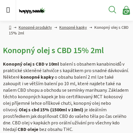
Přejít
na
Hledat
obsah
N
KO
Semena
Hlavní
Konopné produkty
Konopné kapky
Konopný olej s CBD
konopí
strana
15% 2ml
CBD,
Konopný olej s CBD 15% 2ml
CBG a
HHC
konopí
Konopný olej s CBD v 10ml
balení s obsahem kanabinoidů v
praktické skleněné lahvičce s kapátkem pro snadné dávkování.
Některé
konopné kapky
o obsahu balení 2 ml lze také
Konopné
produkty
zakoupit i ve větším balení po 10 ml, které najdete také na
našem CBD shopu a obchodu se semínky marihuany. Základem
těchto konopných kapek je bio certifikovaný MCT kokosový
Hašiš
olej příjemné lehce oříškové chuti, konopný olej nebo
olivový.
Olej s cbd 15% (1500ml v 10ml)
je ideálním
Kratom
prostředkem jak doplňovat CBD do vašeho těla po čas celého
dne. CBD olej v kapkách pro orální užívání pro všechny kdo
hledají
CBD oleje
bez obsahu THC.