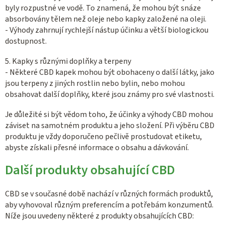
byly rozpustné ve vodě. To znamená, že mohou být snáze
absorbovány tělem než oleje nebo kapky založené na oleji.
- Výhody zahrnují rychlejší nástup účinku a větší biologickou
dostupnost.
5. Kapky s různými doplňky a terpeny
- Některé CBD kapek mohou být obohaceny o další látky, jako
jsou terpeny z jiných rostlin nebo bylin, nebo mohou
obsahovat další doplňky, které jsou známy pro své vlastnosti.
Je důležité si být vědom toho, že účinky a výhody CBD mohou
záviset na samotném produktu a jeho složení. Při výběru CBD
produktu je vždy doporučeno pečlivě prostudovat etiketu,
abyste získali přesné informace o obsahu a dávkování.
Další produkty obsahující CBD
CBD se v současné době nachází v různých formách produktů,
aby vyhovoval různým preferencím a potřebám konzumentů.
Níže jsou uvedeny některé z produkty obsahujících CBD: