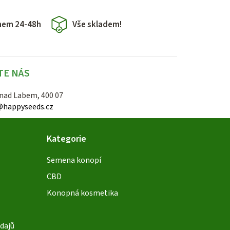
hem 24-48h
Vše skladem!
TE NÁS
 nad Labem, 400 07
@happyseeds.cz
Kategorie
Semena konopí
CBD
Konopná kosmetika
dajů