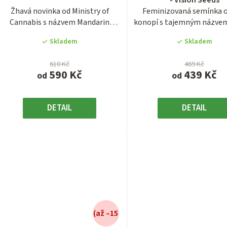
- Vision Seeds
je
je
Žhavá novinka od Ministry of
Feminizovaná semínka 
4,4
4,1
Cannabis s názvem Mandarin
konopí s tajemným názve
z
z
Gelato ve...
Mango Bud z...
5
5
Skladem
Skladem
hvězdiček.
hvězdiček
610 Kč
469 Kč
590 Kč
439 Kč
od
od
DETAIL
DETAIL
(až –15