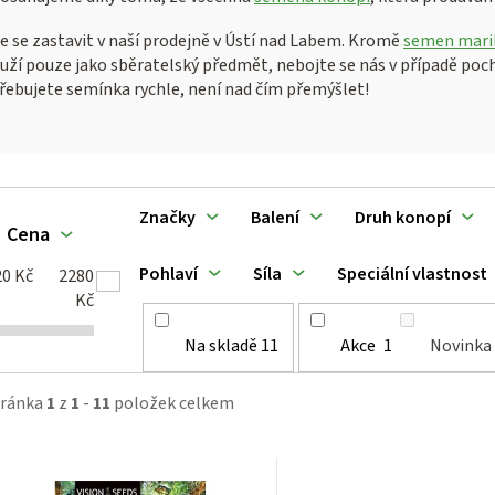
e se zastavit v naší prodejně v Ústí nad Labem. Kromě
semen mari
uží pouze jako sběratelský předmět, nebojte se nás v případě po
řebujete semínka rychle, není nad čím přemýšlet!
V
Značky
Balení
Druh konopí
Cena
ý
Pohlaví
Síla
Speciální vlastnost
20
Kč
2280
p
Kč
Na skladě
11
Akce
1
Novinka
tránka
1
z
1
-
11
položek celkem
p