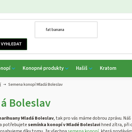
onopí
Konopné produkty
Hašiš
Kratom
í
Semena konopí Mladá Boleslav
á Boleslav
arihuany Mladá Boleslav
, tak pro vás máme dobrou zprávu. Náš 
da potřebujete
semínka konopí v Mladé Boleslavi
hned zítra, při 
 dosahujeme díky tomu, že všechna
semena konopí
, která prodává