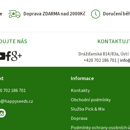
l
á
e
Doprava ZDARMA nad 2000Kč
Doručení bě
d
a
c
í
DUJTE NÁS
KONTAKTUJ
p
Drážďanská 814/83a, Ústí
r
+420 702 186 701 |
info
v
k
kt
Informace
y
v
0 702 186 701
Kontakty
ý
Obchodní podmínky
o
@
happyseeds.cz
p
Služba Pick & Mix
i
Doprava
s
Podmínky ochrany osobních ú