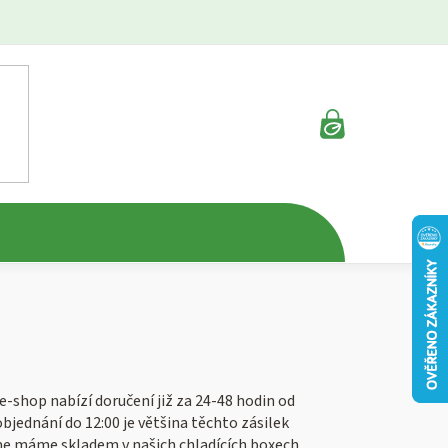
NÁKUPNÍ
KOŠÍK
e-shop nabízí doručení již za 24-48 hodin od
objednání do 12:00 je většina těchto zásilek
me máme skladem v našich chladících boxech.