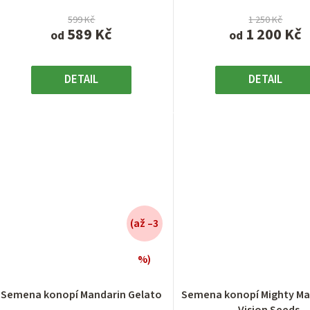
599 Kč
1 250 Kč
589 Kč
1 200 Kč
od
od
DETAIL
DETAIL
(až –3
%)
Průměrné
Průměrn
hodnocení
hodnocen
Semena konopí Mandarin Gelato
Semena konopí Mighty M
produktu
produktu