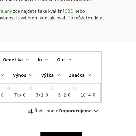
huany
zde najdete také kvalitní
CBD
nebo
chybností s výběrem kontaktovat. To můžete udělat
Genetika
In
Out
Výnos
Výška
Značka
0
Tip
0
3+1
0
5+2
0
10+4
0
Ř
Řadit podle:
Doporučujeme
a
z