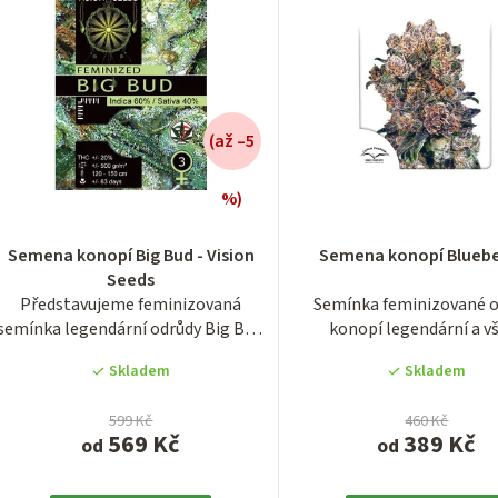
o
d
u
k
(až –5
%)
Průměrné
Průměrn
ů
hodnocení
hodnocen
Semena konopí Big Bud - Vision
Semena konopí Blueb
produktu
produktu
Seeds
je
je
Představujeme feminizovaná
Semínka feminizované 
3,9
3,5
semínka legendární odrůdy Big Bud.
konopí legendární a 
z
z
Jde o...
pěstitelům dobře znám
5
5
Skladem
Skladem
hvězdiček.
hvězdiček
599 Kč
460 Kč
569 Kč
389 Kč
od
od