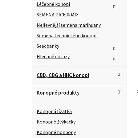
n
Léčebné konopí
í
SEMENA PICK & MIX
Nejlevnější semena marihuany
p
Semena technického konopí
a
Seedbanky
n
t
Hledané dotazy
e
CBD, CBG a HHC konopí
l
Konopné produkty
Konopná lízátka
Konopné žvýkačky
Konopné bonbony