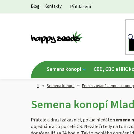
Přejít
Blog
Kontakty
Přihlášení
na
obsah
Semena konopí
CBD, CBG a HHC k
Hlavní
Semena konopí
Feminizovaná semena konop
strana
Semena konopí Mlad
Přátelé a drazí zákazníci, pokud hledáte
semena m
objednání a to po celé ČR. Nezáleží tedy na tom z
doručena již za 24 hodin. Takto rychlého doručení