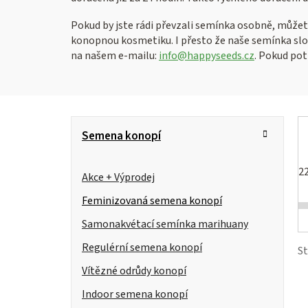
Pokud by jste rádi převzali semínka osobně, můžet
konopnou kosmetiku. I přesto že naše semínka slo
na našem e-mailu:
info@happyseeds.cz
. Pokud pot
P
K
Přeskočit
Semena konopí
kategorie
a
o
t
2
s
Akce + Výprodej
e
g
Feminizovaná semena konopí
t
i
o
Samonakvétací semínka marihuany
r
s
r
Regulérní semena konopí
S
i
a
Vítězné odrůdy konopí
e
n
r
Indoor semena konopí