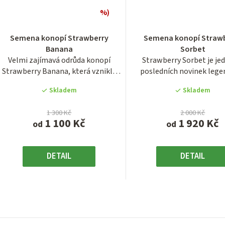
%)
Průměrné
Průměrn
hodnocení
hodnocen
Semena konopí Strawberry
Semena konopí Straw
produktu
produktu
Banana
Sorbet
je
je
Velmi zajímavá odrůda konopí
Strawberry Sorbet je je
3,2
3,6
Strawberry Banana, která vznikla
posledních novinek lege
z
z
za pomoci...
seedbanky DNA...
5
5
Skladem
Skladem
hvězdiček.
hvězdiček
1 300 Kč
2 000 Kč
1 100 Kč
1 920 Kč
od
od
DETAIL
DETAIL
O
v