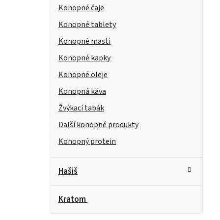
Konopné čaje
Konopné tablety
Konopné masti
Konopné kapky
Konopné oleje
Konopná káva
Žvýkací tabák
Další konopné produkty
Konopný protein
Hašiš
Kratom