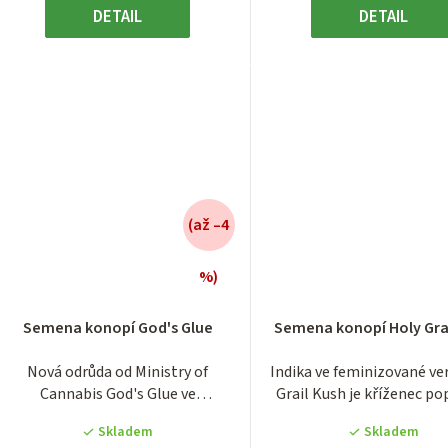
DETAIL
DETAIL
(až –4
%)
Průměrné
Průměrn
hodnocení
hodnocen
Semena konopí God's Glue
Semena konopí Holy Gra
produktu
produktu
je
je
Nová odrůda od Ministry of
Indika ve feminizované ve
4,0
5,0
Cannabis God's Glue ve
Grail Kush je kříženec po
z
z
feminizované verzi v balení...
odrůdy...
5
5
Skladem
Skladem
hvězdiček.
hvězdiček