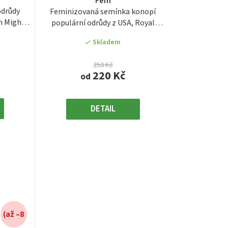
Fem
je
odrůdy
Feminizovaná semínka konopí
3,9
m Mighty
populární odrůdy z USA, Royal
z
Cookies. Jedná se o...
5
Skladem
.
hvězdiček.
250 Kč
220 Kč
od
DETAIL
(až –8