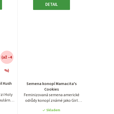
DETAIL
(až –4
%)
é
Průměrné
í
hodnocení
il Kush
Semena konopí Mamacita's
produktu
Cookies
je
rzi Holy
Feminizovaná semena americké
3,8
pulární
odrůdy konopí známé jako Girl
z
Scout Cookies v...
5
Skladem
.
hvězdiček.