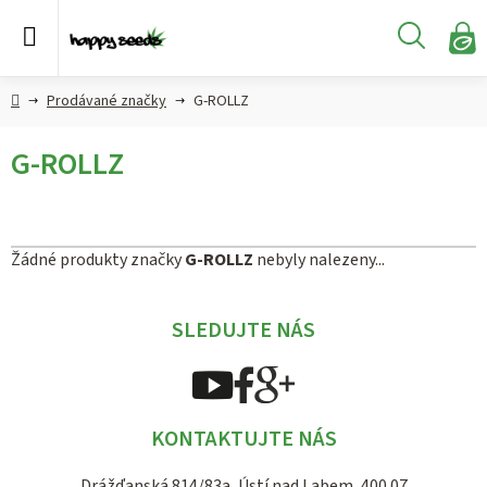
Přejít
na
Hledat
obsah
N
KO
Semena
Hlavní
Prodávané značky
G-ROLLZ
konopí
strana
G-ROLLZ
CBD,
CBG a
HHC
konopí
Žádné produkty značky
G-ROLLZ
nebyly nalezeny...
Konopné
produkty
SLEDUJTE NÁS
Hašiš
Kratom
KONTAKTUJTE NÁS
Drážďanská 814/83a, Ústí nad Labem, 400 07