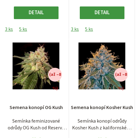
DETAIL
DETAIL
3 ks
5 ks
3 ks
5 ks
(až –8
(až –8
%)
%)
Průměrné
hodnocení
Semena konopí OG Kush
Semena konopí Kosher Kush
produktu
je
Semínka feminizované
Semínka konopí odrůdy
2,5
odrůdy OG Kush od Reserva
Kosher Kush z kalifornského
z
Privada po 5 nebo 10 kusech
pobřeží patří mezi jedny z...
5