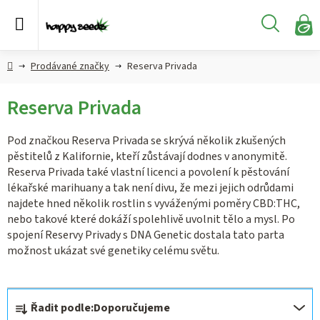
Přejít
na
Hledat
obsah
N
KO
Semena
Hlavní
Prodávané značky
Reserva Privada
konopí
strana
Reserva Privada
CBD,
CBG a
HHC
Pod značkou Reserva Privada se skrývá několik zkušených
konopí
pěstitelů z Kalifornie, kteří zůstávají dodnes v anonymitě.
Reserva Privada také vlastní licenci a povolení k pěstování
Konopné
lékařské marihuany a tak není divu, že mezi jejich odrůdami
produkty
najdete hned několik rostlin s vyváženými poměry CBD:THC,
nebo takové které dokáží spolehlivě uvolnit tělo a mysl. Po
spojení Reservy Privady s DNA Genetic dostala tato parta
Hašiš
možnost ukázat své genetiky celému světu.
Kratom
Ř
Řadit podle:
Doporučujeme