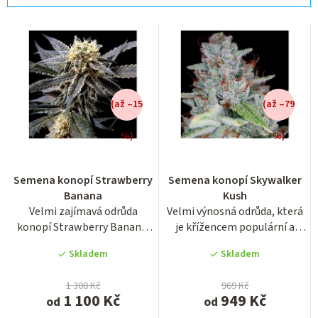
a
z
V
e
ý
n
p
í
i
(až –15
(až –79
p
s
r
%)
%)
p
o
Průměrné
r
hodnocení
d
Semena konopí Strawberry
Semena konopí Skywalker
o
produktu
u
Banana
Kush
je
d
Velmi zajímavá odrůda
Velmi výnosná odrůda, která
3,2
k
u
konopí Strawberry Banana,
je křížencem populární a
z
t
která vznikla za pomoci...
velmi oblíbené odrůdy OG...
5
k
Skladem
Skladem
ů
hvězdiček.
t
1 300 Kč
969 Kč
ů
1 100 Kč
949 Kč
od
od