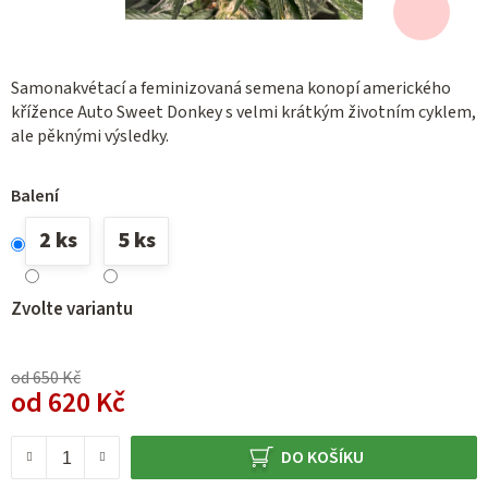
Samonakvétací a feminizovaná semena konopí amerického
křížence Auto Sweet Donkey s velmi krátkým životním cyklem,
ale pěknými výsledky.
Balení
2 ks
5 ks
Zvolte variantu
od 650 Kč
od
620 Kč
Měrná cena:
DO KOŠÍKU