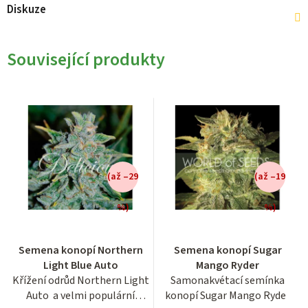
Diskuze
Související produkty
(až –29
(až –19
%)
%)
Průměrné
Průměrné
Semena konopí Northern
Semena konopí Sugar
hodnocení
hodnocení
Light Blue Auto
Mango Ryder
produktu
produktu
Křížení odrůd Northern Light
Samonakvétací semínka
je
je
Auto a velmi populární
konopí Sugar Mango Ryder
4,1
4,5