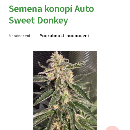
Semena konopí Auto
Sweet Donkey
Průměrné
Podrobnosti hodnocení
8 hodnocení
hodnocení
produktu
je
3,5
z 5
hvězdiček.