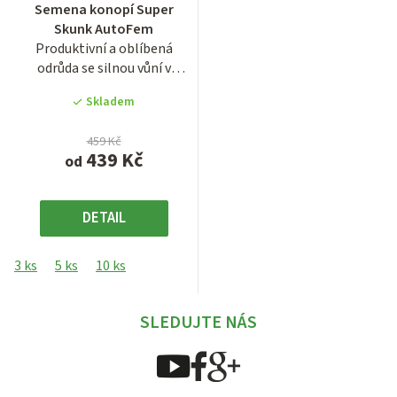
Semena konopí Super
hodnocení
Skunk AutoFem
produktu
Produktivní a oblíbená
je
odrůda se silnou vůní v
4,3
samonakvétací verzi s
z
Skladem
názvem...
5
hvězdiček.
459 Kč
439 Kč
od
DETAIL
3 ks
5 ks
10 ks
SLEDUJTE NÁS