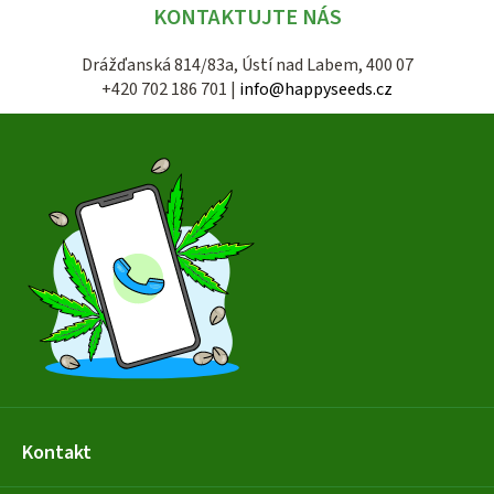
KONTAKTUJTE NÁS
Drážďanská 814/83a, Ústí nad Labem, 400 07
+420 702 186 701 |
info@happyseeds.cz
Z
á
p
a
t
í
Kontakt