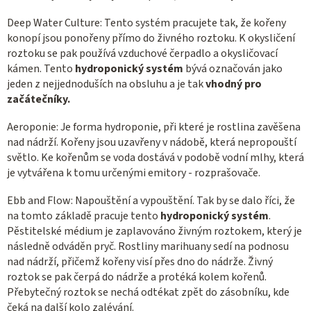
Deep Water Culture: Tento systém pracujete tak, že kořeny
konopí jsou ponořeny přímo do živného roztoku. K okysličení
roztoku se pak používá vzduchové čerpadlo a okysličovací
kámen. Tento
hydroponický systém
bývá označován jako
jeden z nejjednoduších na obsluhu a je tak
vhodný pro
začátečníky.
Aeroponie: Je forma hydroponie, při které je rostlina zavěšena
nad nádrží. Kořeny jsou uzavřeny v nádobě, která nepropouští
světlo. Ke kořenům se voda dostává v podobě vodní mlhy, která
je vytvářena k tomu určenými emitory - rozprašovače.
Ebb and Flow: Napouštění a vypouštění. Tak by se dalo říci, že
na tomto základě pracuje tento
hydroponický systém
.
Pěstitelské médium je zaplavováno živným roztokem, který je
následně odváděn pryč. Rostliny marihuany sedí na podnosu
nad nádrží, přičemž kořeny visí přes dno do nádrže. Živný
roztok se pak čerpá do nádrže a protéká kolem kořenů.
Přebytečný roztok se nechá odtékat zpět do zásobníku, kde
čeká na další kolo zalévání.