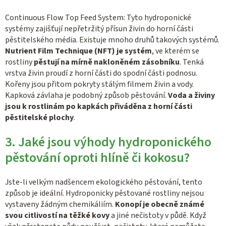
Continuous Flow Top Feed System: Tyto hydroponické
systémy zajišťují nepřetržitý přísun živin do horní části
pěstitelského média. Existuje mnoho druhů takových systémů.
Nutrient Film Technique (NFT) je systém
, ve kterém se
rostliny
pěstují na mírně nakloněném zásobníku
. Tenká
vrstva živin proudí z horní části do spodní části podnosu.
Kořeny jsou přitom pokryty stálým filmem živin a vody.
Kapková závlaha je podobný způsob pěstování.
Voda a živiny
jsou k rostlinám po kapkách přiváděna z horní části
pěstitelské plochy
.
3. Jaké jsou výhody hydroponického
pěstování oproti hlíně či kokosu?
Jste-li velkým nadšencem ekologického pěstování, tento
způsob je ideální. Hydroponicky pěstované rostliny nejsou
vystaveny žádným chemikáliím.
Konopí je obecně známé
svou citlivostí na těžké kovy
a jiné nečistoty v půdě. Když