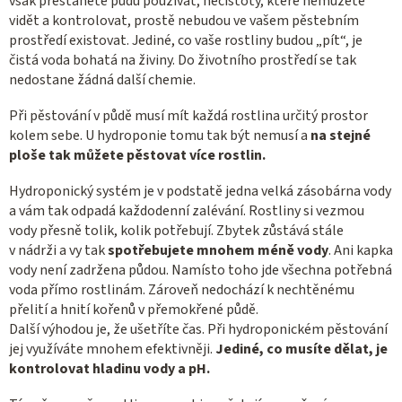
však přestanete půdu používat, nečistoty, které nemůžete
vidět a kontrolovat, prostě nebudou ve vašem pěstebním
prostředí existovat. Jediné, co vaše rostliny budou „pít“, je
čistá voda bohatá na živiny. Do životního prostředí se tak
nedostane žádná další chemie.
Při pěstování v půdě musí mít každá rostlina určitý prostor
kolem sebe. U hydroponie tomu tak být nemusí a
na stejné
ploše tak můžete pěstovat více rostlin.
Hydroponický systém je v podstatě jedna velká zásobárna vody
a vám tak odpadá každodenní zalévání. Rostliny si vezmou
vody přesně tolik, kolik potřebují. Zbytek zůstává stále
v nádrži a vy tak
spotřebujete mnohem méně vody
. Ani kapka
vody není zadržena půdou. Namísto toho jde všechna potřebná
voda přímo rostlinám. Zároveň nedochází k nechtěnému
přelití a hnití kořenů v přemokřené půdě.
Další výhodou je, že ušetříte čas. Při hydroponickém pěstování
jej využíváte mnohem efektivněji.
Jediné, co musíte dělat, je
kontrolovat hladinu vody a pH.