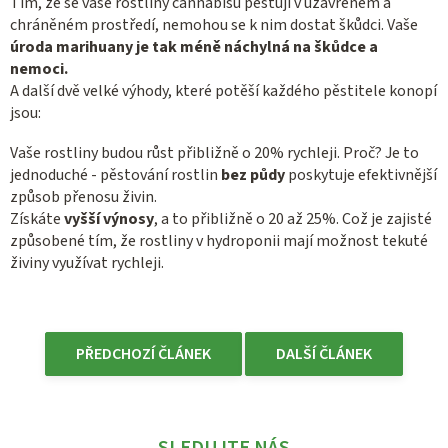
Tím, že se vaše rostliny cannabisu pěstují v uzavřeném a
chráněném prostředí, nemohou se k nim dostat škůdci. Vaše
úroda marihuany je tak méně náchylná na škůdce a
nemoci.
A další dvě velké výhody, které potěší každého pěstitele konopí
jsou:
Vaše rostliny budou růst přibližně o 20% rychleji. Proč? Je to
jednoduché - pěstování rostlin
bez půdy
poskytuje efektivnější
způsob přenosu živin.
Získáte
vyšší výnosy
, a to přibližně o 20 až 25%. Což je zajisté
způsobené tím, že rostliny v hydroponii mají možnost tekuté
živiny využívat rychleji.
PŘEDCHOZÍ ČLÁNEK
DALŠÍ ČLÁNEK
SLEDUJTE NÁS