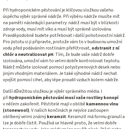
Při hydroponickém pěstování je klíčovou složkou vašeho
úspěchu výběr správné nádrže. Při výběru nádrže musíte mít
na paměti následující parametry: nádrž musí být v blízkosti
zdroje vody, musí mít víko a musí být správně izolována.
Pravděpodobně budete potřebovat i další pohotovostní nádrž.
Pro jistotu si ji připravte, protože vám to v budoucnu umožní
vodu před podáváním rostlinám přefiltrovat,
odstranit z ní
chlór a neutralizovat pH
. Tím, že bude vaše nádrž dobře
izolována, umožní vám to velmi dobře kontrolovat teplotu.
Nádrž můžete izolovat pomocí polystyrenových desek nebo
jiným vhodným materiálem. Je také výhodné nádrž nechat
vyvýšit pomocí cihel, aby lépe proudil vzduch kolem nádrže.
Další důležitou složkou je výběr správného média. I
při
hydroponickém pěstování musí vaše rostliny konopí
v něčem zakořenit. Pěstitelé mají v oblibě
kamennou vlnu
(stonewool)
. V našich končinách je nejvíce zastoupen
oblíbený velmi známý
keramzit
. Keramzit má formu granulí a
lze je dobře čistit. Používá se hlavně proto, že velmi dobře