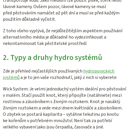
transportuje vodu. Jako médium lze použít písek, štěrk nebo
lávové kameny. Ovšem pozor, lávové kameny se musí
před pěstováním namáčet až pět dní a musí se před každým
použitím důkladně vyčistit.
Z toho všeho vyplývá, že nejdůležitějším aspektem používání
alternativního média je důkladně ho vydezinfikovat a
nekontaminovat tak pěstitelské prostředí.
2. Typy a druhy hydro systémů
Zde je přehled nejčastějších používaných
hydroponických
systémů
a je to jen vaše rozhodnutí, jaký z nich si vyberete:
Wick System: Je velmi jednoduchý systém ideální pro pěstování
v malém. Stačí použít knot, který připojíte (natáhnete) mezi
rostlinou a zásobníkem s živným roztokem. Knot je nasáklý
živným roztokem a vede mezi dnem květináče a zásobníkem.
O zbytek se postará kapilarita – vytáhne tekutinu po knotu
ke kořenům v potřebném množství. Není tak za potřebí
velkého vybavení jako jsou čerpadla, časovače a jiné.