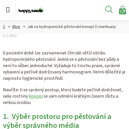
Přejít
na
Hledat
obsah
N
KO
Semena
Hlavní
Blog
Jak na hydroponické pěstování konopí či marihuany
konopí
strana
5.2.2022
CBD,
CBG a
V poslední době lze zaznamenat čím dál větší oblibu
HHC
hydroponického pěstování. Jedná se o pěstování bez půdy a
konopí
není to vůbec jednoduché. Vyžaduje to trochu praxe, správné
vybavení a pečlivě dodržovaný harmonogram. Velmi důležité je
Konopné
naprosto hygienické prostředí.
produkty
Naučíte-li se správný postup, který budete pečlivě dodržovat,
Hašiš
vaše rostliny
konopí
se vám odmění krátkým časem růstu a
velkou úrodou.
Kratom
1. Výběr prostoru pro pěstování a
výběr správného média