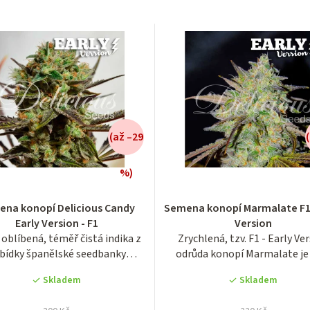
(až –29
%)
Průměrné
Průměrné
na konopí Delicious Candy
Semena konopí Marmalate F1 
hodnocení
hodnocení
Early Version - F1
Version
produktu
produktu
 oblíbená, téměř čistá indika z
Zrychlená, tzv. F1 - Early Ve
je
je
bídky španělské seedbanky
odrůda konopí Marmalate j
4,0
4,1
Delicious...
indika a má...
z
z
Skladem
Skladem
5
5
hvězdiček.
hvězdiček.