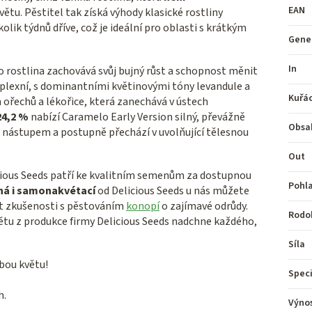
EAN
ětu. Pěstitel tak získá výhody klasické rostliny
kolik týdnů dříve, což je ideální pro oblasti s krátkým
Gene
In
o rostlina zachovává svůj bujný růst a schopnost měnit
mplexní, s dominantními květinovými tóny levandule a
Kuřá
 ořechů a lékořice, která zanechává v ústech
24,2 %
nabízí Caramelo Early Version silný, převážně
Obsa
m nástupem a postupně přechází v uvolňující tělesnou
Out
cious Seeds patří ke kvalitním semenům za dostupnou
Pohla
ná i samonakvétací
od Delicious Seeds u nás můžete
ířit zkušenosti s pěstováním
konopí
o zajímavé odrůdy.
Rodo
ětu z produkce firmy Delicious Seeds nadchne každého,
Síla
obou květu!
Speci
h.
Výno