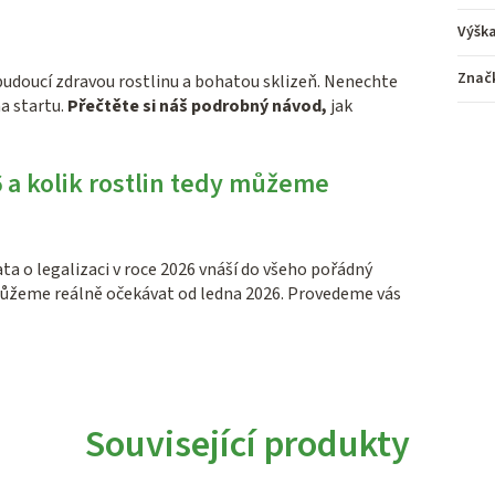
Výšk
Znač
o budoucí zdravou rostlinu a bohatou sklizeň. Nenechte
a startu.
Přečtěte si náš podrobný návod,
jak
26 a kolik rostlin tedy můžeme
a o legalizaci v roce 2026 vnáší do všeho pořádný
o můžeme reálně očekávat od ledna 2026. Provedeme vás
Související produkty