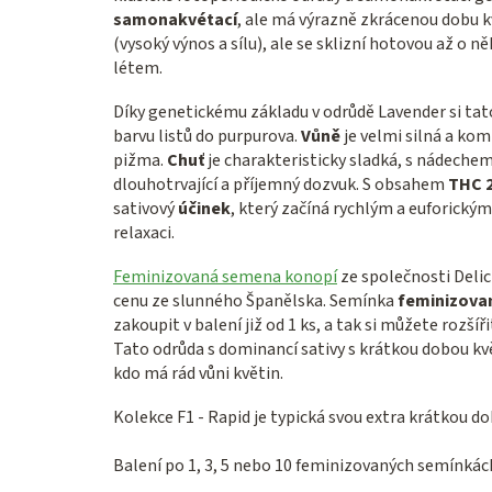
samonakvétací
, ale má výrazně zkrácenou dobu kv
(vysoký výnos a sílu), ale se sklizní hotovou až o ně
létem.
Díky genetickému základu v odrůdě Lavender si tat
barvu listů do purpurova.
Vůně
je velmi silná a ko
pižma.
Chuť
je charakteristicky sladká, s nádechem
dlouhotrvající a příjemný dozvuk. S obsahem
THC 
sativový
účinek
, který začíná rychlým a euforický
relaxaci.
Feminizovaná semena konopí
ze společnosti Deli
cenu ze slunného Španělska. Semínka
feminizova
zakoupit v balení již od 1 ks, a tak si můžete rozš
Tato odrůda s dominancí sativy s krátkou dobou kv
kdo má rád vůni květin.
Kolekce F1 - Rapid je typická svou extra krátkou d
Balení po 1, 3, 5 nebo 10 feminizovaných semínkác