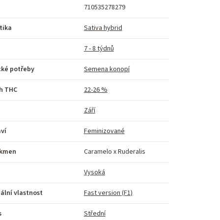
710535278279
tika
Sativa hybrid
7 - 8 týdnů
cké potřeby
Semena konopí
h THC
22-26 %
Září
ví
Feminizované
kmen
Caramelo x Ruderalis
Vysoká
ální vlastnost
Fast version (F1)
s
Střední