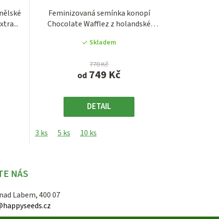
anělské
Feminizovaná semínka konopí
tra...
Chocolate Wafflez z holandské
Seedbanky Paradise...
Skladem
770 Kč
749 Kč
od
DETAIL
3 ks
5 ks
10 ks
TE NÁS
 nad Labem, 400 07
@happyseeds.cz