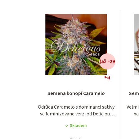
(až –29
%)
Průměrné
Semena konopí Caramelo
Seme
hodnocení
produktu
Odrůda Caramelo s dominancí sativy
Velmi
je
ve feminizované verzi od Delicious
na
3,9
Seeds s...
z
Skladem
5
hvězdiček.