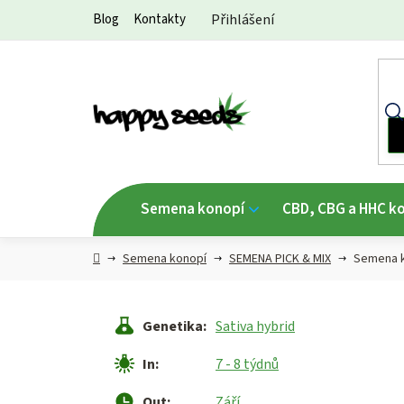
Přejít
Blog
Kontakty
Přihlášení
na
obsah
Semena konopí
CBD, CBG a HHC k
Hlavní
Semena konopí
SEMENA PICK & MIX
Semena k
strana
Genetika
:
Sativa hybrid
In
:
7 - 8 týdnů
Out
:
Září