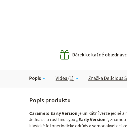
Dárek ke každé objednávc
Popis
Videa (1)
Značka
Delicious 
Caramelo Early Version
je unikátní verze jedné z
Jedná se o rostlinu typu
„Early Version“
,
známou 
klasické fotoperiodické odrůdy a samonakvétací ge