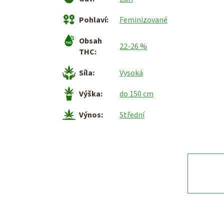
Pohlaví
:
Feminizované
Obsah
22-26 %
THC
:
Síla
:
Vysoká
Výška
:
do 150 cm
Výnos
:
Střední