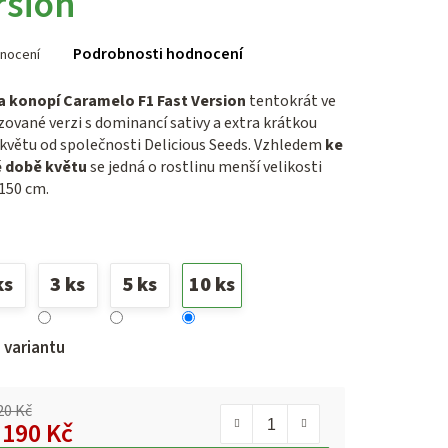
rsion
rné
Podrobnosti hodnocení
nocení
ení
tu
 konopí Caramelo F1 Fast Version
tentokrát ve
zované verzi s dominancí sativy a extra krátkou
květu od společnosti Delicious Seeds. Vzhledem
ke
 době květu
se jedná o rostlinu menší velikosti
ček.
 150 cm.
ks
3 ks
5 ks
10 ks
 variantu
20 Kč
d
190 Kč