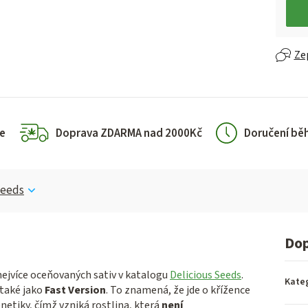
Měrn
Ze
e
Doprava ZDARMA nad 2000Kč
Doručení bě
Seeds
Dop
 nejvíce oceňovaných sativ v katalogu
Delicious Seeds
.
Kate
také jako
Fast Version
. To znamená, že jde o křížence
netiky, čímž vzniká rostlina, která
není