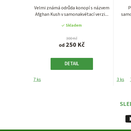
produktu
Velmi známá odrůda konopí s názvem
P
je
Afghan Kush v samonakvétací verzi....
samo
2,9
z
Skladem
5
hvězdiček.
300 Kč
250 Kč
od
DETAIL
7 ks
3 ks
SLE