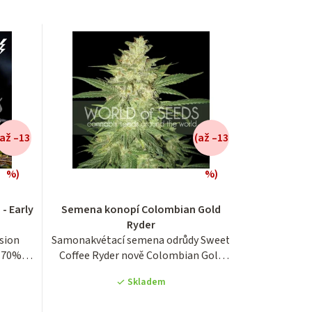
(až –13
(až –13
%)
%)
Průměrné
- Early
Semena konopí Colombian Gold
hodnocení
Ryder
produktu
rsion
Samonakvétací semena odrůdy Sweet
je
e 70%
Coffee Ryder nově Colombian Gold
4,0
Ryder z...
z
Skladem
5
hvězdiček.