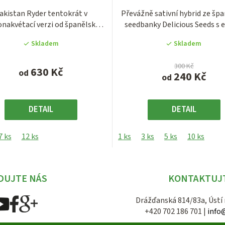
produktu
produktu
akistan Ryder tentokrát v
Převážně sativní hybrid ze šp
je
je
nakvétací verzi od španělské
seedbanky Delicious Seeds s ex
5,0
3,8
semenné banky...
z
z
Skladem
Skladem
5
5
hvězdiček.
hvězdiček.
300 Kč
630 Kč
od
240 Kč
od
DETAIL
DETAIL
7 ks
12 ks
1 ks
3 ks
5 ks
10 ks
DUJTE NÁS
KONTAKTUJ
Drážďanská 814/83a, Ústí
+420 702 186 701 |
info