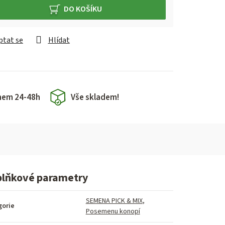
á cena:
DO KOŠÍKU
ptat se
Hlídat
hem 24-48h
Vše skladem!
lňkové parametry
SEMENA PICK & MIX
,
gorie
Posemenu konopí