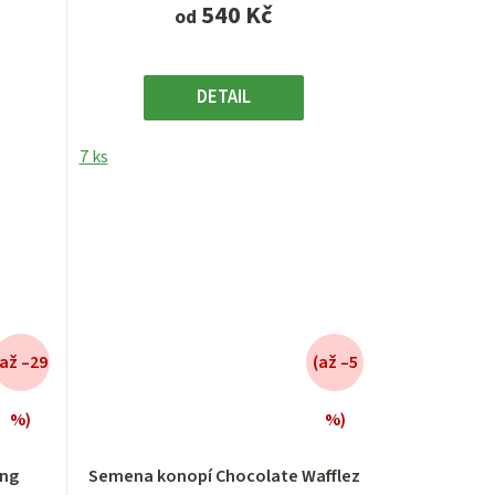
540 Kč
od
DETAIL
7 ks
(až –29
(až –5
%)
%)
ng
Semena konopí Chocolate Wafflez