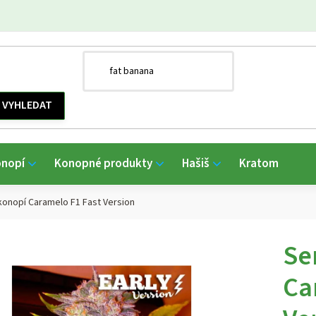
onopí
Konopné produkty
Hašiš
Kratom
onopí Caramelo F1 Fast Version
Se
Ca