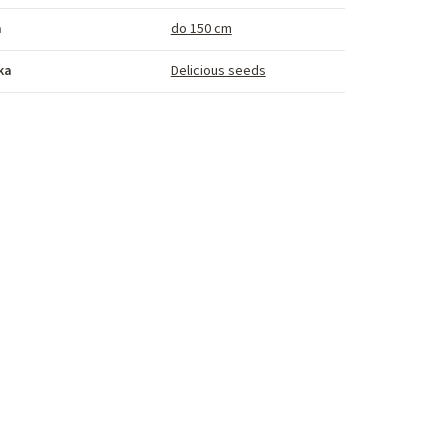
a
do 150 cm
ka
Delicious seeds