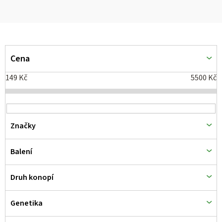
V
ý
Cena
p
149
Kč
5500
Kč
i
s
p
Značky
r
o
Balení
d
Druh konopí
u
k
Genetika
t