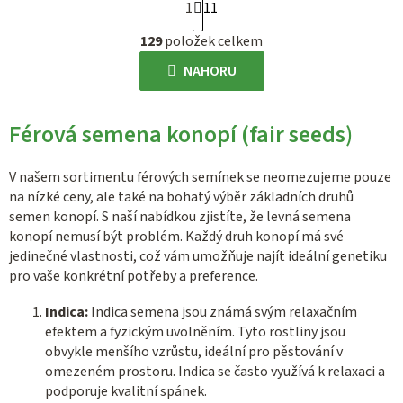
1
11
t
O
r
129
položek celkem
v
á
l
NAHORU
n
á
k
d
o
Férová semena konopí (fair seeds)
a
v
c
á
í
V našem sortimentu férových semínek se neomezujeme pouze
n
p
na nízké ceny, ale také na bohatý výběr základních druhů
í
semen konopí. S naší nabídkou zjistíte, že levná semena
r
konopí nemusí být problém. Každý druh konopí má své
v
jedinečné vlastnosti, což vám umožňuje najít ideální genetiku
k
pro vaše konkrétní potřeby a preference.
y
v
Indica:
Indica semena jsou známá svým relaxačním
ý
efektem a fyzickým uvolněním. Tyto rostliny jsou
p
obvykle menšího vzrůstu, ideální pro pěstování v
i
omezeném prostoru. Indica se často využívá k relaxaci a
s
podporuje kvalitní spánek.