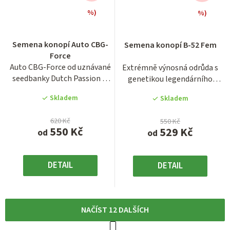
%)
%)
Průměrné
Průměrné
hodnocení
hodnocení
Semena konopí Auto CBG-
Semena konopí B-52 Fem
produktu
produktu
Force
je
je
Auto CBG-Force od uznávané
Extrémně výnosná odrůda s
3,4
3,8
seedbanky Dutch Passion je
genetikou legendárního
z
z
průkopnická...
Skunk #1 a s velmi...
5
5
Skladem
Skladem
hvězdiček.
hvězdiček.
620 Kč
550 Kč
550 Kč
529 Kč
od
od
DETAIL
DETAIL
NAČÍST 12 DALŠÍCH
S