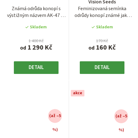
Vision Seeds
je
je
Známá odrůda konopí s
Feminizovaná semínka
3,9
3,7
výstižným názvem AK-47 ve
odrůdy konopí známé jako
z
z
feminizované verzi.
AK-49, tentokrát v
5
5
Skladem
Skladem
Marihuana...
přepracované...
hvězdiček.
hvězdiček.
1 400 Kč
170 Kč
1 290 Kč
160 Kč
od
od
DETAIL
DETAIL
akce
(až –5
(až –5
%)
%)
Průměrné