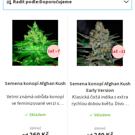
Řadit podle:
Doporučujeme
a
z
e
n
í
(až –7
(až –11
p
r
%)
%)
o
Průměrné
Průměrné
hodnocení
hodnocení
d
Semena konopí Afghan Kush
Semena konopí Afghan Kush
produktu
produktu
u
Early Version
je
je
Velmi známá odrůda konopí
Klasická čistá indika s extra
3,1
3,3
k
ve feminizované verzi s
rychlou dobou květu. Divoce
z
z
t
názvem Afghan Kush...
rostoucí odrůda z...
5
5
Skladem
Skladem
ů
hvězdiček.
hvězdiček.
280 Kč
250 Kč
260 Kč
240 Kč