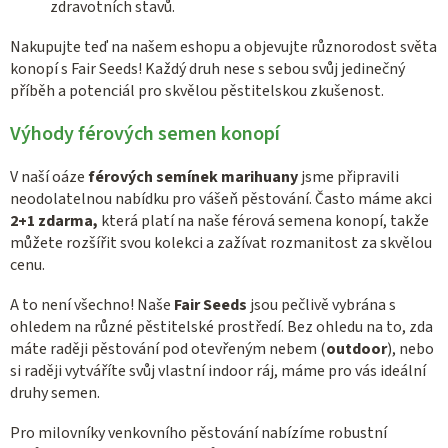
zdravotních stavů.
Nakupujte teď na našem eshopu a objevujte různorodost světa
konopí s Fair Seeds! Každý druh nese s sebou svůj jedinečný
příběh a potenciál pro skvělou pěstitelskou zkušenost.
Výhody férových semen konopí
V naší oáze
férových semínek marihuany
jsme připravili
neodolatelnou nabídku pro vášeň pěstování. Často máme akci
2+1 zdarma,
která platí na naše férová semena konopí, takže
můžete rozšířit svou kolekci a zažívat rozmanitost za skvělou
cenu.
A to není všechno! Naše
Fair Seeds
jsou pečlivě vybrána s
ohledem na různé pěstitelské prostředí. Bez ohledu na to, zda
máte raději pěstování pod otevřeným nebem (
outdoor
), nebo
si raději vytváříte svůj vlastní indoor ráj, máme pro vás ideální
druhy semen.
Pro milovníky venkovního pěstování nabízíme robustní