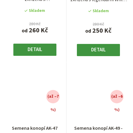
z
z
legendárním Skunk #1.
Widow neboli Bílou...
5
5
Skladem
Skladem
Výnosný cross...
hvězdiček.
hvězdiček.
280 Kč
280 Kč
260 Kč
250 Kč
od
od
DETAIL
DETAIL
(až –7
(až –6
%)
%)
Průměrné
Průměrné
hodnocení
hodnocení
Semena konopí AK-47
Semena konopí AK-49 -
produktu
produktu