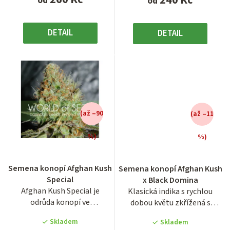
od
od
DETAIL
DETAIL
(až –90
(až –11
%)
%)
Průměrné
Průměrné
hodnocení
hodnocení
Semena konopí Afghan Kush
Semena konopí Afghan Kush
produktu
produktu
Special
x Black Domina
je
je
Afghan Kush Special je
Klasická indika s rychlou
3,9
4,1
odrůda konopí ve
dobou květu zkřížená s
z
z
feminizované verzi v balení
ovocně vonící odrůdou Black...
5
5
Skladem
Skladem
po 1, 3,...
hvězdiček.
hvězdiček.