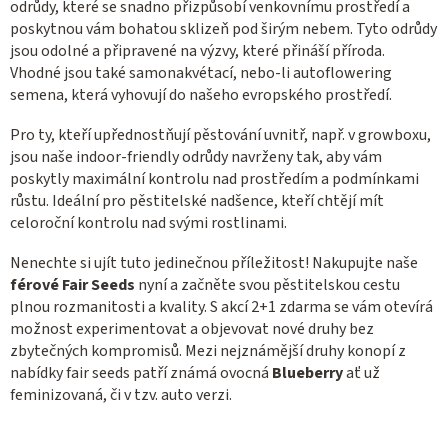
odrůdy, které se snadno přizpůsobí venkovnímu prostředí a
poskytnou vám bohatou sklizeň pod širým nebem. Tyto odrůdy
jsou odolné a připravené na výzvy, které přináší příroda.
Vhodné jsou také samonakvétací, nebo-li autoflowering
semena, která vyhovují do našeho evropského prostředí.
Pro ty, kteří upřednostňují pěstování uvnitř, např. v growboxu,
jsou naše indoor-friendly odrůdy navrženy tak, aby vám
poskytly maximální kontrolu nad prostředím a podmínkami
růstu. Ideální pro pěstitelské nadšence, kteří chtějí mít
celoroční kontrolu nad svými rostlinami.
Nenechte si ujít tuto jedinečnou příležitost! Nakupujte naše
férové Fair Seeds
nyní a začněte svou pěstitelskou cestu
plnou rozmanitosti a kvality. S akcí 2+1 zdarma se vám otevírá
možnost experimentovat a objevovat nové druhy bez
zbytečných kompromisů. Mezi nejznámější druhy konopí z
nabídky fair seeds patří známá ovocná
Blueberry
ať už
feminizovaná, či v tzv. auto verzi.