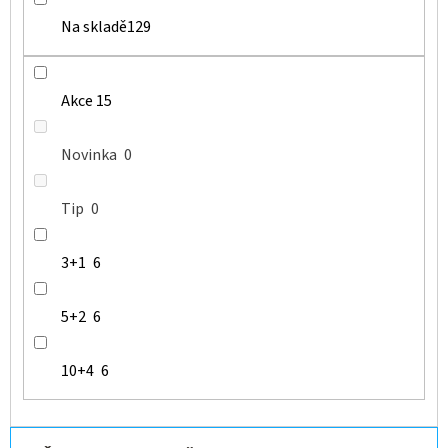
Na skladě
129
Akce
15
Novinka
0
Tip
0
3+1
6
5+2
6
10+4
6
Ř