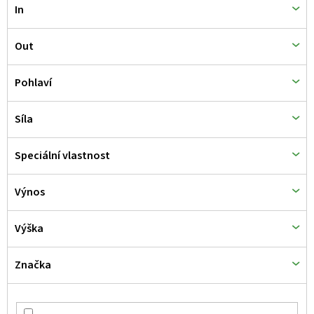
ů
In
Out
Pohlaví
Síla
Speciální vlastnost
Výnos
Výška
Značka