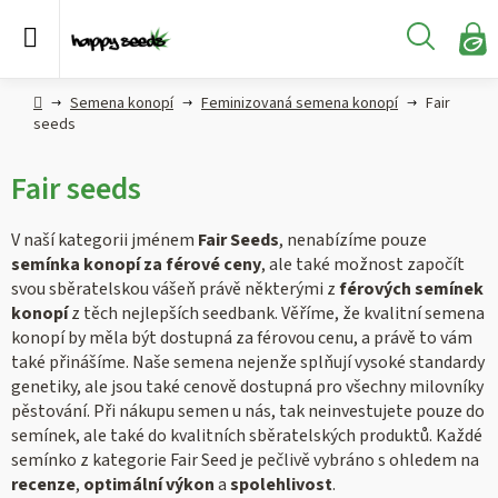
Přejít
na
Hledat
obsah
N
KO
Semena
Hlavní
Semena konopí
Feminizovaná semena konopí
Fair
konopí
strana
seeds
CBD,
Fair seeds
CBG a
HHC
konopí
V naší kategorii jménem
Fair Seeds
, nenabízíme pouze
semínka konopí za férové ceny
, ale také možnost započít
svou sběratelskou vášeň právě některými z
férových semínek
Konopné
produkty
konopí
z těch nejlepších seedbank. Věříme, že kvalitní semena
konopí by měla být dostupná za férovou cenu, a právě to vám
také přinášíme. Naše semena nejenže splňují vysoké standardy
Hašiš
genetiky, ale jsou také cenově dostupná pro všechny milovníky
pěstování. Při nákupu semen u nás, tak neinvestujete pouze do
Kratom
semínek, ale také do kvalitních sběratelských produktů. Každé
semínko z kategorie Fair Seed je pečlivě vybráno s ohledem na
recenze
,
optimální výkon
a
spolehlivost
.