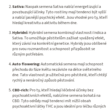
u
Sativa:
Naopak semena Sativa nabízí energetizující a
povzbuzující účinky. Tyto rostliny mají tendenci být vyšší
a nabízí jasnější psychický efekt. Jsou vhodné pro ty, kteří
hledají kreativitu a aktivitu během dne.
Hybridní:
Hybridní semena kombinují vlastnosti Indica a
Sativa. To umožňuje pěstitelům zažívat vyvážený efekt,
který závisí na konkrétní genetice. Hybridy jsou oblíbené
pro svou rozmanitost a schopnost přizpůsobit se
různým potřebám.
Auto flowering:
Automatická semena mají schopnost
přechodu do fáze květu nezávisle na délce světelného
dne. Tato vlastnost je užitečná pro pěstitelé, kteří chtějí
rychlý a nenáročný způsob pěstování.
CBD-rich:
Pro ty, kteří hledají léčebné účinky bez
psychoaktivních efektů, nabízíme semena bohatá na
CBD. Tyto odrůdy mají tendenci mít nižší obsah
psychoaktivní látky THC a jsou ideální pro léčbu různých