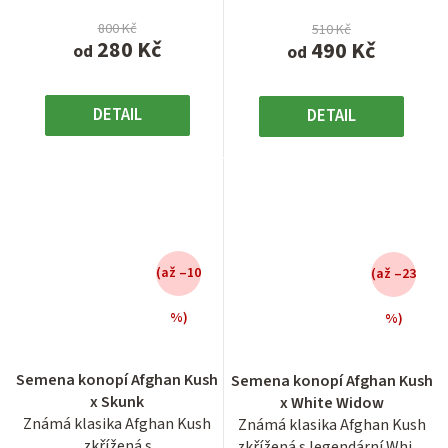
800 Kč
510 Kč
280 Kč
490 Kč
od
od
DETAIL
DETAIL
(až –10
(až –23
%)
%)
Průměrné
Průměrné
hodnocení
hodnocení
Semena konopí Afghan Kush
Semena konopí Afghan Kush
produktu
produktu
x Skunk
x White Widow
je
je
Známá klasika Afghan Kush
Známá klasika Afghan Kush
3,4
3,4
zkřížená s
zkřížená s legendární White