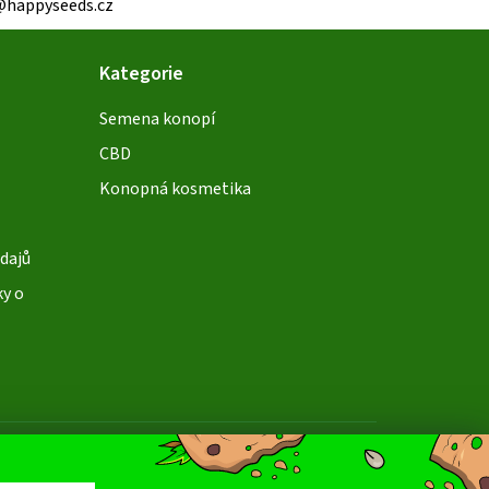
@happyseeds.cz
Kategorie
Semena konopí
CBD
Konopná kosmetika
dajů
ky o
soby platby:
dobírka
převod