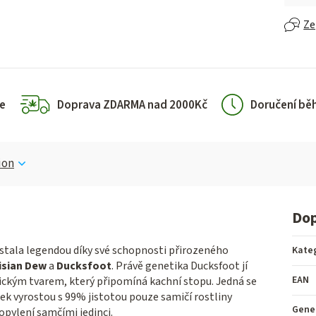
Ze
e
Doprava ZDARMA nad 2000Kč
Doručení bě
ion
Dop
 stala legendou díky své schopnosti přirozeného
Kate
isian Dew
a
Ducksfoot
. Právě genetika Ducksfoot jí
EAN
cifickým tvarem, který připomíná kachní stopu. Jedná se
ek vyrostou s 99% jistotou pouze samičí rostliny
Gene
opylení samčími jedinci.