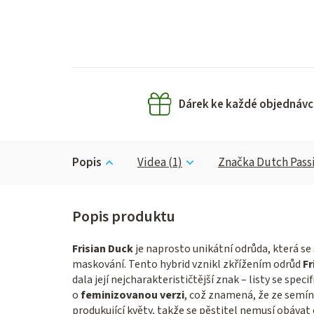
Dárek ke každé objednávc
Popis
Videa (1)
Značka
Dutch Pass
Frisian Duck
je naprosto unikátní odrůda, která se
maskování. Tento hybrid vznikl zkřížením odrůd
Fr
dala její nejcharakterističtější znak – listy se spe
o
feminizovanou verzi
, což znamená, že ze semín
produkující květy, takže se pěstitel nemusí obávat 