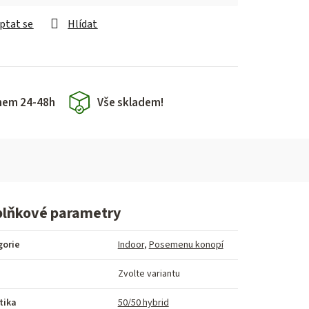
ptat se
Hlídat
hem 24-48h
Vše skladem!
lňkové parametry
gorie
Indoor
,
Posemenu konopí
Zvolte variantu
tika
50/50 hybrid