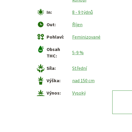
In
:
8 - 9 týdnů
Out
:
Říjen
Pohlaví
:
Feminizované
Obsah
5-9 %
THC
:
Síla
:
Střední
Výška
:
nad 150 cm
Výnos
:
Vysoký