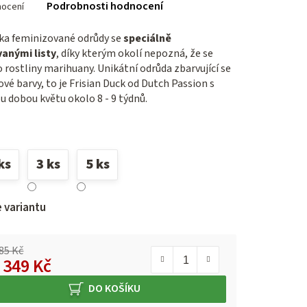
Podrobnosti hodnocení
nocení
cení
ktu
ka feminizované odrůdy se
speciálně
vanými listy
, díky kterým okolí nepozná, že se
o rostliny marihuany. Unikátní odrůda zbarvující se
lové barvy, to je Frisian Duck od Dutch Passion s
ček.
u dobou květu okolo 8 - 9 týdnů.
ks
3 ks
5 ks
e variantu
85 Kč
d
349 Kč
á cena:
DO KOŠÍKU