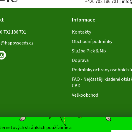
+420 702 186 701 |
info
kt
Informace
0 702 186 701
Kontakty
Obchodní podmínky
o
@
happyseeds.cz
Služba Pick & Mix
Doprava
Podmínky ochrany osobních ú
FAQ - Nejčastěji kladené otáz
CBD
Velkoobchod
nternetových stránkách používáme a
Oblíbené způ