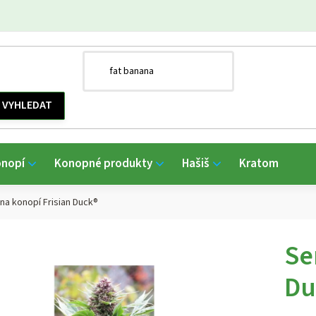
onopí
Konopné produkty
Hašiš
Kratom
a konopí Frisian Duck®
Se
Du
Průmě