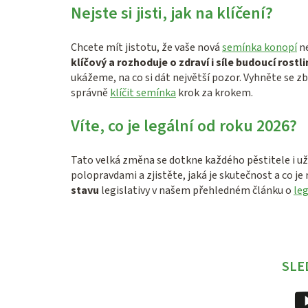
Nejste si jisti, jak na klíčení?
Chcete mít jistotu, že vaše nová
semínka konopí
n
klíčový a rozhoduje o zdraví i síle budoucí rostli
ukážeme, na co si dát největší pozor. Vyhněte se 
správně
klíčit semínka
krok za krokem.
Víte, co je legální od roku 2026?
Tato velká změna se dotkne každého pěstitele i už
polopravdami a zjistěte, jaká je skutečnost a co je 
stavu
legislativy v našem přehledném článku o
leg
SLE