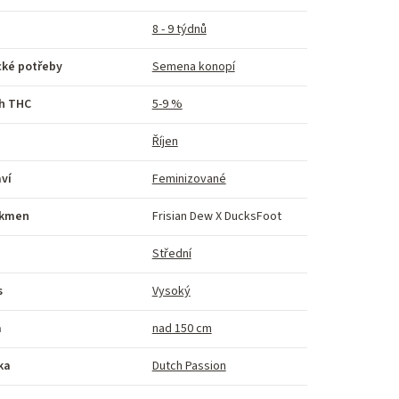
8 - 9 týdnů
cké potřeby
Semena konopí
h THC
5-9 %
Říjen
ví
Feminizované
kmen
Frisian Dew X DucksFoot
Střední
s
Vysoký
a
nad 150 cm
ka
Dutch Passion