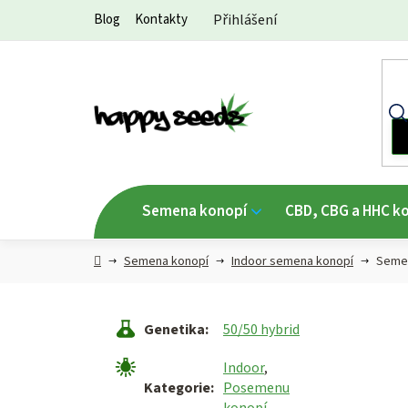
Přejít
Blog
Kontakty
Přihlášení
na
obsah
Semena konopí
CBD, CBG a HHC k
Hlavní
Semena konopí
Indoor semena konopí
Semen
strana
Genetika
:
50/50 hybrid
Indoor
,
Kategorie
:
Posemenu
konopí