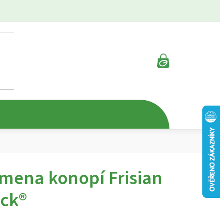
NÁKUPNÍ
KOŠÍK
mena konopí Frisian
ck®
rné