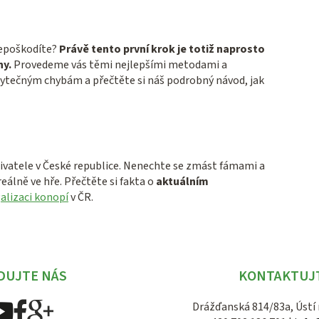
epoškodíte?
Právě tento první krok je totiž naprosto
ny.
Provedeme vás těmi nejlepšími metodami a
zbytečným chybám a přečtěte si náš podrobný návod, jak
ivatele v České republice. Nenechte se zmást fámami a
reálně ve hře. Přečtěte si fakta o
aktuálním
alizaci konopí
v ČR.
DUJTE NÁS
KONTAKTUJ
Drážďanská 814/83a, Ústí