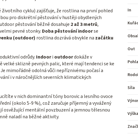
In
 životního cyklu) zajišťuje, že rostlina na první pohled
volbou pro diskrétní pěstování v hustěji obydlených
Kuřá
outdoor pěstování běžně dosahuje
2 až 3 metrů
,
 velmi pevné stonky.
Doba pěstování indoor
se
Obsa
venku (outdoor)
rostlina dozrává obvykle na
začátku
Out
roduktivní odrůdy.
Indoor
i
outdoor
dokáže v
Pohla
elké sklizně pevných palic, které mají tendenci se ke
ů. Je mimořádně odolná vůči nepříznivému počasí a
Rodo
vání i v náročnějších severních klimatických
Síla
ucítíte v nich dominantní tóny borovic a lesního ovoce
Výno
třední (okolo 5-9 %), což zaručuje příjemný a vyvážený
šejí osvěžující mentální povzbuzení a jemnou tělesnou
Výšk
mně naladí na běžné aktivity.
Znač