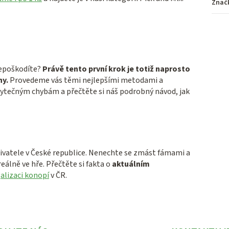
Znač
epoškodíte?
Právě tento první krok je totiž naprosto
ny.
Provedeme vás těmi nejlepšími metodami a
zbytečným chybám a přečtěte si náš podrobný návod, jak
ivatele v České republice. Nenechte se zmást fámami a
reálně ve hře. Přečtěte si fakta o
aktuálním
alizaci konopí
v ČR.