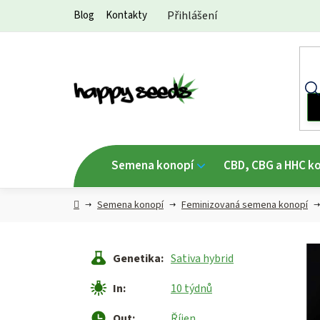
Přejít
Blog
Kontakty
Přihlášení
na
obsah
Semena konopí
CBD, CBG a HHC k
Hlavní
Semena konopí
Feminizovaná semena konopí
strana
Genetika
:
Sativa hybrid
In
:
10 týdnů
Out
:
Říjen