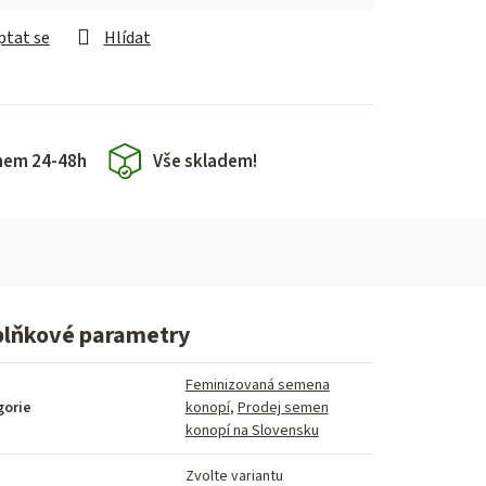
ptat se
Hlídat
hem 24-48h
Vše skladem!
lňkové parametry
Feminizovaná semena
gorie
konopí
,
Prodej semen
konopí na Slovensku
Zvolte variantu