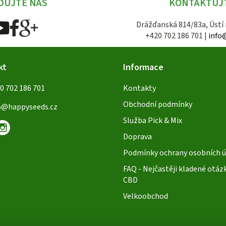
DUJTE NÁS
KONTAKTUJ
Drážďanská 814/83a, Ústí
+420 702 186 701 |
info
kt
Informace
0 702 186 701
Kontakty
Obchodní podmínky
o
@
happyseeds.cz
Služba Pick & Mix
Doprava
Podmínky ochrany osobních ú
FAQ - Nejčastěji kladené otáz
CBD
Velkoobchod