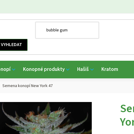
onopí
Konopné produkty
Hašiš
Kratom
Semena konopí New York 47
Se
Yo
Průmě