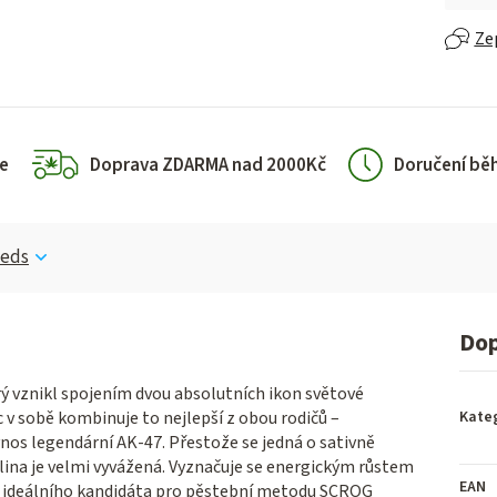
Ze
e
Doprava ZDARMA nad 2000Kč
Doručení bě
eeds
Dop
ý vznikl spojením dvou absolutních ikon světové
 v sobě kombinuje to nejlepší z obou rodičů –
Kate
výnos legendární AK-47.
Přestože se jedná o sativně
lina je velmi vyvážená.
Vyznačuje se energickým růstem
EAN
á ideálního kandidáta pro pěstební metodu SCROG