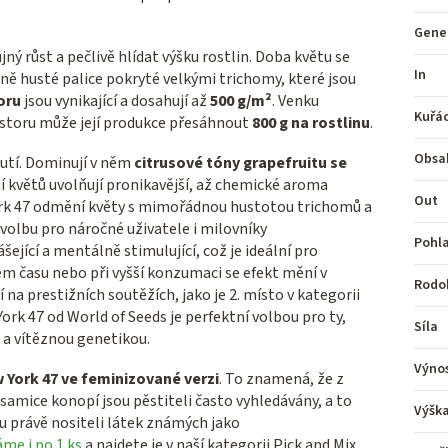
Gene
jný růst a pečlivě hlídat výšku rostlin.
Doba květu se
In
ně husté palice pokryté velkými trichomy,
které jsou
oru
jsou vynikající a dosahují až
500 g/m²
.
Venku
Kuřá
rostoru může její produkce přesáhnout
800 g na rostlinu
.
Obsa
utí.
Dominují v něm
citrusové tóny grapefruitu se
 květů uvolňují pronikavější,
až chemické aroma
Out
ork 47 odmění květy s mimořádnou hustotou trichomů a
ní volbu pro náročné uživatele i milovníky
Pohla
šející a mentálně stimulující,
což je ideální pro
m času nebo při vyšší konzumaci se efekt mění v
Rodo
 na prestižních soutěžích,
jako je 2.
místo v kategorii
rk 47 od World of Seeds je perfektní volbou pro ty,
Síla
 a vítěznou genetikou.
Výno
York 47 ve feminizované verzi
. To znamená, že z
samice konopí jsou pěstiteli často vyhledávány, a to
Výšk
u právě nositeli látek známých jako
me i po 1 ks
a najdete je v naší kategorii Pick and Mix.