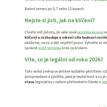
Balení semen po 3, 7 nebo 12 kusech.
Nejste si jisti, jak na klíčení?
Chcete mít jistotu, že vaše nová
semínka konopí
n
klíčový a rozhoduje o zdraví i síle budoucí rostli
ukážeme, na co si dát největší pozor. Vyhněte se 
správně
klíčit semínka
krok za krokem.
Víte, co je legální od roku 2026?
Tato velká změna se dotkne každého pěstitele i už
polopravdami a zjistěte, jaká je skutečnost a co je 
stavu
legislativy v našem přehledném článku o
leg