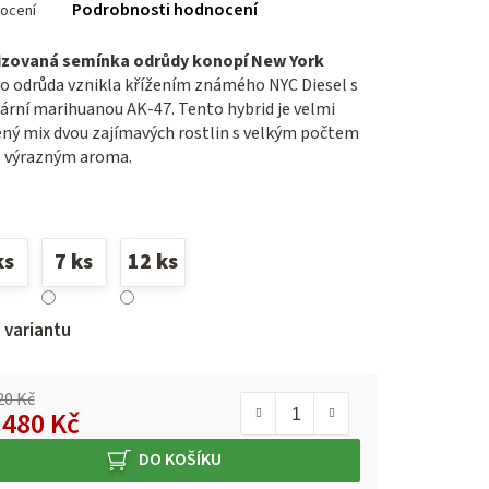
Podrobnosti hodnocení
ocení
ení
tu
izovaná semínka odrůdy konopí New York
o odrůda vznikla křížením známého NYC Diesel s
ární marihuanou AK-47. Tento hybrid je velmi
ný mix dvou zajímavých rostlin s velkým počtem
ček.
s výrazným aroma.
ks
7 ks
12 ks
 variantu
20 Kč
d
480 Kč
á cena:
DO KOŠÍKU