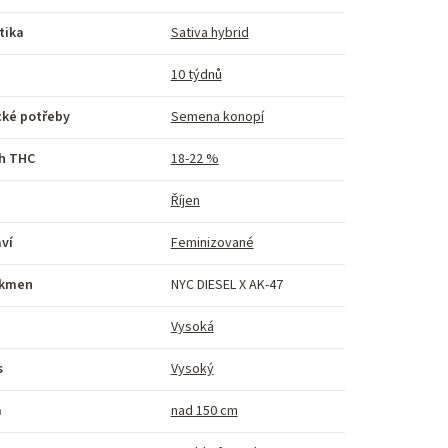
tika
Sativa hybrid
10 týdnů
cké potřeby
Semena konopí
h THC
18-22 %
Říjen
ví
Feminizované
kmen
NYC DIESEL X AK-47
Vysoká
s
Vysoký
a
nad 150 cm