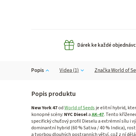
Dárek ke každé objednávc
Popis
Videa (1)
Značka
World of S
New York 47
od
World of Seeds
je elitní hybrid,
kter
konopné scény:
NYC Diesel
a
AK-47
.
Tento kříženec
specifický chuťový profil Dieselu a extrémní sílu i 
dominantní hybrid (60 % Sativa / 40 % Indica),
rost
a tvorbou dlouhých postranních větví,
což z ní děl