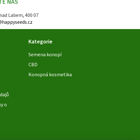
TE NÁS
 nad Labem, 400 07
@happyseeds.cz
Kategorie
Semena konopí
CBD
Konopná kosmetika
dajů
ky o