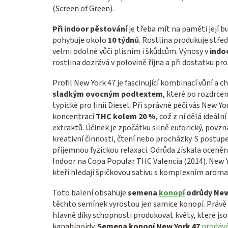
(Screen of Green).
Při indoor pěstování
je třeba mít na paměti její bu
pohybuje okolo
10 týdnů
.
Rostlina produkuje střed
velmi odolné vůči plísním i škůdcům.
Výnosy v
indo
rostlina dozrává v polovině října a při dostatku p
Profil New York 47 je fascinující kombinací vůní a ch
sladkým ovocným podtextem
,
které po rozdrcení
typické pro linii Diesel.
Při správné péči vás New Y
koncentrací
THC kolem 20 %
, což z ní dělá ideál
extraktů.
Účinek je zpočátku silně euforický,
povzná
kreativní činnosti,
čtení nebo procházky.
S postupe
příjemnou fyzickou relaxaci.
Odrůda získala ocenění
Indoor na Copa Popular THC Valencia (2014).
New Yo
kteří hledají špičkovou sativu s komplexním aroma
Toto balení obsahuje
semena
konopí
odrůdy New 
těchto semínek vyrostou jen samice konopí. Právě 
hlavně díky schopnosti produkovat květy, které jso
kanabinoidy.
Semena konopí New York 47
prodává