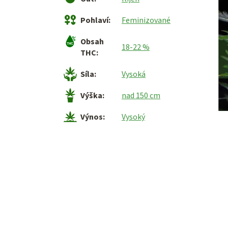
Pohlaví
:
Feminizované
Obsah
18-22 %
THC
:
Síla
:
Vysoká
Výška
:
nad 150 cm
Výnos
:
Vysoký