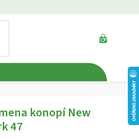
NÁKUPNÍ
KOŠÍK
mena konopí New
rk 47
rné