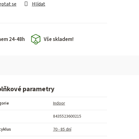
eptat se
Hlídat
hem 24-48h
Vše skladem!
lňkové parametry
gorie
Indoor
8435523600215
cyklus
70 - 85 dní