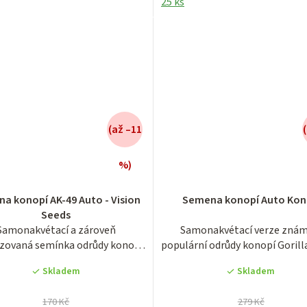
25 ks
(až –11
%)
Průměrné
Průměrné
a konopí AK-49 Auto - Vision
Semena konopí Auto Kon
hodnocení
hodnocení
Seeds
produktu
produktu
Samonakvétací a zároveň
Samonakvétací verze znám
je
je
zovaná semínka odrůdy konopí
populární odrůdy konopí Gorill
4,1
4,2
známé jako AK-49,...
z...
z
z
Skladem
Skladem
5
5
hvězdiček.
hvězdiček.
170 Kč
279 Kč