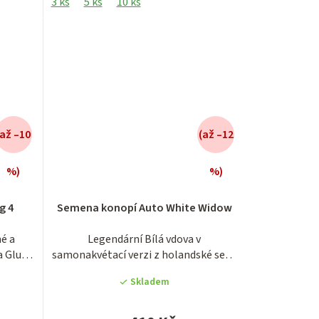
3 ks
5 ks
10 ks
(až –10
(až –12
%)
%)
Průměrné
g 4
Semena konopí Auto White Widow
hodnocení
produktu
é a
Legendární Bílá vdova v
je
a Glue 4
samonakvétací verzi z holandské seed
3,8
banky Ministry...
z
Skladem
5
hvězdiček.