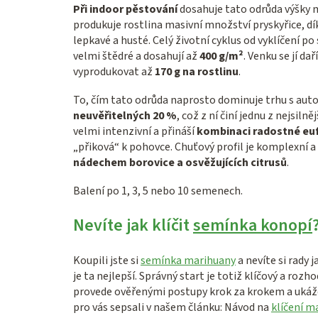
Při indoor pěstování
dosahuje tato odrůda výšky 
produkuje rostlina masivní množství pryskyřice, dí
lepkavé a husté. Celý životní cyklus od vyklíčení po
velmi štědré a dosahují až
400 g/m²
. Venku se jí d
vyprodukovat až
170 g na rostlinu
.
To, čím tato odrůda naprosto dominuje trhu s auto
neuvěřitelných 20 %
, což z ní činí jednu z nejsil
velmi intenzivní a přináší
kombinaci radostné euf
„přiková“ k pohovce. Chuťový profil je komplexní a
nádechem borovice a osvěžujících citrusů
.
Balení po 1, 3, 5 nebo 10 semenech.
Nevíte jak klíčit
semínka konopí
Koupili jste si
semínka marihuany
a nevíte si rady 
je ta nejlepší. Správný start je totiž klíčový a rozh
provede ověřenými postupy krok za krokem a ukáže
pro vás sepsali v našem článku: Návod na
klíčení m