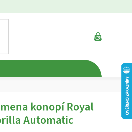
NÁKUPNÍ
KOŠÍK
mena konopí Royal
rilla Automatic
ěrné