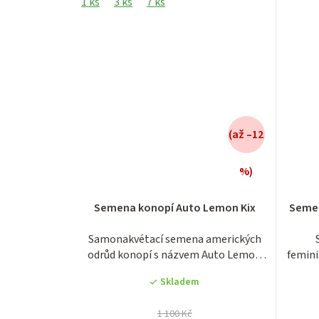
1 ks
3 ks
7 ks
(až –12
%)
Průměrné
Semena konopí Auto Lemon Kix
Semen
hodnocení
produktu
Samonakvétací semena amerických
je
odrůd konopí s názvem Auto Lemon
femini
4,3
Zikittle...
z
Skladem
5
hvězdiček.
1 100 Kč