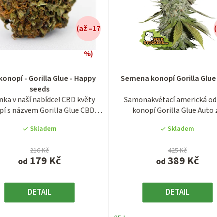
(až –17
%)
Průměrné
Průměrné
konopí - Gorilla Glue - Happy
Semena konopí Gorilla Glue
hodnocení
hodnocení
seeds
produktu
produktu
nka v naší nabídce! CBD květy
Samonakvétací americká od
je
je
í s názvem Gorilla Glue CBD,
konopí Gorilla Glue Auto 
4,3
3,9
které...
španělské...
z
z
Skladem
Skladem
5
5
hvězdiček.
hvězdiček.
216 Kč
425 Kč
179 Kč
389 Kč
od
od
DETAIL
DETAIL