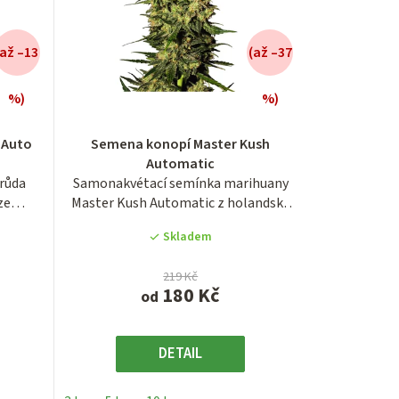
(až –13
(až –37
%)
%)
Průměrné
 Auto
Semena konopí Master Kush
hodnocení
Automatic
produktu
růda
Samonakvétací semínka marihuany
je
ze
Master Kush Automatic z holandské
4,0
seedbanky...
z
Skladem
5
hvězdiček.
219 Kč
180 Kč
od
DETAIL