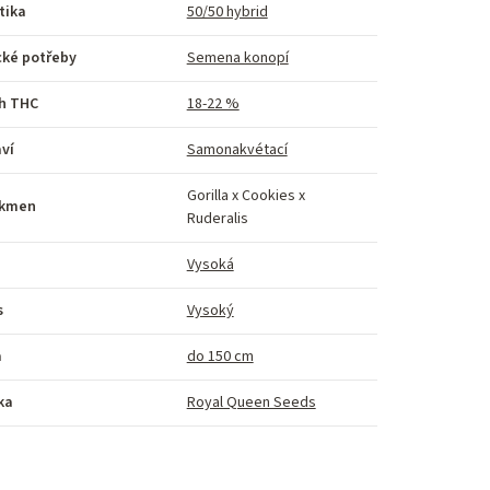
tika
50/50 hybrid
cké potřeby
Semena konopí
h THC
18-22 %
ví
Samonakvétací
Gorilla x Cookies x
kmen
Ruderalis
Vysoká
s
Vysoký
a
do 150 cm
ka
Royal Queen Seeds