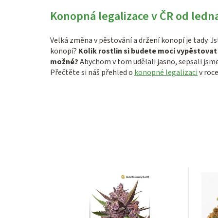
Konopná legalizace v ČR od ledn
Velká změna v pěstování a držení konopí je tady. Js
konopí?
Kolik rostlin si budete moci vypěstova
možné?
Abychom v tom udělali jasno, sepsali jsme
Přečtěte si náš přehled o
konopné legalizaci
v roce