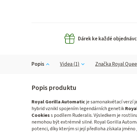
Dárek ke každé objednávc
Popis
Videa (1)
Značka
Royal Quee
Royal Gorilla Automatic
je samonakvétací verzí je
hybrid vznikl spojením legendárních genetik
Royal
Cookies
s podílem Ruderalis. Výsledkem je rostli
nemohou být extrémně silné. Royal Gorilla Automa
potenci, díky kterým si její předloha získala jméno 