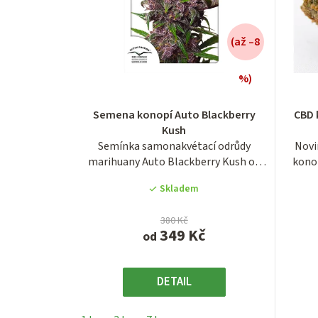
(až –8
%)
Průměrné
Semena konopí Auto Blackberry
CBD 
hodnocení
Kush
produktu
Semínka samonakvétací odrůdy
Novi
je
marihuany Auto Blackberry Kush od
konop
3,7
holandské...
z
Skladem
5
hvězdiček.
380 Kč
349 Kč
od
DETAIL