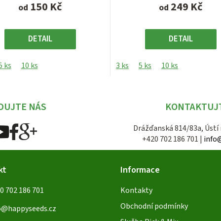
150 Kč
249 Kč
od
od
DETAIL
DETAIL
5 ks
10 ks
3 ks
5 ks
10 ks
DUJTE NÁS
KONTAKTUJ
Drážďanská 814/83a, Ústí
+420 702 186 701 |
info
kt
Informace
0 702 186 701
Kontakty
Obchodní podmínky
o
@
happyseeds.cz