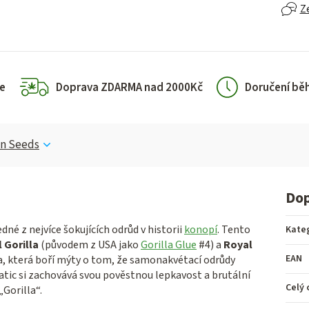
Z
e
Doprava ZDARMA nad 2000Kč
Doručení bě
n Seeds
Dop
dné z nejvíce šokujících odrůd v historii
konopí
. Tento
Kate
 Gorilla
(původem z USA jako
Gorilla Glue
#4) a
Royal
EAN
na, která boří mýty o tom, že samonakvétací odrůdy
tic si zachovává svou pověstnou lepkavost a brutální
Celý 
„Gorilla“.