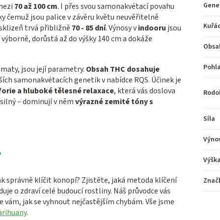
Gene
mezi
70 až 100 cm
. I přes svou samonakvétací povahu
ky čemuž jsou palice v závěru květu neuvěřitelně
Kuřá
 sklizeň trvá přibližně
70 - 85 dní
. Výnosy v
indooru
jsou
aří výborně, dorůstá až do výšky 140 cm a dokáže
Obsa
Pohla
maty, jsou její parametry.
Obsah THC dosahuje
nějších samonakvétacích genetik v nabídce RQS. Účinek je
orie a hluboké tělesné relaxace
, která vás doslova
Rodo
 silný – dominují v něm
výrazné zemité tóny s
Síla
Výno
?
Výšk
jak správně klíčit konopí? Zjistěte, jaká metoda klíčení
Znač
oduje o zdraví celé budoucí rostliny. Náš průvodce vás
 vám, jak se vyhnout nejčastějším chybám. Vše jsme
arihuany
.