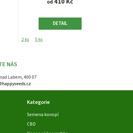
410 Kč
od
DETAIL
2 ks
5 ks
TE NÁS
 nad Labem, 400 07
@happyseeds.cz
Kategorie
Semena konopí
CBD