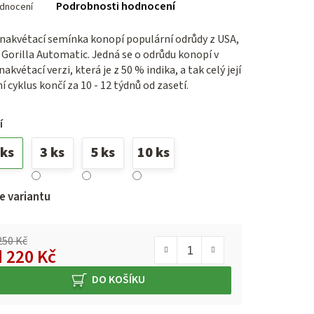
Podrobnosti hodnocení
dnocení
cení
ktu
akvétací semínka konopí populární odrůdy z USA,
 Gorilla Automatic. Jedná se o odrůdu konopí v
kvétací verzi, která je z 50 % indika, a tak celý její
í cyklus končí za 10 - 12 týdnů od zasetí.
iček.
í
 ks
3 ks
5 ks
10 ks
e variantu
250 Kč
d
220 Kč
ná cena:
DO KOŠÍKU