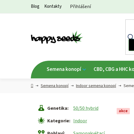
Přejít
Blog
Kontakty
Přihlášení
na
obsah
Semena konopí
CBD, CBG a HHC k
Hlavní
Semena konopí
Indoor semena konopí
Semen
strana
Genetika
:
50/50 hybrid
akce
Kategorie
:
Indoor
Pohlaví
:
Samonakvétací