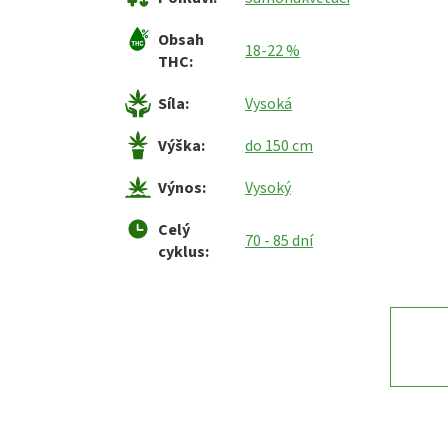
Obsah
18-22 %
THC
:
Síla
:
Vysoká
Výška
:
do 150 cm
Výnos
:
Vysoký
Celý
70 - 85 dní
cyklus
: