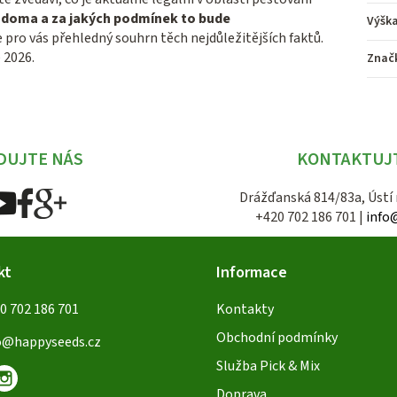
t doma a za jakých podmínek to bude
Výšk
 pro vás přehledný souhrn těch nejdůležitějších faktů.
 2026.
Znač
DUJTE NÁS
KONTAKTUJ
Drážďanská 814/83a, Ústí
+420 702 186 701 |
info
kt
Informace
0 702 186 701
Kontakty
Obchodní podmínky
o
@
happyseeds.cz
Služba Pick & Mix
Doprava