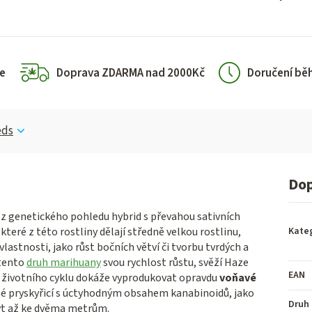
e
Doprava ZDARMA nad 2000Kč
Doručení bě
eds
Dop
 z genetického pohledu hybrid s převahou sativních
 které z této rostliny dělají středně velkou rostlinu,
Kate
lastnosti, jako růst bočních větví či tvorbu tvrdých a
 tento
druh marihuany
svou rychlost růstu, svěží Haze
EAN
o životního cyklu dokáže vyprodukovat opravdu
voňavé
ané pryskyřicí s úctyhodným obsahem kanabinoidů, jako
Druh
být až ke dvěma metrům.