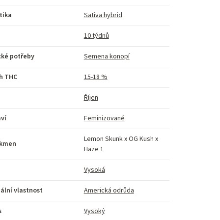
tika
Sativa hybrid
10 týdnů
cké potřeby
Semena konopí
h THC
15-18 %
Říjen
ví
Feminizované
Lemon Skunk x OG Kush x
kmen
Haze 1
Vysoká
ální vlastnost
Americká odrůda
s
Vysoký