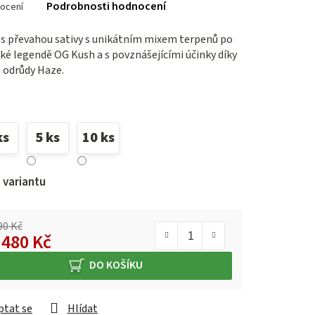
Podrobnosti hodnocení
ocení
ení
tu
 s převahou sativy s unikátním mixem terpenů po
ké legendě OG Kush a s povznášejícími účinky díky
odrůdy Haze.
ček.
ks
5 ks
10 ks
 variantu
90 Kč
d
480 Kč
á cena:
DO KOŠÍKU
ptat se
Hlídat