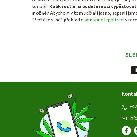
konopí?
Kolik rostlin si budete moci vypěstova
možné?
Abychom v tom udělali jasno, sepsali jsme
Přečtěte si náš přehled o
konopné legalizaci
v roce
SLE
Z
Konta
á
+42
p
inf
a
t