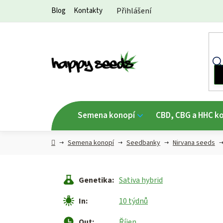
Přejít
Blog
Kontakty
Přihlášení
na
obsah
Semena konopí
CBD, CBG a HHC k
Hlavní
Semena konopí
Seedbanky
Nirvana seeds
strana
Genetika
:
Sativa hybrid
In
:
10 týdnů
Out
:
Říjen