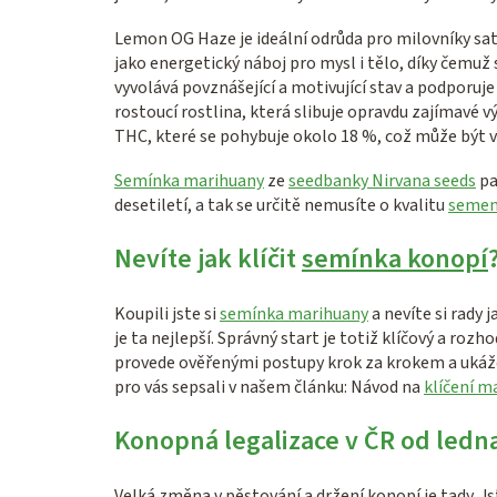
Lemon OG Haze je ideální odrůda pro milovníky sati
jako energetický náboj pro mysl i tělo, díky čemuž s
vyvolává povznášející a motivující stav a podporuje 
rostoucí rostlina, která slibuje opravdu zajímavé 
THC, které se pohybuje okolo 18 %, což může být v
Semínka marihuany
ze
seedbanky Nirvana seeds
pa
desetiletí, a tak se určitě nemusíte o kvalitu
semen
Nevíte jak klíčit
semínka konopí
Koupili jste si
semínka marihuany
a nevíte si rady 
je ta nejlepší. Správný start je totiž klíčový a rozh
provede ověřenými postupy krok za krokem a ukáže
pro vás sepsali v našem článku: Návod na
klíčení m
Konopná legalizace v ČR od ledn
Velká změna v pěstování a držení konopí je tady. Js