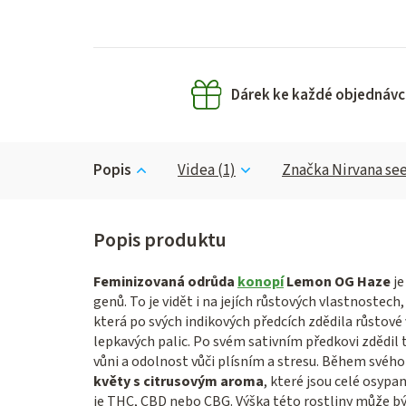
Dárek ke každé objednávc
Popis
Videa (1)
Značka
Nirvana se
Feminizovaná odrůda
konopí
Lemon OG Haze
je
genů. To je vidět i na jejích růstových vlastnostech,
která po svých indikových předcích zdědila růstové v
lepkavých palic. Po svém sativním předkovi zdědil
vůni a odolnost vůči plísním a stresu. Během svéh
květy s citrusovým aroma
, které jsou celé osyp
je THC, CBD nebo CBG. Výška této rostliny může 