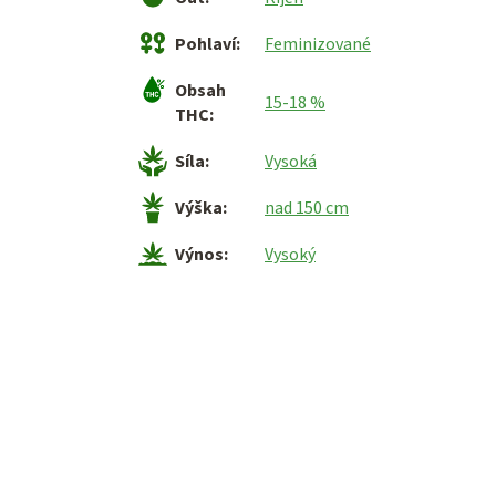
Pohlaví
:
Feminizované
Obsah
15-18 %
THC
:
Síla
:
Vysoká
Výška
:
nad 150 cm
Výnos
:
Vysoký