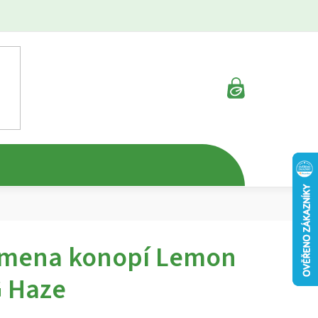
NÁKUPNÍ
KOŠÍK
mena konopí Lemon
 Haze
rné