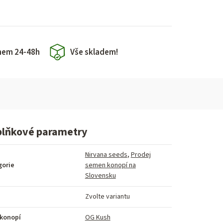
hem 24-48h
Vše skladem!
lňkové parametry
Nirvana seeds
,
Prodej
gorie
semen konopí na
Slovensku
Zvolte variantu
 konopí
OG Kush