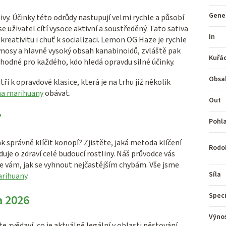
Gene
vy. Účinky této odrůdy nastupují velmi rychle a působí
e uživatel cítí vysoce aktivní a soustředěný. Tato sativa
In
kreativitu i chuť k socializaci. Lemon OG Haze je rychle
výnosy a hlavně vysoký obsah kanabinoidů, zvláště pak
Kuřá
hodné pro každého, kdo hledá opravdu silné účinky.
Obsa
tří k opravdové klasice, která je na trhu již několik
a marihuany
obávat.
Out
?
Pohla
jak správně klíčit konopí? Zjistěte, jaká metoda klíčení
Rodo
oduje o zdraví celé budoucí rostliny. Náš průvodce vás
 vám, jak se vyhnout nejčastějším chybám. Vše jsme
Síla
arihuany
.
Speci
a 2026
Výno
te zvědaví, co je aktuálně legální v oblasti pěstování