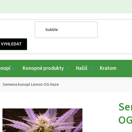
onopí
Konopné produkty
Hašiš
Kratom
Semena konopí Lemon OG Haze
Se
OG
Průmě