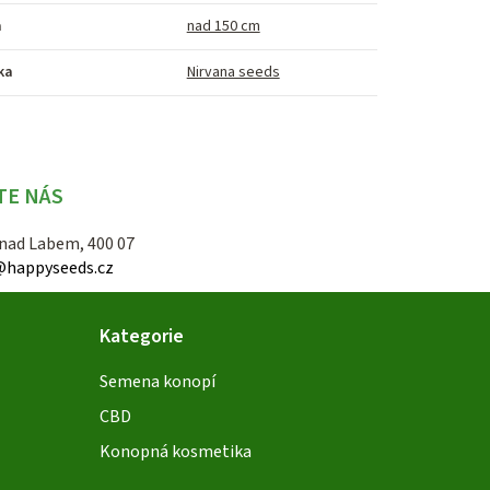
a
nad 150 cm
ka
Nirvana seeds
TE NÁS
 nad Labem, 400 07
@happyseeds.cz
Kategorie
Semena konopí
CBD
Konopná kosmetika