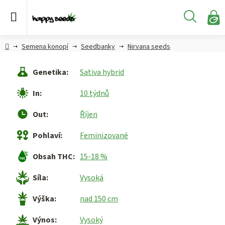
Přejít
na
Hledat
obsah
N
KO
Semena
Hlavní
Semena konopí
Seedbanky
Nirvana seeds
konopí
strana
Genetika
:
Sativa hybrid
CBD,
CBG a
In
:
10 týdnů
HHC
konopí
Out
:
Říjen
Konopné
Pohlaví
:
Feminizované
produkty
Obsah THC
:
15-18 %
Hašiš
Síla
:
Vysoká
Kratom
Výška
:
nad 150 cm
Výnos
:
Vysoký