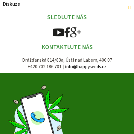
Diskuze
SLEDUJTE NÁS
KONTAKTUJTE NÁS
Drážďanská 814/83a, Ústí nad Labem, 400 07
+420 702 186 701 |
info@happyseeds.cz
Z
á
p
a
t
í