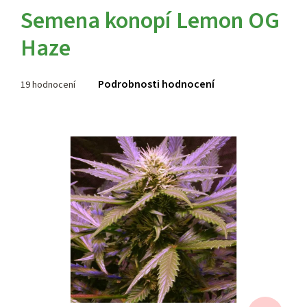
Semena konopí Lemon OG
Haze
Průměrné
Podrobnosti hodnocení
19 hodnocení
hodnocení
produktu
je
4,0
z 5
hvězdiček.