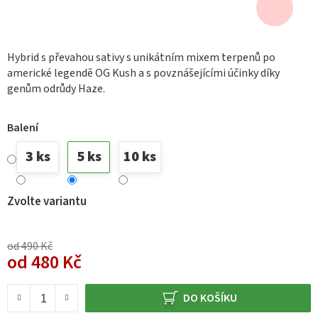
Hybrid s převahou sativy s unikátním mixem terpenů po
americké legendě OG Kush a s povznášejícími účinky díky
genům odrůdy Haze.
Balení
3 ks
5 ks
10 ks
Zvolte variantu
od 490 Kč
od
480 Kč
Měrná cena:
DO KOŠÍKU