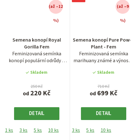
(až –12
(až –9
%)
%)
Průměrné
Průměrné
Semena konopí Royal
Semena konopí Pure Power
hodnocení
hodnocení
Gorilla Fem
Plant - Fem
produktu
produktu
Feminizovaná semínka
Feminizovaná semínka
je
je
konopí populární odrůdy z
marihuany známé a výnosné
3,9
3,2
USA, Royal Gorilla. Jedná se
odrůdy Pure Power Plant....
z
z
Skladem
Skladem
o...
5
5
hvězdiček.
hvězdiček.
250 Kč
710 Kč
220 Kč
699 Kč
od
od
DETAIL
DETAIL
1 ks
3 ks
5 ks
10 ks
3 ks
5 ks
10 ks