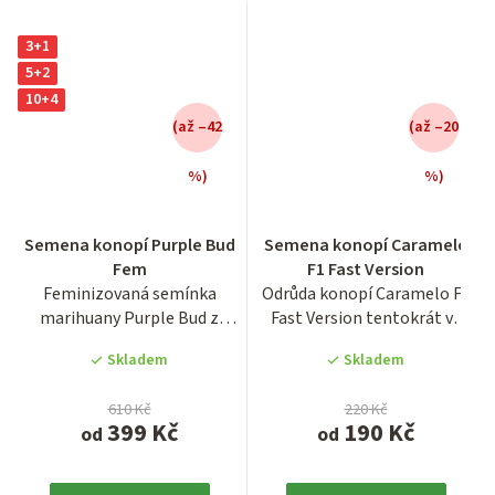
3+1
5+2
10+4
(až –42
(až –20
%)
%)
Průměrné
Průměrné
Semena konopí Purple Bud
Semena konopí Caramelo
hodnocení
hodnocení
Fem
F1 Fast Version
produktu
produktu
Feminizovaná semínka
Odrůda konopí Caramelo F1
je
je
marihuany Purple Bud z
Fast Version tentokrát ve
3,9
3,8
holandské seedbanky Sensi...
feminizované verzi s...
z
z
Skladem
Skladem
5
5
hvězdiček.
hvězdiček.
610 Kč
220 Kč
399 Kč
190 Kč
od
od