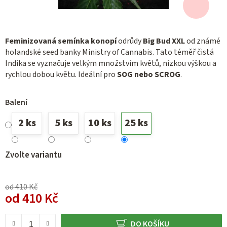
Feminizovaná semínka konopí
odrůdy
Big Bud XXL
od známé
holandské seed banky Ministry of Cannabis. Tato téměř čistá
Indika se vyznačuje velkým množstvím květů, nízkou výškou a
rychlou dobou květu. Ideální pro
SOG nebo SCROG
.
Balení
2 ks
5 ks
10 ks
25 ks
Zvolte variantu
od 410 Kč
od
410 Kč
Měrná cena:
DO KOŠÍKU