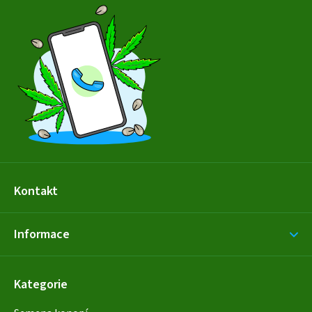
á
p
a
t
í
Kontakt
Informace
Kategorie