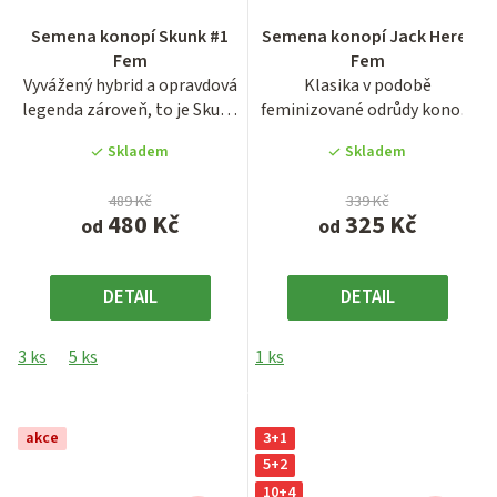
Průměrné
Průměrné
Semena konopí Skunk #1
Semena konopí Jack Herer
hodnocení
hodnocení
Fem
Fem
produktu
produktu
Vyvážený hybrid a opravdová
Klasika v podobě
je
je
legenda zároveň, to je Skunk
feminizované odrůdy konopí
4,0
3,0
#1 ve feminizované...
Jack Herer s dobou květu
z
z
Skladem
Skladem
okolo 9...
5
5
hvězdiček.
hvězdiček.
489 Kč
339 Kč
480 Kč
325 Kč
od
od
DETAIL
DETAIL
3 ks
5 ks
1 ks
akce
3+1
5+2
10+4