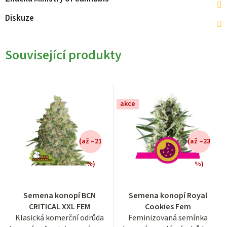
Diskuze
Související produkty
akce
(až –21
(až –23
%)
%)
Průměrné
Průměrné
Semena konopí BCN
Semena konopí Royal
hodnocení
hodnocení
CRITICAL XXL FEM
Cookies Fem
produktu
produktu
Klasická komerční odrůda
Feminizovaná semínka
je
je