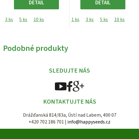
DETAIL
DETAIL
3 ks
5 ks
10 ks
1 ks
3 ks
5 ks
10 ks
Podobné produkty
SLEDUJTE NÁS
KONTAKTUJTE NÁS
Drážďanská 814/83a, Ústí nad Labem, 400 07
+420 702 186 701 |
info@happyseeds.cz
Z