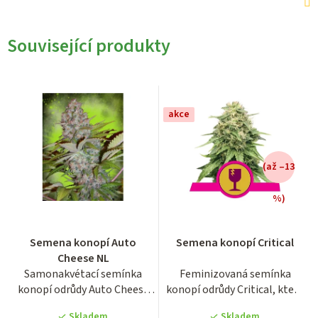
Související produkty
akce
(až –13
%)
Průměrné
Průměrné
Semena konopí Auto
Semena konopí Critical
hodnocení
hodnocení
Cheese NL
produktu
produktu
Samonakvétací semínka
Feminizovaná semínka
je
je
konopí odrůdy Auto Cheese
konopí odrůdy Critical, která
4,1
3,9
NL, později přejmenované
se proslavila svým bohatým...
z
z
Skladem
Skladem