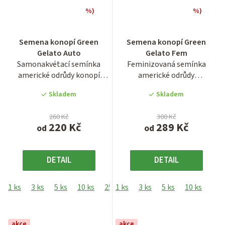
%)
%)
Průměrné
Průměrné
Semena konopí Green
Semena konopí Green
hodnocení
hodnocení
Gelato Auto
Gelato Fem
produktu
produktu
Samonakvétací semínka
Feminizovaná semínka
je
je
americké odrůdy konopí
americké odrůdy
4,2
3,9
Green Gelato Auto.
konopí Green Gelato.
z
z
Skladem
Skladem
Autoflowering...
Odrůda...
5
5
hvězdiček.
hvězdiček.
260 Kč
300 Kč
220 Kč
289 Kč
od
od
DETAIL
DETAIL
1 ks
3 ks
5 ks
10 ks
25 ks
1 ks
3 ks
5 ks
10 ks
25 
akce
akce