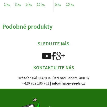
1 ks
3 ks
5 ks
10 ks
5 ks
10 ks
Podobné produkty
SLEDUJTE NÁS
KONTAKTUJTE NÁS
Drážďanská 814/83a, Ústí nad Labem, 400 07
+420 702 186 701 |
info@happyseeds.cz
Z
á
p