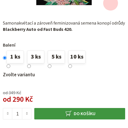
Samonakvétací a zároveň feminizovaná semena konopí odrůdy
Blackberry Auto od Fast Buds 420.
Balení
1 ks
3 ks
5 ks
10 ks
Zvolte variantu
od 349 Kč
od
290 Kč
Měrná cena:
DO KOŠÍKU