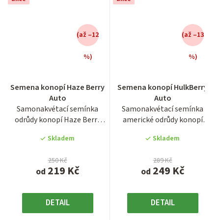
(až –12
(až –13
%)
%)
Průměrné
Průměrné
Semena konopí Haze Berry
Semena konopí HulkBerry
hodnocení
hodnocení
Auto
Auto
produktu
produktu
Samonakvétací semínka
Samonakvétací semínka
je
je
odrůdy konopí Haze Berry
americké odrůdy konopí
4,0
4,2
Auto. Autoflowering odrůda...
HulkBerry. Autoflowering
z
z
Skladem
Skladem
odrůda...
5
5
hvězdiček.
hvězdiček.
250 Kč
289 Kč
219 Kč
249 Kč
od
od
DETAIL
DETAIL