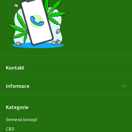
a
t
í
Kontakt
Informace
Kategorie
Semena konopí
CBD