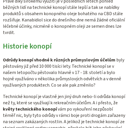
Právě díky širokému využití je v posledních letech pohled
běžných lidí na technické konopí stále lepší a tak se nabídky
produktů s obsahem konopného oleje bohatého na CBD stále
rozšiřuje. Kanabidiol sice do dnešního dne nemá žádné oficiální
léčebné účinky, nicméně o konopném oleji ze semen dnes lze
tvrdit.
Historie konopí
Odrůdy konopí vhodné k různých průmyslovým účelům
byly
pěstovány již před 10 000 tisíci lety. Technické konopí se v
našem letopočtu pěstovalo hlavně v 17 - 18. století a bylo
hojně využíváno v několika průmyslových odvětvích a v denně
využívaných produktech. Co se ale pak změnilo?
Technické konopí je vlastně jen jiný druh nebo-li odrůda konopí
než ty, které se využívají k rekreačním účelům. A i přesto, že
květy technického konopí
vám po vykouření nezpůsobí
téměř nic, byly tyto odrůdy v rámci boje proti drogám zařazeny
na seznam zakázaných rostlin. A jelikož je technické konopí ze
stejné rostlinné rodiny cannabis, přestalo být jeho pěstování