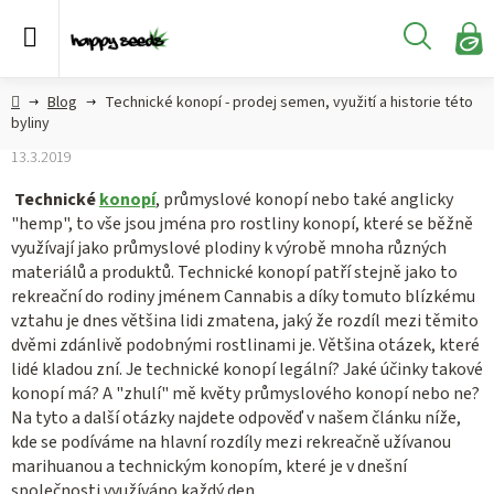
Přejít
na
Hledat
obsah
N
KO
Semena
Hlavní
Blog
Technické konopí - prodej semen, využití a historie této
konopí
strana
byliny
13.3.2019
CBD,
CBG a
Technické
konopí
, průmyslové konopí nebo také anglicky
HHC
"hemp", to vše jsou jména pro rostliny konopí, které se běžně
konopí
využívají jako průmyslové plodiny k výrobě mnoha různých
materiálů a produktů. Technické konopí patří stejně jako to
Konopné
rekreační do rodiny jménem Cannabis a díky tomuto blízkému
produkty
vztahu je dnes většina lidi zmatena, jaký že rozdíl mezi těmito
dvěmi zdánlivě podobnými rostlinami je. Většina otázek, které
Hašiš
lidé kladou zní. Je technické konopí legální? Jaké účinky takové
konopí má? A "zhulí" mě květy průmyslového konopí nebo ne?
Kratom
Na tyto a další otázky najdete odpověď v našem článku níže,
kde se podíváme na hlavní rozdíly mezi rekreačně užívanou
marihuanou a technickým konopím, které je v dnešní
společnosti využíváno každý den.