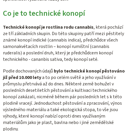
Co je to technické konopí
Technické konopí je rostlina rodu cannabis
, která pochází
ze tří základních skupin. Do této skupiny patří mezi pěstitely
známé konopí indické (cannabis indica), předchůdce všech
samonakvétacích rostlin – konopí rumištní (cannabis
ruderalis) a poslední druh, který je předchůdcem konopí
technického - cananbis sativa, tedy konopí seté.
Podle dochovaných údajů
bylo technické konopí pěstováno
již před 10.000 lety
a to po celém světě a jeho využívání v
průmyslu přetrvává až do dnes. Některé země bohužel v
posledních desetiletích pěstování a kultivaci technického
konopí zakázali, nicméně během pár posledních let s k této
plodině vracejí. Jednoduchost pěstování a zpracování, výnos
výsledného materiálu a také ekologická stopa, to vše jsou
výhody, které konopí nabízí oproti dnes využívaným
materiálům jako je plast, bavlna nebo i jiné zemědělské
plodiny.