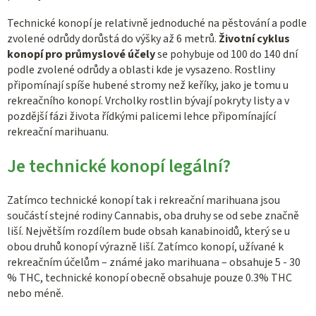
Technické konopí je relativně jednoduché na pěstování a podle
zvolené odrůdy dorůstá do výšky až 6 metrů.
Životní cyklus
konopí pro průmyslové účely
se pohybuje od 100 do 140 dní
podle zvolené odrůdy a oblasti kde je vysazeno. Rostliny
připomínají spíše hubené stromy než keříky, jako je tomu u
rekreačního konopí. Vrcholky rostlin bývají pokryty listy a v
pozdější fázi života řídkými palicemi lehce připomínající
rekreační marihuanu.
Je technické konopí legální?
Zatímco technické konopí tak i rekreační marihuana jsou
součástí stejné rodiny Cannabis, oba druhy se od sebe značně
liší. Největším rozdílem bude obsah kanabinoidů, který se u
obou druhů konopí výrazně liší. Zatímco konopí, užívané k
rekreačním účelům – známé jako marihuana – obsahuje 5 - 30
% THC, technické konopí obecně obsahuje pouze 0.3% THC
nebo méně.