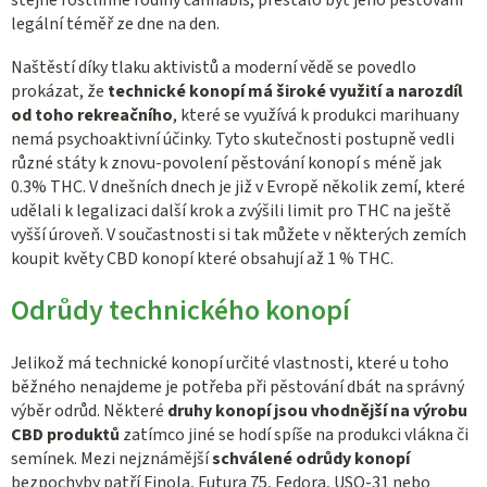
legální téměř ze dne na den.
Naštěstí díky tlaku aktivistů a moderní vědě se povedlo
prokázat, že
technické konopí má široké využití a narozdíl
od toho rekreačního
, které se využívá k produkci marihuany
nemá psychoaktivní účinky. Tyto skutečnosti
postupně vedli
různé
státy
k znovu
-
povolení pěstování konopí s méně jak
0.3
% THC.
V dnešních dnech je již v Evropě několik zemí, které
udělali k legalizaci další krok a zvýšili limit pro THC na ještě
vyšší úroveň. V součastnosti si tak můžete v některých zemích
koupit květy CBD konopí které obsahují až 1
%
THC.
Odrůdy technického konopí
Jelikož má technické konopí určité vlastnosti, které u toho
běžného nenajdeme je potřeba při pěstování dbát na správný
výběr odrůd. Některé
druhy konopí jsou vhodnější na výrobu
CBD produktů
zatímco jiné se hodí spíše na produkci vlákna či
semínek. Mezi nejznámější
schválené odrůdy konopí
bezpochyby patří Finola, Futura 75, Fedora, USO-31 nebo