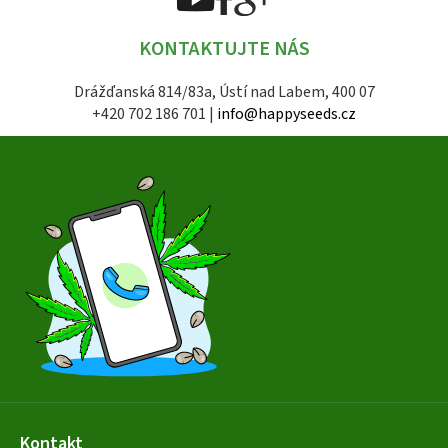
KONTAKTUJTE NÁS
Drážďanská 814/83a, Ústí nad Labem, 400 07
+420 702 186 701 |
info@happyseeds.cz
Z
á
p
a
t
í
Kontakt