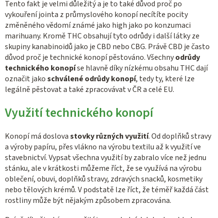
Tento fakt je velmi důležitý a je to také důvod proč po
vykouření jointa z průmyslového konopí necítíte pocity
změněného vědomí známé jako high jako po konzumaci
marihuany. Kromě THC obsahují tyto odrůdy i další látky ze
skupiny kanabinoidů jako je CBD nebo CBG. Právě CBD je často
důvod proč je technické konopí pěstováno. Všechny
odrůdy
technického konopí
se hlavně díky nízkému obsahu THC dají
označit jako
schválené odrůdy konopí
, tedy ty, které lze
legálně pěstovat a také zpracovávat v ČR a celé EU.
Využití technického konopí
Konopí má doslova
stovky různých využití
. Od doplňků stravy
a výroby papíru, přes vlákno na výrobu textilu až k využití ve
stavebnictví. Vypsat všechna využití by zabralo více než jednu
stánku, ale v krátkosti můžeme říct, že se využívá na výrobu
oblečení, obuvi, doplňků stravy, zdravých snacků, kosmetiky
nebo tělových krémů. V podstatě lze říct, že téměř každá část
rostliny může být nějakým způsobem zpracována.